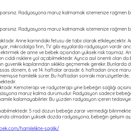
i yaparsınız. Radyasyona maruz kalmamak istemenize rağmen böy
i yaparsınız. Radyasyona maruz kalmamak istemenize rağmen böy
maktadır. Anne karnındaki fetusu de tabii olarak etkileyecekt
isayar, mikrodalga fırın, TV gibi eşyalarda radyasyon vardır
 çektirmek de anne ve bebek açısından yüksek risk taşımaz. Anca
iddi risklere yol açabilmektedir. Ayrıca asıl önemli olan da b
ın güvenlik kapılarından sıklıkla geçmemek gerekir. Bunlarda da
sas dönem, 6. ve 14. haftalar arasıdır. 6. haftadan önce m
memişse hamilelik sürer. Bu haftadan sonraki maruziyetlerde, b
ektedir.
tadır. Kemoterapi ve radyoterapi yine bebeğin sağlığı açısın
dyasyona maruz kalma durumudur. Radyasyon sadece bebeğe de
ı hamile kalamayabilirler. Bu yüzden radyasyon içeren tedav
bilmektedir. 5 rad dozun bebeğe zarar vermediği bilinmektedi
arkında olmadan yüksek dozda radyasyona, bebeğin gelişim aş
ek.com/hamilelikte-saglik/