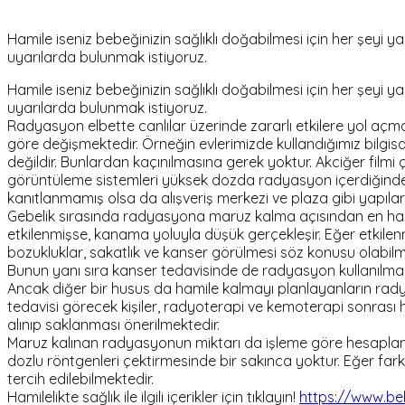
Hamile iseniz bebeğinizin sağlıklı doğabilmesi için her şey
uyarılarda bulunmak istiyoruz.
Hamile iseniz bebeğinizin sağlıklı doğabilmesi için her şey
uyarılarda bulunmak istiyoruz.
Radyasyon elbette canlılar üzerinde zararlı etkilere yol aç
göre değişmektedir. Örneğin evlerimizde kullandığımız bilg
değildir. Bunlardan kaçınılmasına gerek yoktur. Akciğer filmi
görüntüleme sistemleri yüksek dozda radyasyon içerdiğinden c
kanıtlanmamış olsa da alışveriş merkezi ve plaza gibi yapılar
Gebelik sırasında radyasyona maruz kalma açısından en has
etkilenmişse, kanama yoluyla düşük gerçekleşir. Eğer etkilen
bozukluklar, sakatlık ve kanser görülmesi söz konusu olabilm
Bunun yanı sıra kanser tedavisinde de radyasyon kullanılmak
Ancak diğer bir husus da hamile kalmayı planlayanların ra
tedavisi görecek kişiler, radyoterapi ve kemoterapi sonras
alınıp saklanması önerilmektedir.
Maruz kalınan radyasyonun miktarı da işleme göre hesaplana
dozlu röntgenleri çektirmesinde bir sakınca yoktur. Eğer f
tercih edilebilmektedir.
Hamilelikte sağlık ile ilgili içerikler için tıklayın!
https://www.beb