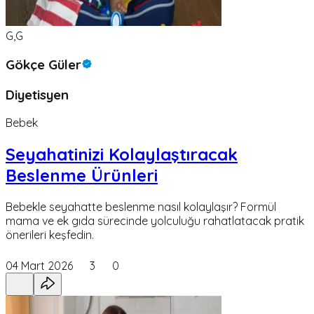
G,G
Gökçe Güler
Diyetisyen
Bebek
Seyahatinizi Kolaylaştıracak
Beslenme Ürünleri
Bebekle seyahatte beslenme nasıl kolaylaşır? Formül
mama ve ek gıda sürecinde yolculuğu rahatlatacak pratik
önerileri keşfedin.
04 Mart 2026
3
0