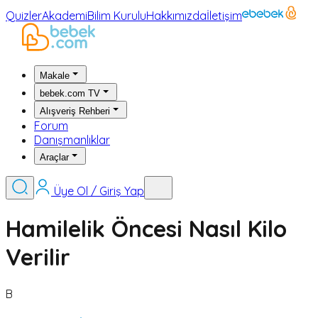
Quizler
Akademi
Bilim Kurulu
Hakkımızda
İletişim
Makale
bebek.com TV
Alışveriş Rehberi
Forum
Danışmanlıklar
Araçlar
Üye Ol / Giriş Yap
Hamilelik Öncesi Nasıl Kilo
Verilir
B