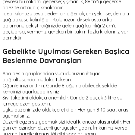
çevresi bu rakamı geçerse; şişmanlık, 88cm’yi geçerse
obezite ortaya çıkmaktadır.
İdeal kilonuzu tespit eden bir diğer ölçüm şekli ise, deri altı
yağ dokusu kalınlığıdır. Kolunuzun dirsek üstü arka
bölümünü çekiştirdiğinizde gelen yağ kalınlığı 2 cm’yi
geçiyorsa, vermeniz gereken bir takım fazla kilolarınız var
demektir.
Gebelikte Uyulması Gereken Başlıca
Beslenme Davranışları
Ana besin gruplarından vücudunuzun ihtiyacı
doğrultusunda mutlaka tüketin.
Öğünlerinizi arttırın. Günde 8 öğün olabilecek şekilde
kendinizi ayarlayabilirsiniz.
Sıvı tüketimi oldukça önemlidir. Günde 2 buçuk 3 litre su
içmeye özen gösterin.
Uyku düzeninizde oldukça etkilidir. Her gün 8-10 saat arası
uyumalısınız.
Düzenli egzersiz yapmak sizi ideal kilonuza ulaştırabilir. Her
gün en azından düzenli yürüyüşler yapın. İmkanınız varsa
yüzme, hamile jimnastiği gibi sporlar yapın.