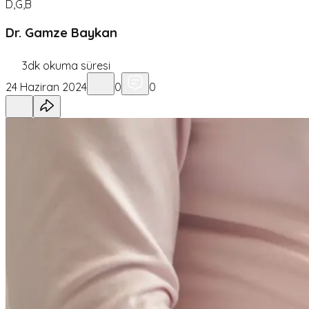
D,G,B
Dr. Gamze Baykan
3
dk okuma süresi
24 Haziran 2024
0
0