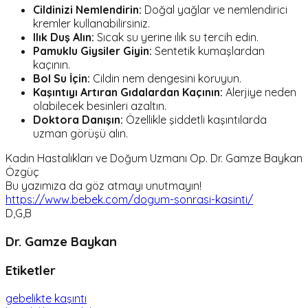
Cildinizi Nemlendirin:
Doğal yağlar ve nemlendirici
kremler kullanabilirsiniz.
Ilık Duş Alın:
Sıcak su yerine ılık su tercih edin.
Pamuklu Giysiler Giyin:
Sentetik kumaşlardan
kaçının.
Bol Su İçin:
Cildin nem dengesini koruyun.
Kaşıntıyı Artıran Gıdalardan Kaçının:
Alerjiye neden
olabilecek besinleri azaltın.
Doktora Danışın:
Özellikle şiddetli kaşıntılarda
uzman görüşü alın.
Kadın Hastalıkları ve Doğum Uzmanı Op. Dr. Gamze Baykan
Özgüç
Bu yazımıza da göz atmayı unutmayın!
https://www.bebek.com/dogum-sonrasi-kasinti/
D,G,B
Dr. Gamze Baykan
Etiketler
gebelikte kaşıntı