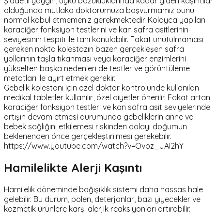
Şiddetli yaygın, uyku bozukluklarında kadar giden kaşıntılar
olduğunda mutlaka doktorumuza başvurmamız bunu
normal kabul etmemeniz gerekmektedir. Kolayca yapılan
karaciğer fonksiyon testlerini ve kan safra asitlerinin
seviyesinin tespiti ile tanı konulabilir. Fakat unutulmaması
gereken nokta kolestazın bazen gerçekleşen safra
yollarının taşla tıkanması veya karaciğer enzimlerini
yükselten başka nedenleri de testler ve görüntüleme
metotları ile ayırt etmek gerekir.
Gebelik kolestanı için özel doktor kontrolünde kullanılan
medikal tabletler kullanılır, özel diyetler önerilir. Fakat artan
karaciğer fonksiyon testleri ve kan safra asit seviyelerinde
artışın devam etmesi durumunda gebeliklerin anne ve
bebek sağlığını etkilemesi riskinden dolayı doğumun
beklenenden önce gerçekleştirilmesi gerekebilir.
https://www.youtube.com/watch?v=Ovbz_JAI2hY
Hamilelikte Alerji Kaşıntı
Hamilelik döneminde bağışıklık sistemi daha hassas hale
gelebilir. Bu durum, polen, deterjanlar, bazı yiyecekler ve
kozmetik ürünlere karşı alerjik reaksiyonları artırabilir.