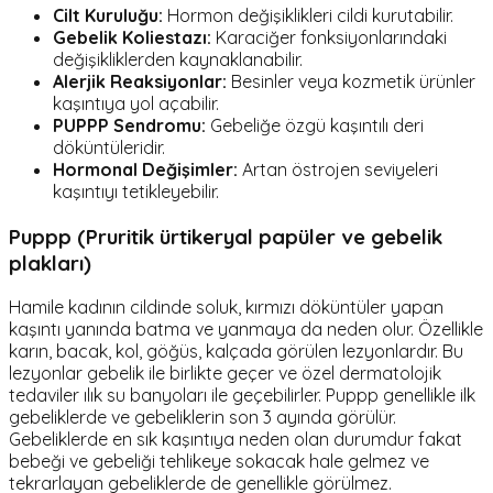
Cilt Kuruluğu:
Hormon değişiklikleri cildi kurutabilir.
Gebelik Koliestazı:
Karaciğer fonksiyonlarındaki
değişikliklerden kaynaklanabilir.
Alerjik Reaksiyonlar:
Besinler veya kozmetik ürünler
kaşıntıya yol açabilir.
PUPPP Sendromu:
Gebeliğe özgü kaşıntılı deri
döküntüleridir.
Hormonal Değişimler:
Artan östrojen seviyeleri
kaşıntıyı tetikleyebilir.
Puppp (Pruritik ürtikeryal papüler ve gebelik
plakları)
Hamile kadının cildinde soluk, kırmızı döküntüler yapan
kaşıntı yanında batma ve yanmaya da neden olur. Özellikle
karın, bacak, kol, göğüs, kalçada görülen lezyonlardır. Bu
lezyonlar gebelik ile birlikte geçer ve özel dermatolojik
tedaviler ılık su banyoları ile geçebilirler. Puppp genellikle ilk
gebeliklerde ve gebeliklerin son 3 ayında görülür.
Gebeliklerde en sık kaşıntıya neden olan durumdur fakat
bebeği ve gebeliği tehlikeye sokacak hale gelmez ve
tekrarlayan gebeliklerde de genellikle görülmez.