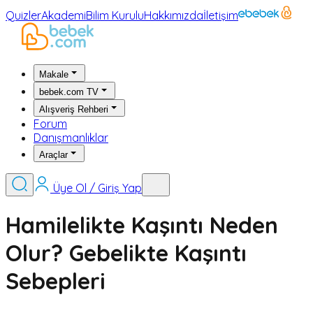
Quizler
Akademi
Bilim Kurulu
Hakkımızda
İletişim
Makale
bebek.com TV
Alışveriş Rehberi
Forum
Danışmanlıklar
Araçlar
Üye Ol / Giriş Yap
Hamilelikte Kaşıntı Neden
Olur? Gebelikte Kaşıntı
Sebepleri