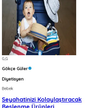
G,G
Gökçe Güler
Diyetisyen
Bebek
Seyahatinizi Kolaylaştıracak
Beslenme Ürünleri