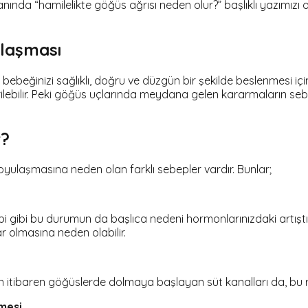
nda “hamilelikte göğüs ağrısı neden olur?” başlıklı yazımızı
ulaşması
beğinizi sağlıklı, doğru ve düzgün bir şekilde beslenmesi içi
ebilir. Peki göğüs uçlarında meydana gelen kararmaların sebepl
r?
ulaşmasına neden olan farklı sebepler vardır. Bunlar;
i gibi bu durumun da başlıca nedeni hormonlarınızdaki artış
 olmasına neden olabilir.
an itibaren göğüslerde dolmaya başlayan süt kanalları da, bu re
mesi