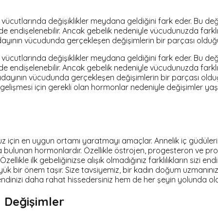
vücutlarında değişiklikler meydana geldiğini fark eder. Bu değ
nde endişelenebilir. Ancak gebelik nedeniyle vücudunuzda fark
ayının vücudunda gerçekleşen değişimlerin bir parçası olduğ
vücutlarında değişiklikler meydana geldiğini fark eder. Bu değ
nde endişelenebilir. Ancak gebelik nedeniyle vücudunuzda fark
dayının vücudunda gerçekleşen değişimlerin bir parçası oldu
gelişmesi için gerekli olan hormonlar nedeniyle değişimler ya
 için en uygun ortamı yaratmayı amaçlar. Annelik iç güdülerini
 bulunan hormonlardır. Özellikle östrojen, progesteron ve pro
likle ilk gebeliğinizse alışık olmadığınız farklılıkların sizi e
ük bir önem taşır. Size tavsiyemiz, bir kadın doğum uzmanını
kendinizi daha rahat hissedersiniz hem de her şeyin yolunda 
 Değişimler