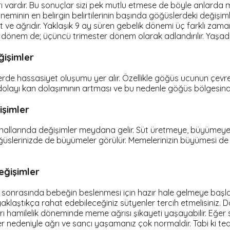
ı vardır. Bu sonuçlar sizi pek mutlu etmese de böyle anlarda
eminin en belirgin belirtilerinin başında göğüslerdeki değişiml
 ağrıdır. Yaklaşık 9 ay süren gebelik dönemi üç farklı zaman dilim
lık dönem de; üçüncü trimester dönem olarak adlandırılır. Yaşadı
ğişimler
erde hassasiyet oluşumu yer alır. Özellikle göğüs ucunun çevr
layı kan dolaşımının artması ve bu nedenle göğüs bölgesindek
işimler
 kanallarında değişimler meydana gelir. Süt üretmeye, büyümeye
göğüslerinizde de büyümeler görülür. Memelerinizin büyümesi 
ğişimler
sonrasında bebeğin beslenmesi için hazır hale gelmeye başla
aklaştıkça rahat edebileceğiniz sütyenler tercih etmelisiniz.
 hamilelik döneminde meme ağrısı şikayeti yaşayabilir. Eğer s
 nedeniyle ağrı ve sancı yaşamanız çok normaldir. Tabi ki tedb