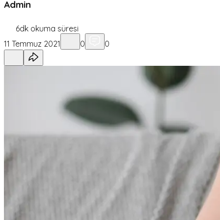
Admin
6
dk okuma süresi
11 Temmuz 2021
0
0