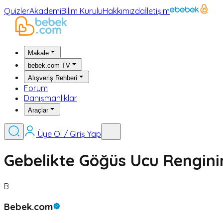
Quizler
Akademi
Bilim Kurulu
Hakkımızda
İletişim
Makale
bebek.com TV
Alışveriş Rehberi
Forum
Danışmanlıklar
Araçlar
Üye Ol / Giriş Yap
Gebelikte Göğüs Ucu Rengin
B
Bebek.com