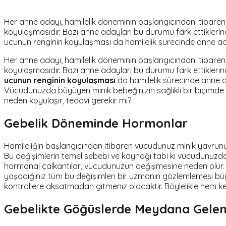
Her anne adayı, hamilelik döneminin başlangıcından itibaren 
koyulaşmasıdır. Bazı anne adayları bu durumu fark ettikleri
ucunun renginin koyulaşması da hamilelik sürecinde anne ad
Her anne adayı, hamilelik döneminin başlangıcından itibaren 
koyulaşmasıdır. Bazı anne adayları bu durumu fark ettikleri
ucunun renginin koyulaşması
da hamilelik sürecinde anne a
Vücudunuzda büyüyen minik bebeğinizin sağlıklı bir biçimde 
neden koyulaşır, tedavi gerekir mi?
Gebelik Döneminde Hormonlar
Hamileliğin başlangıcından itibaren vücudunuz minik yavrunuz
Bu değişimlerin temel sebebi ve kaynağı tabi ki vücudunuzda
hormonal çalkantılar, vücudunuzun değişmesine neden olur. Özel
yaşadığınız tüm bu değişimleri bir uzmanın gözlemlemesi büy
kontrollere aksatmadan gitmeniz olacaktır. Böylelikle hem 
Gebelikte Göğüslerde Meydana Gelen