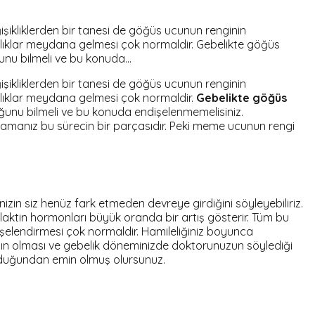
işikliklerden bir tanesi de göğüs ucunun renginin
lılıklar meydana gelmesi çok normaldir. Gebelikte göğüs
unu bilmeli ve bu konuda…
işikliklerden bir tanesi de göğüs ucunun renginin
lılıklar meydana gelmesi çok normaldir.
Gebelikte göğüs
ğunu bilmeli ve bu konuda endişelenmemelisiniz.
şamanız bu sürecin bir parçasıdır. Peki meme ucunun rengi
zin siz henüz fark etmeden devreye girdiğini söyleyebiliriz.
laktin hormonları büyük oranda bir artış gösterir. Tüm bu
ndişelendirmesi çok normaldir. Hamileliğiniz boyunca
zın olması ve gebelik döneminizde doktorunuzun söylediği
olduğundan emin olmuş olursunuz.