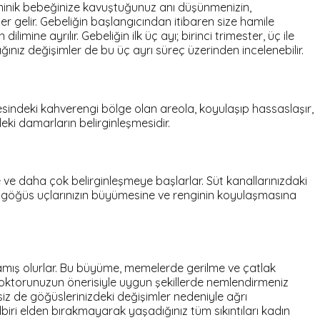
 minik bebeğinize kavuştuğunuz anı düşünmenizin,
er gelir. Gebeliğin başlangıcından itibaren size hamile
ine ayrılır. Gebeliğin ilk üç ayı; birinci trimester, üç ile
ğınız değişimler de bu üç ayrı süreç üzerinden incelenebilir.
esindeki kahverengi bölge olan areola, koyulaşıp hassaslaşır,
i damarların belirginleşmesidir.
 ve daha çok belirginleşmeye başlarlar. Süt kanallarınızdaki
de göğüs uçlarınızın büyümesine ve renginin koyulaşmasına
mış olurlar. Bu büyüme, memelerde gerilme ve çatlak
 Doktorunuzun önerisiyle uygun şekillerde nemlendirmeniz
iz de göğüslerinizdeki değişimler nedeniyle ağrı
iri elden bırakmayarak yaşadığınız tüm sıkıntıları kadın