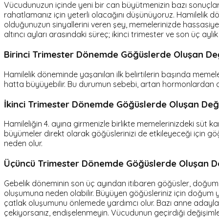
Vücudunuzun içinde yeni bir can büyütmenizin bazı sonuçlar
rahatlamanız için yeterli olacağını düşünüyoruz. Hamilelik dön
olduğunuzun sinyallerini veren şey, memelerinizde hassasiyet ve
altıncı ayları arasındaki süreç; ikinci trimester ve son üç ay
Birinci Trimester Dönemde Göğüslerde Oluşan De
Hamilelik döneminde yaşanılan ilk belirtilerin başında memel
hatta büyüyebilir. Bu durumun sebebi, artan hormonlardan do
İkinci Trimester Dönemde Göğüslerde Oluşan Değ
Hamileliğin 4. ayına girmenizle birlikte memelerinizdeki süt
büyümeler direkt olarak göğüslerinizi de etkileyeceği için 
neden olur.
Üçüncü Trimester Dönemde Göğüslerde Oluşan De
Gebelik döneminin son üç ayından itibaren göğüsler, doğum 
oluşumuna neden olabilir. Büyüyen göğüsleriniz için doğum y
çatlak oluşumunu önlemede yardımcı olur. Bazı anne adayları
çekiyorsanız, endişelenmeyin. Vücudunun geçirdiği değişimler