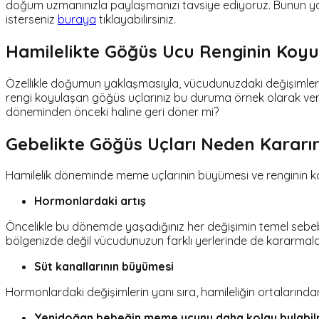
doğum uzmanınızla paylaşmanızı tavsiye ediyoruz. Bunun yanı
isterseniz
buraya
tıklayabilirsiniz.
Hamilelikte Göğüs Ucu Renginin Koy
Özellikle doğumun yaklaşmasıyla, vücudunuzdaki değişimler be
rengi koyulaşan göğüs uçlarınız bu duruma örnek olarak veril
döneminden önceki haline geri döner mi?
Gebelikte Göğüs Uçları Neden Kararı
Hamilelik döneminde meme uçlarının büyümesi ve renginin koy
Hormonlardaki artış
Öncelikle bu dönemde yaşadığınız her değişimin temel sebeb
bölgenizde değil vücudunuzun farklı yerlerinde de kararmalar
Süt kanallarının büyümesi
Hormonlardaki değişimlerin yanı sıra, hamileliğin ortalarınd
Yenidoğan bebeğin meme ucunu daha kolay bulabil