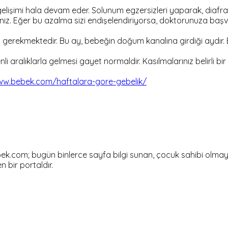
lişimi hala devam eder. Solunum egzersizleri yaparak, diafrag
rsiniz. Eğer bu azalma sizi endişelendiriyorsa, doktorunuza ba
ası gerekmektedir. Bu ay, bebeğin doğum kanalına girdiği aydır
i aralıklarla gelmesi gayet normaldir. Kasılmalarınız belirli b
ww.bebek.com/haftalara-gore-gebelik/
om; bugün binlerce sayfa bilgi sunan, çocuk sahibi olmayı dü
en bir portaldır.