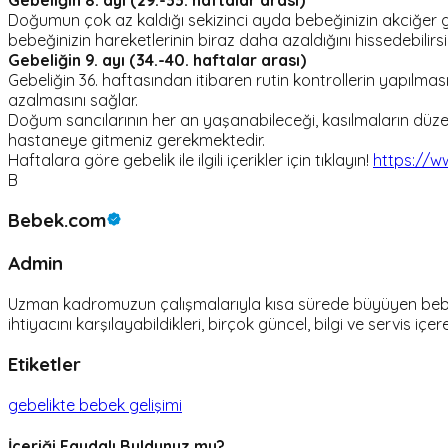
Doğumun çok az kaldığı sekizinci ayda bebeğinizin akciğer ge
bebeğinizin hareketlerinin biraz daha azaldığını hissedebili
Gebeliğin 9. ayı (34.-40. haftalar arası)
Gebeliğin 36. haftasından itibaren rutin kontrollerin yapılm
azalmasını sağlar.
Doğum sancılarının her an yaşanabileceği, kasılmaların düzenl
hastaneye gitmeniz gerekmektedir.
Haftalara göre gebelik ile ilgili içerikler için tıklayın!
https://w
B
Bebek.com
Admin
Uzman kadromuzun çalışmalarıyla kısa sürede büyüyen bebek.c
ihtiyacını karşılayabildikleri, birçok güncel, bilgi ve servis içer
Etiketler
gebelikte bebek gelişimi
İçeriği Faydalı Buldunuz mu?