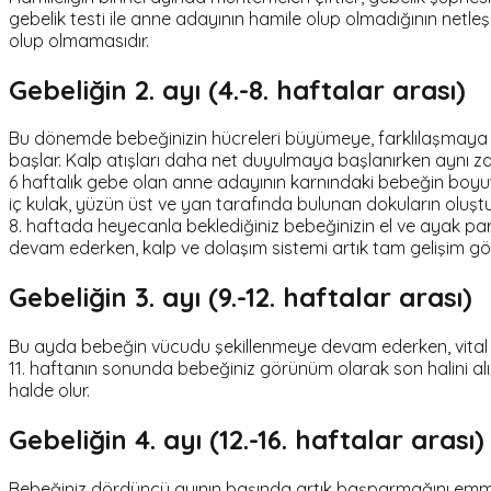
gebelik testi ile anne adayının hamile olup olmadığının netle
olup olmamasıdır.
Gebeliğin 2. ayı (4.-8. haftalar arası)
Bu dönemde bebeğinizin hücreleri büyümeye, farklılaşmaya ve
başlar. Kalp atışları daha net duyulmaya başlanırken aynı
6 haftalık gebe olan anne adayının karnındaki bebeğin boyutl
iç kulak, yüzün üst ve yan tarafında bulunan dokuların oluştur
8. haftada heyecanla beklediğiniz bebeğinizin el ve ayak parm
devam ederken, kalp ve dolaşım sistemi artık tam gelişim gö
Gebeliğin 3. ayı (9.-12. haftalar arası)
Bu ayda bebeğin vücudu şekillenmeye devam ederken, vital organ
11. haftanın sonunda bebeğiniz görünüm olarak son halini alır.
halde olur.
Gebeliğin 4. ayı (12.-16. haftalar arası)
Bebeğiniz dördüncü ayının başında artık başparmağını emmey