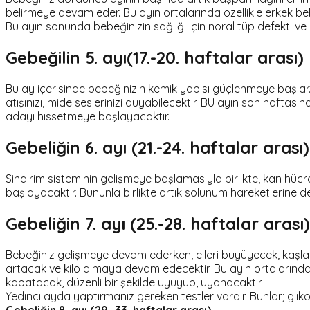
belirmeye devam eder. Bu ayın ortalarında özellikle erkek bebek
Bu ayın sonunda bebeğinizin sağlığı için nöral tüp defekti ve
Gebeğilin 5. ayı(17.-20. haftalar arası)
Bu ay içerisinde bebeğinizin kemik yapısı güçlenmeye başlar. İç
atışınızı, mide seslerinizi duyabilecektir. BU ayın son haftas
adayı hissetmeye başlayacaktır.
Gebeliğin 6. ayı (21.-24. haftalar arası)
Sindirim sisteminin gelişmeye başlamasıyla birlikte, kan hüc
başlayacaktır. Bununla birlikte artık solunum hareketlerine de
Gebeliğin 7. ayı (25.-28. haftalar arası)
Bebeğiniz gelişmeye devam ederken, elleri büyüyecek, kaşla
artacak ve kilo almaya devam edecektir. Bu ayın ortalarında 
kapatacak, düzenli bir şekilde uyuyup, uyanacaktır.
Yedinci ayda yaptırmanız gereken testler vardır. Bunlar; gliko
Gebeliğin 8. ayı (29.-33. haftalar arası)