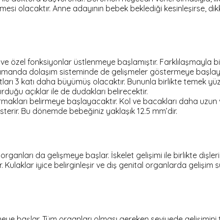
şmesi olacaktır. Anne adayının bebek beklediği kesinleşirse, di
 özel fonksiyonlar üstlenmeye başlamıştır. Farklılaşmayla bi
 zamanda dolaşım sisteminde de gelişmeler göstermeye başlay
arı 3 katı daha büyümüş olacaktır. Bununla birlikte temek yüz
duğu açıklar ile de dudakları belirecektir.
akları belirmeye başlayacaktır. Kol ve bacakları daha uzun ve b
sterir. Bu dönemde bebeğiniz yaklaşık 12.5 mm’dir.
ları da gelişmeye başlar. İskelet gelişimi ile birlikte dişleri 
 Kulaklar iyice belirginleşir ve dış genital organlarda gelişim
e başlar. Tüm organları olması gereken seviyede gelişimini 