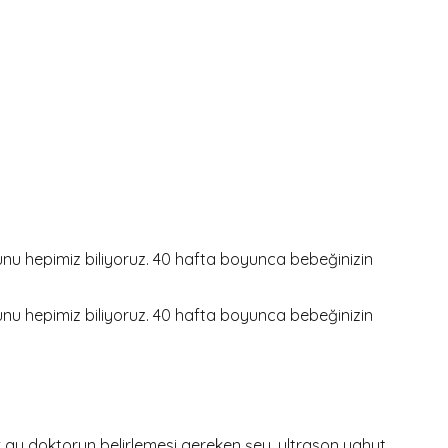
unu hepimiz biliyoruz. 40 hafta boyunca bebeğinizin
unu hepimiz biliyoruz. 40 hafta boyunca bebeğinizin
lk ay doktorun belirlemesi gereken şey, ultrason yahut