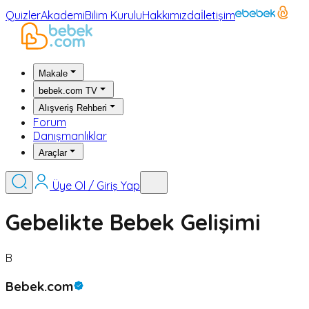
Quizler
Akademi
Bilim Kurulu
Hakkımızda
İletişim
Makale
bebek.com TV
Alışveriş Rehberi
Forum
Danışmanlıklar
Araçlar
Üye Ol / Giriş Yap
Gebelikte Bebek Gelişimi
B
Bebek.com