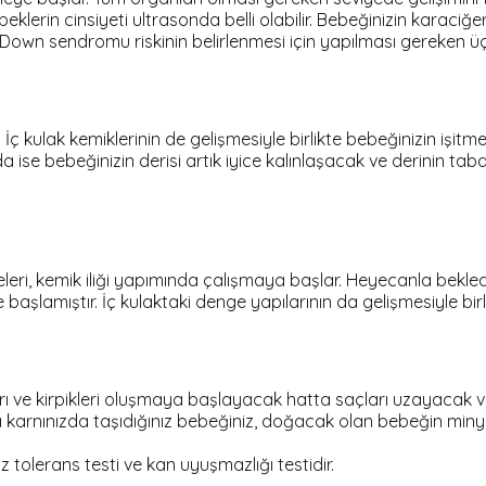
lerin cinsiyeti ultrasonda belli olabilir. Bebeğinizin karaciğeri
 Down sendromu riskinin belirlenmesi için yapılması gereken üç
 kulak kemiklerinin de gelişmesiyle birlikte bebeğinizin işitme s
ında ise bebeğinizin derisi artık iyice kalınlaşacak ve derinin 
releri, kemik iliği yapımında çalışmaya başlar. Heyecanla bek
 başlamıştır. İç kulaktaki denge yapılarının da gelişmesiyle bir
rı ve kirpikleri oluşmaya başlayacak hatta saçları uzayacak
karnınızda taşıdığınız bebeğiniz, doğacak olan bebeğin minyatü
z tolerans testi ve kan uyuşmazlığı testidir.