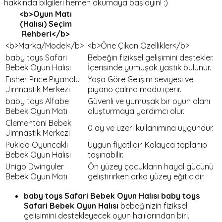
hakkında bilgileri hemen okumaya başlayın! :)
<b>Oyun Matı
(Halısı) Seçim
Rehberi</b>
<b>Marka/Model</b>
<b>Öne Çıkan Özellikler</b>
baby toys Safari
Bebeğin fiziksel gelişimini destekler.
Bebek Oyun Halısı
İçerisinde yumuşak yastık bulunur.
Fisher Price Piyanolu
Yaşa Göre Gelişim seviyesi ve
Jimnastik Merkezi
piyano çalma modu içerir.
baby toys Alfabe
Güvenli ve yumuşak bir oyun alanı
Bebek Oyun Matı
oluşturmaya yardımcı olur.
Clementoni Bebek
0 ay ve üzeri kullanımına uygundur.
Jimnastik Merkezi
Pukido Oyuncaklı
Uygun fiyatlıdır. Kolayca toplanıp
Bebek Oyun Halısı
taşınabilir.
Unigo Dwinguler
Ön yüzey çocukların hayal gücünü
Bebek Oyun Matı
geliştirirken arka yüzey eğiticidir.
baby toys Safari Bebek Oyun Halısı
baby toys
Safari Bebek Oyun Halısı
bebeğinizin fiziksel
gelişimini destekleyecek oyun halılarından biri.