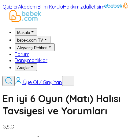
Quizler
Akademi
Bilim Kurulu
Hakkımızda
İletişim
Makale
bebek.com TV
Alışveriş Rehberi
Forum
Danışmanlıklar
Araçlar
Üye Ol / Giriş Yap
En iyi 6 Oyun (Matı) Halısı
Tavsiyesi ve Yorumları
G,Ş,Ö