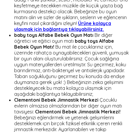
keşfetmeye itecekken müzikle de küçük yaşta bağ
kurmasına destekçi olacak. Bebeğinize bu oyun
matını alın ve sizler de ışıkların, seslerin ve eğlencenin
keyfini nasıl çıkardığını izleyin!
Ürüne kolayca
ulaşmak için bağlantıya tıklayabilirsiniz.
baby toys Alfabe Bebek Oyun Matı
Bir diğer
öğretici ve eğitici oyun matı
baby toys Alfabe
Bebek Oyun Matı!
Bu mat ile çocuklarınız için,
üzerinde rahatça oynayabilecekleri güvenli, yumuşak
bir oyun alanı oluşturulabilirsiniz. Çocuk sağlığına
uygun materyallerden üretilmiştir. Su geçirmez, koku
barındırmaz, anti-bakteriyel ve antialerjik yapıdadır.
Taban soğukluğunu geçirmez bu konuda da endişe
duymanıza gerek yok! :) Bebeğinizin zeka gelişimini
destekleyecek bu mata kolayca ulaşmak için
aşağıdaki bağlantıya tıklayabilirsiniz;
Clementoni Bebek Jimnastik Merkezi
Çocuklu
evlerin olmazsa olmazlarından bir diğer oyun matı
tavsiyesi:
Clementoni Bebek Jimnastik Merkezi!
Bebeğinizi eğlendirmek ve yetenek gelişimlerini
desteklemek için birçok fiziksel etkinlik içeren renkli
jimnastik merkezidir. Ayarlanabilen ve takıp