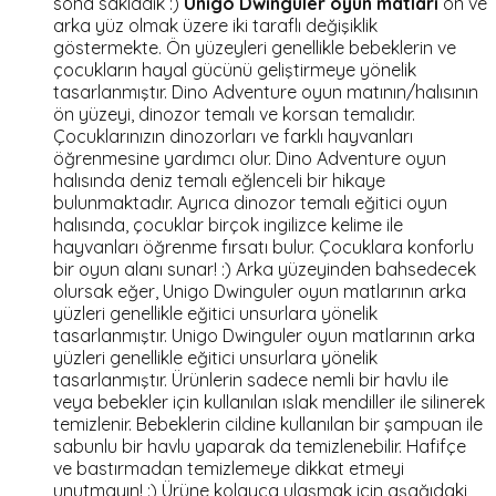
sona sakladık :)
Unigo Dwinguler oyun matları
ön ve
arka yüz olmak üzere iki taraflı değişiklik
göstermekte. Ön yüzeyleri genellikle bebeklerin ve
çocukların hayal gücünü geliştirmeye yönelik
tasarlanmıştır. Dino Adventure oyun matının/halısının
ön yüzeyi, dinozor temalı ve korsan temalıdır.
Çocuklarınızın dinozorları ve farklı hayvanları
öğrenmesine yardımcı olur. Dino Adventure oyun
halısında deniz temalı eğlenceli bir hikaye
bulunmaktadır. Ayrıca dinozor temalı eğitici oyun
halısında, çocuklar birçok ingilizce kelime ile
hayvanları öğrenme fırsatı bulur. Çocuklara konforlu
bir oyun alanı sunar! :) Arka yüzeyinden bahsedecek
olursak eğer, Unigo Dwinguler oyun matlarının arka
yüzleri genellikle eğitici unsurlara yönelik
tasarlanmıştır. Unigo Dwinguler oyun matlarının arka
yüzleri genellikle eğitici unsurlara yönelik
tasarlanmıştır. Ürünlerin sadece nemli bir havlu ile
veya bebekler için kullanılan ıslak mendiller ile silinerek
temizlenir. Bebeklerin cildine kullanılan bir şampuan ile
sabunlu bir havlu yaparak da temizlenebilir. Hafifçe
ve bastırmadan temizlemeye dikkat etmeyi
unutmayın! :) Ürüne kolayca ulaşmak için aşağıdaki