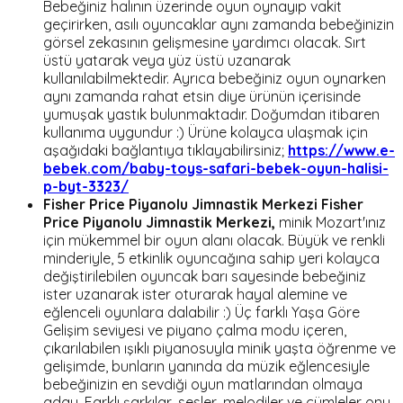
Bebeğiniz halının üzerinde oyun oynayıp vakit
geçirirken, asılı oyuncaklar aynı zamanda bebeğinizin
görsel zekasının gelişmesine yardımcı olacak. Sırt
üstü yatarak veya yüz üstü uzanarak
kullanılabilmektedir. Ayrıca bebeğiniz oyun oynarken
aynı zamanda rahat etsin diye ürünün içerisinde
yumuşak yastık bulunmaktadır. Doğumdan itibaren
kullanıma uygundur :) Ürüne kolayca ulaşmak için
aşağıdaki bağlantıya tıklayabilirsiniz;
https://www.e-
bebek.com/baby-toys-safari-bebek-oyun-halisi-
p-byt-3323/
Fisher Price Piyanolu Jimnastik Merkezi
Fisher
Price Piyanolu Jimnastik Merkezi,
minik Mozart'ınız
için mükemmel bir oyun alanı olacak. Büyük ve renkli
minderiyle, 5 etkinlik oyuncağına sahip yeri kolayca
değiştirilebilen oyuncak barı sayesinde bebeğiniz
ister uzanarak ister oturarak hayal alemine ve
eğlenceli oyunlara dalabilir :) Üç farklı Yaşa Göre
Gelişim seviyesi ve piyano çalma modu içeren,
çıkarılabilen ışıklı piyanosuyla minik yaşta öğrenme ve
gelişimde, bunların yanında da müzik eğlencesiyle
bebeğinizin en sevdiği oyun matlarından olmaya
aday. Farklı şarkılar, sesler, melodiler ve cümleler onu