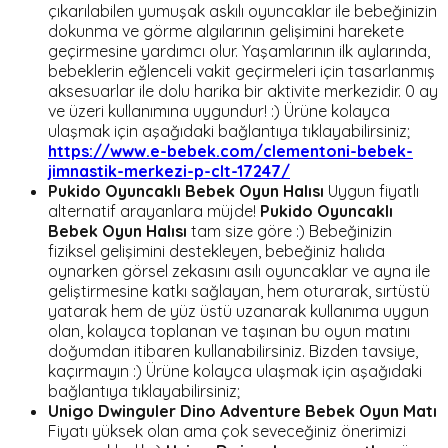
çıkarılabilen yumuşak askılı oyuncaklar ile bebeğinizin
dokunma ve görme algılarının gelişimini harekete
geçirmesine yardımcı olur. Yaşamlarının ilk aylarında,
bebeklerin eğlenceli vakit geçirmeleri için tasarlanmış
aksesuarlar ile dolu harika bir aktivite merkezidir. 0 ay
ve üzeri kullanımına uygundur! :) Ürüne kolayca
ulaşmak için aşağıdaki bağlantıya tıklayabilirsiniz;
https://www.e-bebek.com/clementoni-bebek-
jimnastik-merkezi-p-clt-17247/
Pukido Oyuncaklı Bebek Oyun Halısı
Uygun fiyatlı
alternatif arayanlara müjde!
Pukido Oyuncaklı
Bebek Oyun Halısı
tam size göre :) Bebeğinizin
fiziksel gelişimini destekleyen, bebeğiniz halıda
oynarken görsel zekasını asılı oyuncaklar ve ayna ile
geliştirmesine katkı sağlayan, hem oturarak, sırtüstü
yatarak hem de yüz üstü uzanarak kullanıma uygun
olan, kolayca toplanan ve taşınan bu oyun matını
doğumdan itibaren kullanabilirsiniz. Bizden tavsiye,
kaçırmayın :) Ürüne kolayca ulaşmak için aşağıdaki
bağlantıya tıklayabilirsiniz;
Unigo Dwinguler Dino Adventure Bebek Oyun Matı
Fiyatı yüksek olan ama çok seveceğiniz önerimizi