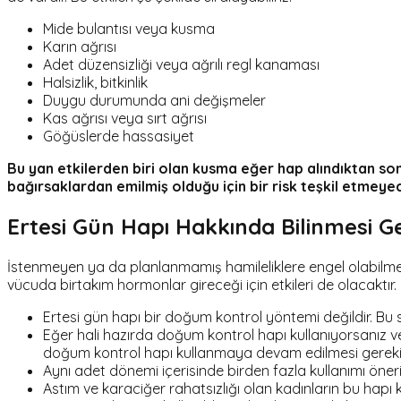
Mide bulantısı veya kusma
Karın ağrısı
Adet düzensizliği veya ağrılı regl kanaması
Halsizlik, bitkinlik
Duygu durumunda ani değişmeler
Kas ağrısı veya sırt ağrısı
Göğüslerde hassasiyet
Bu yan etkilerden biri olan kusma eğer hap alındıktan so
bağırsaklardan emilmiş olduğu için bir risk teşkil etmeyec
Ertesi Gün Hapı Hakkında Bilinmesi G
İstenmeyen ya da planlanmamış hamileliklere engel olabilmek 
vücuda birtakım hormonlar gireceği için etkileri de olacaktır. B
Ertesi gün hapı bir doğum kontrol yöntemi değildir. Bu s
Eğer hali hazırda doğum kontrol hapı kullanıyorsanız ve
doğum kontrol hapı kullanmaya devam edilmesi gereki
Aynı adet dönemi içerisinde birden fazla kullanımı öner
Astım ve karaciğer rahatsızlığı olan kadınların bu hap