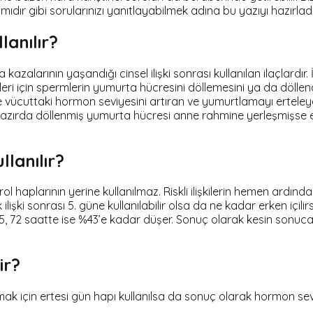
r mıdır gibi sorularınızı yanıtlayabilmek adına bu yazıyı hazırladı
anılır?
azalarının yaşandığı cinsel ilişki sonrası kullanılan ilaçlard
leri için spermlerin yumurta hücresini döllemesini ya da döl
le vücuttaki hormon seviyesini artıran ve yumurtlamayı erteley
i hazırda döllenmiş yumurta hücresi anne rahmine yerleşmişse 
lanılır?
aplarının yerine kullanılmaz. Riskli ilişkilerin hemen ardından
 ilişki sonrası 5. güne kullanılabilir olsa da ne kadar erken içili
, 72 saatte ise %43’e kadar düşer. Sonuç olarak kesin sonuca u
ir?
lmak için ertesi gün hapı kullanılsa da sonuç olarak hormon sev