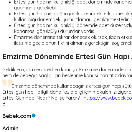
Ertesi gün hapının kullanıldığı adet döneminde kanamad
yapmanız gerekebilir.
Ertesi gün hapının doğurganlık üzerindeki etkisi merak e
kullanıldığı dönemdeki yumurtlamayı geciktirmektedir.
Ertesi gün hapının kullanıldığı dönemde adet düzensizli
kanaması görüldüğü durumlar vardır.
Emzirme dönemine tekrar dönecek olursak, ilacın etkile
iletişime geçip onun fikrini almanız gerektiğini söylemeli
Emzirme Döneminde Ertesi Gün Hapı Al
Geldik en çok merak edilen konuya. Emzirme döneminde anneni
hem de bebeğin sağlığı için beslenme konusunda titiz davranm
Emzirme döneminde kullanacağınız ertesi gün hapı sütün
Ertesi gün hapı ile ilgili daha fazla bilgi için makalemizi ziyaret
Ertesi Gün Hapı Nedir? Ne İşe Yarar? -
https://www.bebek.co
B
Bebek.com
Admin