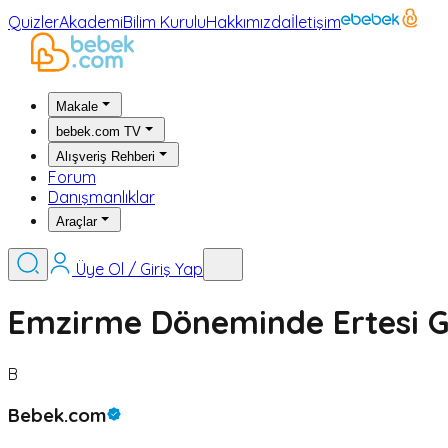
Quizler
Akademi
Bilim Kurulu
Hakkımızda
İletişim
Makale
bebek.com TV
Alışveriş Rehberi
Forum
Danışmanlıklar
Araçlar
Üye Ol / Giriş Yap
Emzirme Döneminde Ertesi Gü
B
Bebek.com