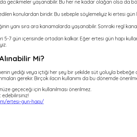
a gecikmeler yaşanabilir. Bu her ne kadar olağan olsa da böyl
dilen konulardan biridir. Bu sebeple söylemeliyiz ki ertesi gün
ğinin yanı sıra ara kanamalarda yaşanabilir. Sonraki regl kana
ri 5-7 gün içerisinde ortadan kalkar. Eğer ertesi gün hapı kul
yiz.
ınabilir Mi?
n yediği veya içtiği her şey bir şekilde süt yoluyla bebeğe a
aları gerekir. Birçok ilacın kullanımı da bu dönemde önerilmem
üze geçeceği için kullanılması önerilmez.
 edebilirsiniz!
m/ertesi-gun-hapi/