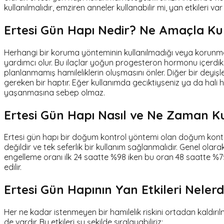
kullanılmalıdır, emziren anneler kullanabilir mi, yan etkileri va
Ertesi Gün Hapı Nedir? Ne Amaçla Kull
Herhangi bir koruma yönteminin kullanılmadığı veya korunma k
yardımcı olur. Bu ilaçlar yoğun progesteron hormonu içerdik
planlanmamış hamileliklerin oluşmasını önler. Diğer bir deyiş
gereken bir haptır. Eğer kullanımda geciktiyseniz ya da hal
yaşanmasına sebep olmaz.
Ertesi Gün Hapı Nasıl ve Ne Zaman Kul
Ertesi gün hapı bir doğum kontrol yöntemi olan doğum kontrol h
değildir ve tek seferlik bir kullanım sağlanmalıdır. Genel olarak
engelleme oranı ilk 24 saatte %98 iken bu oran 48 saatte %75
edilir.
Ertesi Gün Hapının Yan Etkileri Nelerd
Her ne kadar istenmeyen bir hamilelik riskini ortadan kaldırı
de vardır. Bu etkileri şu şekilde sıralayabiliriz: