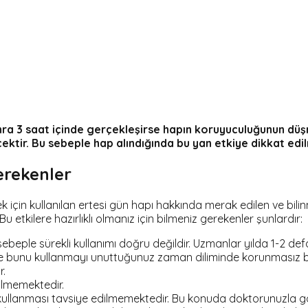
nra 3 saat içinde gerçekleşirse hapın koruyuculuğunun düş
ektir. Bu sebeple hap alındığında bu yan etkiye dikkat edil
erekenler
için kullanılan ertesi gün hapı hakkında merak edilen ve bili
u etkilere hazırlıklı olmanız için bilmeniz gerekenler şunlardır:
ebeple sürekli kullanımı doğru değildir. Uzmanlar yılda 1-2 def
 bunu kullanmayı unuttuğunuz zaman diliminde korunmasız bir il
r.
ilmemektedir.
ı kullanması tavsiye edilmemektedir. Bu konuda doktorunuzla 