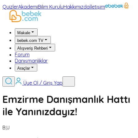
Quizler
Akademi
Bilim Kurulu
Hakkımızda
İletişim
Makale
bebek.com TV
Alışveriş Rehberi
Forum
Danışmanlıklar
Araçlar
Üye Ol / Giriş Yap
Emzirme Danışmanlık Hattı
ile Yanınızdayız!
B,U