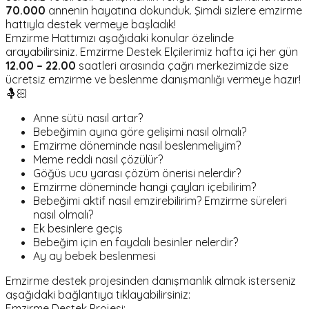
70.000
annenin hayatına dokunduk. Şimdi sizlere emzirme
hattıyla destek vermeye başladık!
Emzirme Hattımızı aşağıdaki konular özelinde
arayabilirsiniz. Emzirme Destek Elçilerimiz hafta içi her gün
12.00 – 22.00
saatleri arasında çağrı merkezimizde size
ücretsiz emzirme ve beslenme danışmanlığı vermeye hazır!
🤱🏻
Anne sütü nasıl artar?
Bebeğimin ayına göre gelişimi nasıl olmalı?
Emzirme döneminde nasıl beslenmeliyim?
Meme reddi nasıl çözülür?
Göğüs ucu yarası çözüm önerisi nelerdir?
Emzirme döneminde hangi çayları içebilirim?
Bebeğimi aktif nasıl emzirebilirim? Emzirme süreleri
nasıl olmalı?
Ek besinlere geçiş
Bebeğim için en faydalı besinler nelerdir?
Ay ay bebek beslenmesi
Emzirme destek projesinden danışmanlık almak isterseniz
aşağıdaki bağlantıya tıklayabilirsiniz:
Emzirme Destek Projesi: