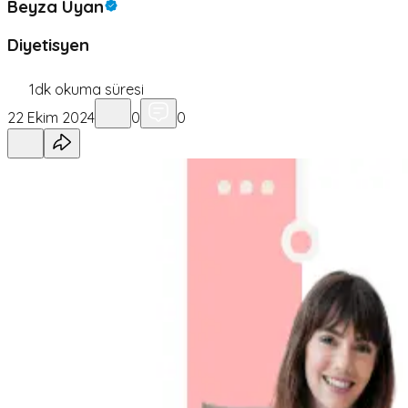
Beyza Uyan
Diyetisyen
1
dk okuma süresi
22 Ekim 2024
0
0