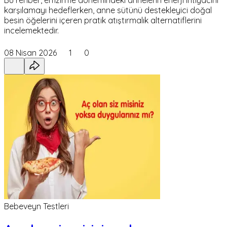
Bu rehber, emzirme dönemindeki annelerin enerji ihtiyacını
karşılamayı hedeflerken, anne sütünü destekleyici doğal
besin öğelerini içeren pratik atıştırmalık alternatiflerini
incelemektedir.
08 Nisan 2026
1
0
Bebeveyn Testleri