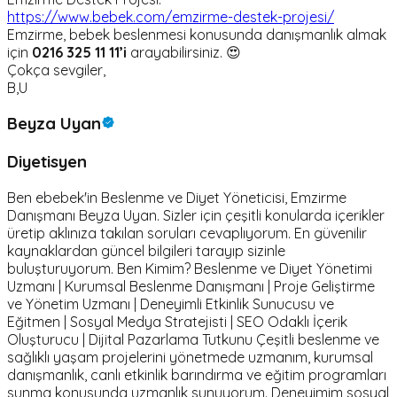
https://www.bebek.com/emzirme-destek-projesi/
Emzirme, bebek beslenmesi konusunda danışmanlık almak
için
0216 325 11 11’i
arayabilirsiniz. 😍
Çokça sevgiler,
B,U
Beyza Uyan
Diyetisyen
Ben ebebek'in Beslenme ve Diyet Yöneticisi, Emzirme
Danışmanı Beyza Uyan. Sizler için çeşitli konularda içerikler
üretip aklınıza takılan soruları cevaplıyorum. En güvenilir
kaynaklardan güncel bilgileri tarayıp sizinle
buluşturuyorum. Ben Kimim? Beslenme ve Diyet Yönetimi
Uzmanı | Kurumsal Beslenme Danışmanı | Proje Geliştirme
ve Yönetim Uzmanı | Deneyimli Etkinlik Sunucusu ve
Eğitmen | Sosyal Medya Stratejisti | SEO Odaklı İçerik
Oluşturucu | Dijital Pazarlama Tutkunu Çeşitli beslenme ve
sağlıklı yaşam projelerini yönetmede uzmanım, kurumsal
danışmanlık, canlı etkinlik barındırma ve eğitim programları
sunma konusunda uzmanlık sunuyorum. Deneyimim sosyal