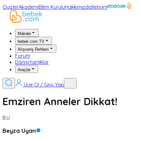
Quizler
Akademi
Bilim Kurulu
Hakkımızda
İletişim
Makale
bebek.com TV
Alışveriş Rehberi
Forum
Danışmanlıklar
Araçlar
Üye Ol / Giriş Yap
Emziren Anneler Dikkat!
B,U
Beyza Uyan