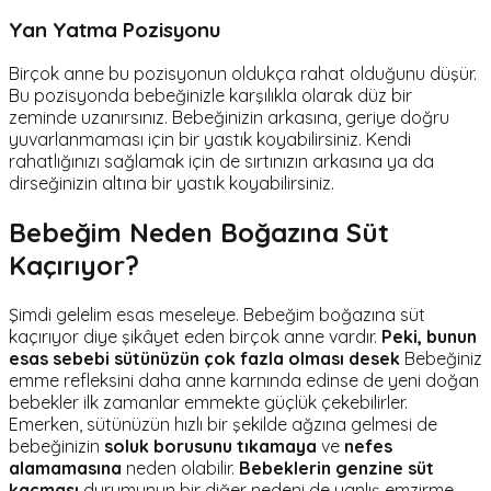
Yan Yatma Pozisyonu
Birçok anne bu pozisyonun oldukça rahat olduğunu düşür.
Bu pozisyonda bebeğinizle karşılıkla olarak düz bir
zeminde uzanırsınız. Bebeğinizin arkasına, geriye doğru
yuvarlanmaması için bir yastık koyabilirsiniz. Kendi
rahatlığınızı sağlamak için de sırtınızın arkasına ya da
dirseğinizin altına bir yastık koyabilirsiniz.
Bebeğim Neden Boğazına Süt
Kaçırıyor?
Şimdi gelelim esas meseleye. Bebeğim boğazına süt
kaçırıyor diye şikâyet eden birçok anne vardır.
Peki, bunun
esas sebebi sütünüzün çok fazla olması desek
Bebeğiniz
emme refleksini daha anne karnında edinse de yeni doğan
bebekler ilk zamanlar emmekte güçlük çekebilirler.
Emerken, sütünüzün hızlı bir şekilde ağzına gelmesi de
bebeğinizin
soluk borusunu tıkamaya
ve
nefes
alamamasına
neden olabilir.
Bebeklerin genzine süt
kaçması
durumunun bir diğer nedeni de yanlış emzirme