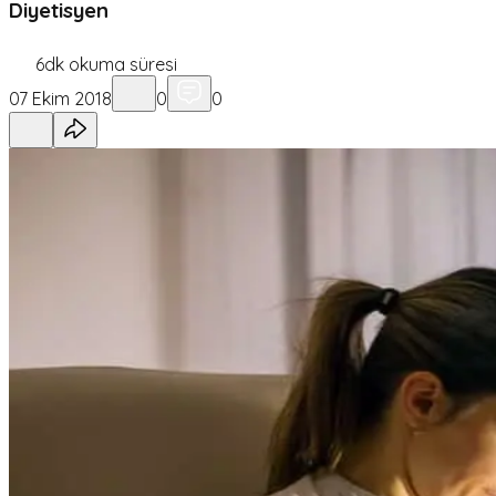
Diyetisyen
6
dk okuma süresi
07 Ekim 2018
0
0