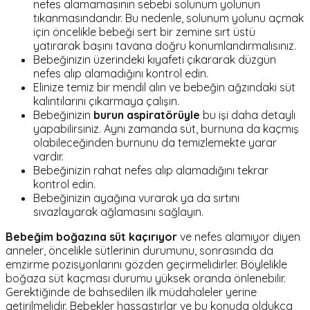
nefes alamamasının sebebi solunum yolunun
tıkanmasındandır. Bu nedenle, solunum yolunu açmak
için öncelikle bebeği sert bir zemine sırt üstü
yatırarak başını tavana doğru konumlandırmalısınız.
Bebeğinizin üzerindeki kıyafeti çıkararak düzgün
nefes alıp alamadığını kontrol edin.
Elinize temiz bir mendil alın ve bebeğin ağzındaki süt
kalıntılarını çıkarmaya çalışın.
Bebeğinizin
burun aspiratörüyle
bu işi daha detaylı
yapabilirsiniz. Aynı zamanda süt, burnuna da kaçmış
olabileceğinden burnunu da temizlemekte yarar
vardır.
Bebeğinizin rahat nefes alıp alamadığını tekrar
kontrol edin.
Bebeğinizin ayağına vurarak ya da sırtını
sıvazlayarak ağlamasını sağlayın.
Bebeğim boğazına süt kaçırıyor
ve nefes alamıyor diyen
anneler, öncelikle sütlerinin durumunu, sonrasında da
emzirme pozisyonlarını gözden geçirmelidirler. Böylelikle
boğaza süt kaçması durumu yüksek oranda önlenebilir.
Gerektiğinde de bahsedilen ilk müdahaleler yerine
getirilmelidir. Bebekler hassastırlar ve bu konuda oldukça