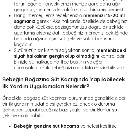
tartın. Eğer bir önceki emzirmenize göre daha ağır
geliyorsa, memenizde çok fazla süt birikmiş demektir.
Hangi memeyi emzirecekseniz o
memenizi 15-20 ml
sağmanız
gerekir. Aksi takdirde, özellikle de bebeğiniz
daha çok küçükse, pozisyonunuzu doğru bir şekilde
ayarlamış olsanız dahi bebeğiniz memenizi çektiğinde
bir anda ağzına aşırı süt gelir ve soluk borusuna
kaçabilir.
Sütünüzün bir kısmını sağdıktan sonra,
memenizdeki
siyah halkalının gergin olup olmadığını
kontrol edin.
Elinizle bu halkaya hafifçe bastırın ve eğer
yumuşaksa artık bebeğinizi rahatlıkla emzirebilirsiniz.
Bebeğin Boğazına Süt Kaçtığında Yapılabilecek
İlk Yardım Uygulamaları Nelerdir?
Öncelikle, boğaza süt kaçması durumunda genellikle ciddi
bir ilk yardım müdahalesi gerekmez; ancak o duruma
gelmeden yapabileceğiniz bazı şeyler vardır. Bunlar şu
şekilde sıralanabilir:
Bebeğin genzine süt kaçarsa
ve nefesi kesilirse