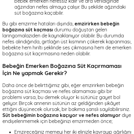
bebek emerken nefessiz kalır ve ara verildiğinde
ağzından nefes almaya çalışır. Bu şekilde ağzındaki
süt boğazına kaçabilir.
Bu gibi emzirme hataları dışında,
emzirirken bebeğin
boğazına süt kaçması
durumu doğuştan gelen
laringomalaziden de kaynaklanıyor olabilir. Bu durumda
nefes alındığında, gırtlağın üst kısmının çökerek kapanması,
bebekte hem hırıltı şeklinde ses çıkmasına hem de emerken
boğazına süt kaçırmasına neden olabilir.
Bebeğin Emerken Boğazına Süt Kaçırmaması
İçin Ne yapmak Gerekir?
Daha önce de belirttiğimiz gibi, eğer emzirirken bebeğin
boğazına süt kaçması ve nefes alamaması gibi bir
problemi varsa, bu demek oluyor ki sütünüz gayet bol
geliyor. Birçok annenin sütünün az geldiğinden şikâyet
ettiğini düşünecek olursak, bir bakıma şanslı sayılabilirsiniz.
Süt bebeğimin boğazına kaçıyor ve nefes alamıyor
diye
endişelenmemek için bebeğinizi emzirmeden önce;
Emzireceğiniz memeyi her iki elinizle kavrayıp ağırlığını