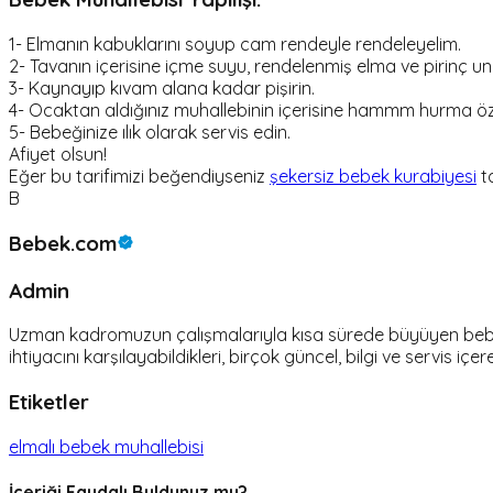
1- Elmanın kabuklarını soyup cam rendeyle rendeleyelim.
2- Tavanın içerisine içme suyu, rendelenmiş elma ve pirinç u
3- Kaynayıp kıvam alana kadar pişirin.
4- Ocaktan aldığınız muhallebinin içerisine hammm hurma özü
5- Bebeğinize ılık olarak servis edin.
Afiyet olsun!
Eğer bu tarifimizi beğendiyseniz
şekersiz bebek kurabiyesi
ta
B
Bebek.com
Admin
Uzman kadromuzun çalışmalarıyla kısa sürede büyüyen bebek.c
ihtiyacını karşılayabildikleri, birçok güncel, bilgi ve servis içer
Etiketler
elmalı bebek muhallebisi
İçeriği Faydalı Buldunuz mu?