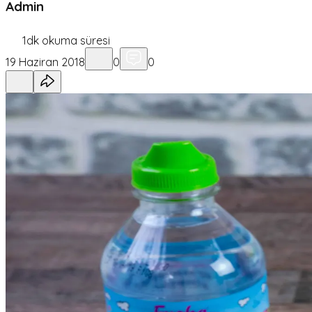
Admin
1
dk okuma süresi
19 Haziran 2018
0
0