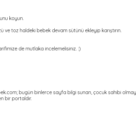
nunu koyun.
 ve toz haldeki bebek devam sütünü ekleyip karıştırın.
rifimize de mutlaka incelemelisiniz. :)
om; bugün binlerce sayfa bilgi sunan, çocuk sahibi olmayı dü
en bir portaldır.