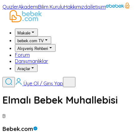
Quizler
Akademi
Bilim Kurulu
Hakkımızda
İletişim
Makale
bebek.com TV
Alışveriş Rehberi
Forum
Danışmanlıklar
Araçlar
Üye Ol / Giriş Yap
Elmalı Bebek Muhallebisi
B
Bebek.com