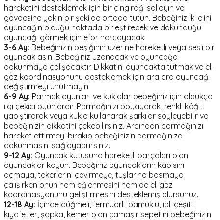
hareketini desteklemek için bir çıngırağı sallayın ve
gövdesine yakın bir şekilde ortada tutun. Bebeğiniz iki elini
oyuncağın olduğu noktada birleştirecek ve dokunduğu
oyuncağı görmek için efor harcayacak.
3-6 Ay:
Bebeğinizin beşiğinin üzerine hareketli veya sesli bir
oyuncak asın. Bebeğiniz uzanacak ve oyuncağa
dokunmaya çalışacaktır. Dikkatini oyuncakta tutmak ve el-
göz koordinasyonunu desteklemek için ara ara oyuncağı
değiştirmeyi unutmayın.
6-9 Ay:
Parmak oyunları ve kuklalar bebeğiniz için oldukça
ilgi çekici oyunlardır. Parmağınızı boyayarak, renkli kâğıt
yapıştırarak veya kukla kullanarak şarkılar söyleyebilir ve
bebeğinizin dikkatini çekebilirsiniz. Ardından parmağınızı
hareket ettirmeyi bırakıp bebeğinizin parmağınıza
dokunmasını sağlayabilirsiniz.
9-12 Ay:
Oyuncak kutusuna hareketli parçaları olan
oyuncaklar koyun. Bebeğiniz oyuncakların kapısını
açmaya, tekerlerini çevirmeye, tuşlarına basmaya
çalışırken onun hem eğlenmesini hem de el-göz
koordinasyonunu geliştirmesini desteklemiş olursunuz.
12-18 Ay:
İçinde düğmeli, fermuarlı, pamuklu, ipli çeşitli
kıyafetler, şapka, kemer olan çamaşır sepetini bebeğinizin