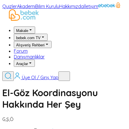
Quizler
Akademi
Bilim Kurulu
Hakkımızda
İletişim
Makale
bebek.com TV
Alışveriş Rehberi
Forum
Danışmanlıklar
Araçlar
Üye Ol / Giriş Yap
El-Göz Koordinasyonu
Hakkında Her Şey
G,Ş,Ö