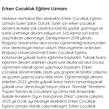
Erken Çocukluk Eğitimi Uzmanı
Herkese merhaba! Ben ebebek'in Erken Çocukluk Eğitimi
Uzmanı Gülen Şahin Öztürk. Sizler için erken çocukluk
dönemi ile ilişkili çok çeşitli konularda yazılar yazmaya ve
içerik üretmeye devam ediyorum. Sorularınız için bana
ulaşmaktan çekinmeyin. Deneyimlerim 2018 yılında
Boğaziçi Üniversitesi okul öncesi öğretmenliği bölümünden
onur derecesiyle mezun oldum. Mezuniyetimin ardından
Boğaziçi Üniversitesi'nde Erken Çocukluk Eğitimi
bölümünde yüksek lisans eğitimine başladım. Yüksek lisans
eğitimim devam ederken çeşitli özel okullarda okul öncesi
öğretmeni olarak görev yapmaya başladım. Erken
çocukluk dönemindeki çeşitli yaş grupları ile birebir çalışma
ve gözlem yapma şansı elde ettim. Öğretmenliğe devam
ederken 2022 yılında yüksek lisans tezimi tamamlayarak
yüksek onur derecesiyle mezun oldum. Tezimde "Annelerin
Yaşam Tatmini ile Çocukların İyi Olma Hali Arasındaki
İlişkide Annelerin Oyun İnançlarının Etkisi" üzerine çalıştım.
2023 yılı Ocak ayı itibariyle ebebek'in Erken Çocukluk
Eğitimi Uzmanı olarak çalışmaktayım. Erken çocukluk