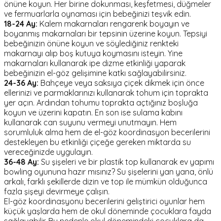
önüne koyun. Her birine dokunması, keşfetmesi, düğmeler
ve fermuarlarla oynaması için bebeğinizi teşvik edin.
18-24 Ay:
Kalem makarnaları rengarenk boyayın ve
boyanmış makarnaları bir tepsinin üzerine koyun. Tepsiyi
bebeğinizin önüne koyun ve söylediğiniz renkteki
makarnayı alıp boş kutuya koymasını isteyin. Yine
makarnaları kullanarak ipe dizme etkinliği yaparak
bebeğinizin el-göz gelişimine katkı sağlayabilirsiniz.
24-36 Ay:
Bahçeye veya saksıya çiçek dikmek için önce
ellerinizi ve parmaklarınızı kullanarak tohum için toprakta
yer açın. Ardından tohumu toprakta açtığınız boşluğa
koyun ve üzerini kapatın. En son ise sulama kabını
kullanarak can suyunu vermeyi unutmayın. Hem
sorumluluk alma hem de el-göz koordinasyon becerilerini
destekleyen bu etkinliği çiçeğe gereken miktarda su
vereceğinizde uygulayın.
36-48 Ay:
Su şişeleri ve bir plastik top kullanarak ev yapımı
bowling oyununa hazır mısınız? Su şişelerini yan yana, önlü
arkalı, farklı şekillerde dizin ve top ile mümkün olduğunca
fazla şişeyi devirmeye çalışın.
El-göz koordinasyonu becerilerini geliştirici oyunlar hem
küçük yaşlarda hem de okul döneminde çocuklara fayda
sağlayabilir. Bu nedenle okul dönemindeki çocuklara da