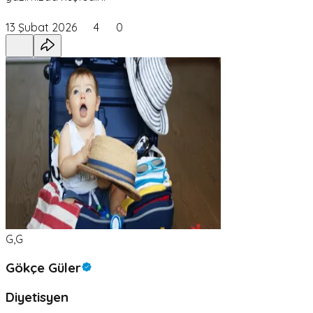
13 Şubat 2026
4
0
G,G
Gökçe Güler
Diyetisyen