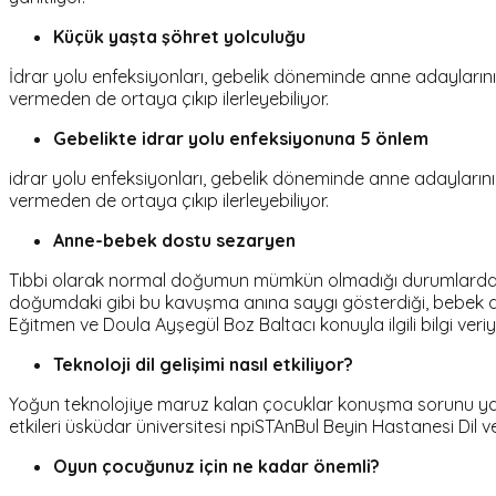
Küçük yaşta şöhret yolculuğu
İdrar yolu enfeksiyonları, gebelik döneminde anne adaylarının 
vermeden de ortaya çıkıp ilerleyebiliyor.
Gebelikte idrar yolu enfeksiyonuna 5 önlem
idrar yolu enfeksiyonları, gebelik döneminde anne adaylarının 
vermeden de ortaya çıkıp ilerleyebiliyor.
Anne-bebek dostu sezaryen
Tıbbi olarak normal doğumun mümkün olmadığı durumlarda a
doğumdaki gibi bu kavuşma anına saygı gösterdiği, bebek do
Eğitmen ve Doula Ayşegül Boz Baltacı konuyla ilgili bilgi veriy
Teknoloji dil gelişimi nasıl etkiliyor?
Yoğun teknolojiye maruz kalan çocuklar konuşma sorunu yaşama
etkileri üsküdar üniversitesi npiSTAnBul Beyin Hastanesi Dil
Oyun çocuğunuz için ne kadar önemli?