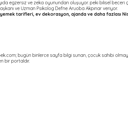
 sayıda egzersiz ve zeka oyunundan oluşuyor. peki bilisel becer
 Başkanı ve Uzman Psikolog Defne Aruoba Akpınar veriyor.
 yemek tarifleri, ev dekorasyon, ajanda ve daha fazlası Ni
om; bugün binlerce sayfa bilgi sunan, çocuk sahibi olmayı dü
en bir portaldır.