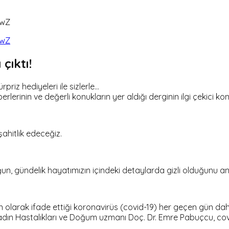
fwZ
fwZ
çıktı!
priz hediyeleri ile sizlerle…
lerinin ve değerli konukların yer aldığı derginin ilgi çekici kon
şahitlik edeceğiz.
un, gündelik hayatımızın içindeki detaylarda gizli olduğunu anl
olarak ifade ettiği koronavirüs (covid-19) her geçen gün da
adın Hastalıkları ve Doğum uzmanı Doç. Dr. Emre Pabuçcu, covid