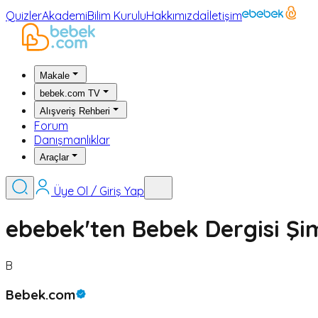
Quizler
Akademi
Bilim Kurulu
Hakkımızda
İletişim
Makale
bebek.com TV
Alışveriş Rehberi
Forum
Danışmanlıklar
Araçlar
Üye Ol / Giriş Yap
ebebek'ten Bebek Dergisi Şim
B
Bebek.com