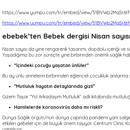
https://www.yumpu.com/tr/embed/view/51BVWp2MqSr6t
https://www.yumpu.com/tr/embed/view/51BVWp2MqSr6t
ebebek’ten Bebek dergisi Nisan sayısı 
Nisan sayısı da yine rengarenk tasarımı, dopdolu içeriği ve sür
Yaşadığımız bu zor süreçte yine birbirinden önemli sağlık haber
“İçindeki çocuğu yaşatan ünlüler”
Bu ay ünlü annelerin birbirinden eğlenceli çocukluk anılarına 
”Mutluluk hayatın detaylarında gizli”
Gizem Taşar ‘‘Yol Arkadaşım Mutluluk’’ adlı kitabında mutluluğ
Hamilelerde koronovirüs daha mı riskli?
Dünya Sağlık örgütü’nün dünya çapında pandemi yani salgın 
etkileri gebeler için de büyük önem taşıyor. Centrum Clinic K
yanıtlıyor.