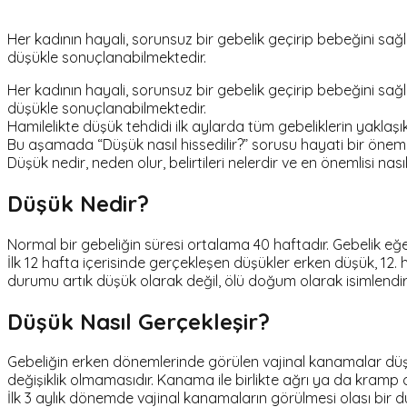
Her kadının hayali, sorunsuz bir gebelik geçirip bebeğini sağ
düşükle sonuçlanabilmektedir.
Her kadının hayali, sorunsuz bir gebelik geçirip bebeğini sağ
düşükle sonuçlanabilmektedir.
Hamilelikte düşük tehdidi ilk aylarda tüm gebeliklerin yaklaş
Bu aşamada “
Düşük nasıl hissedilir
?” sorusu hayati bir önem
Düşük nedir, neden olur, belirtileri nelerdir ve en önemlisi nasıl 
Düşük Nedir?
Normal bir gebeliğin süresi ortalama 40 haftadır. Gebelik eğ
İlk 12 hafta içerisinde gerçekleşen düşükler erken düşük, 12
durumu artık düşük olarak değil, ölü doğum olarak isimlendiril
Düşük Nasıl Gerçekleşir?
Gebeliğin erken dönemlerinde görülen vajinal kanamalar düşük
değişiklik olmamasıdır. Kanama ile birlikte ağrı ya da kramp o
İlk 3 aylık dönemde vajinal kanamaların görülmesi olası bi