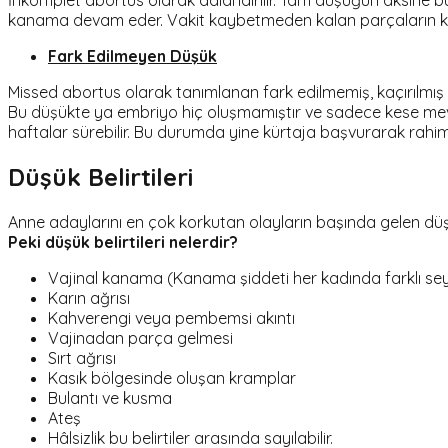
İnkomplet abortus
olarak adlandırılır. Tam düşüğün aksine b
kanama devam eder. Vakit kaybetmeden kalan parçaların kürt
Fark Edilmeyen Düşük
Missed abortus olarak tanımlanan fark edilmemiş, kaçırılmış
Bu düşükte ya embriyo hiç oluşmamıştır ve sadece kese mevcu
haftalar sürebilir. Bu durumda yine kürtaja başvurarak rahim 
Düşük Belirtileri
Anne adaylarını en çok korkutan olayların başında gelen düşüğ
Peki düşük belirtileri nelerdir?
Vajinal kanama (Kanama şiddeti her kadında farklı seyr
Karın ağrısı
Kahverengi veya pembemsi akıntı
Vajinadan parça gelmesi
Sırt ağrısı
Kasık bölgesinde oluşan kramplar
Bulantı ve kusma
Ateş
Hâlsizlik bu belirtiler arasında sayılabilir.