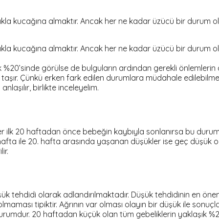
lıkla kucağına almaktır. Ancak her ne kadar üzücü bir durum ol
lıkla kucağına almaktır. Ancak her ne kadar üzücü bir durum ol
ık %20’sinde görülse de bulguların ardından gerekli önlemlerin 
 taşır. Çünkü erken fark edilen durumlara müdahale edilebilme
anlaşılır, birlikte inceleyelim.
er ilk 20 haftadan önce bebeğin kaybıyla sonlanırsa bu durum 
. hafta ile 20. hafta arasında yaşanan düşükler ise geç düşük
ir.
 tehdidi olarak adlandırılmaktadır. Düşük tehdidinin en öneml
lmaması tipiktir. Ağrının var olması olayın bir düşük ile sonuçl
r durumdur. 20 haftadan küçük olan tüm gebeliklerin yaklaşık