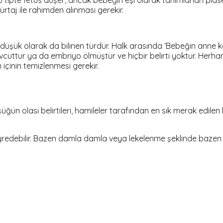
u tipte fetüs düşer, ancak bebeğin eşi olarak tanımlanan plas
aj ile rahimden alınması gerekir.
 düşük olarak da bilinen türdür. Halk arasında ‘Bebeğin anne 
ttur ya da embriyo ölmüştür ve hiçbir belirti yoktur. Herhan
içinin temizlenmesi gerekir.
ün olası belirtileri, hamileler tarafından en sık merak edilen 
edebilir. Bazen damla damla veya lekelenme şeklinde bazen yoğ