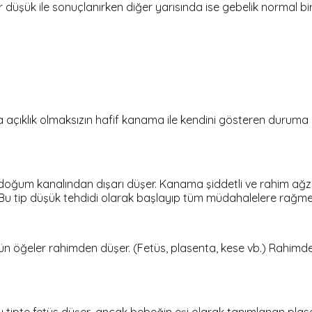
ir düşük ile sonuçlanırken diğer yarısında ise gebelik normal b
da açıklık olmaksızın hafif kanama ile kendini gösteren duruma 
 doğum kanalından dışarı düşer. Kanama şiddetli ve rahim ağzı
r. Bu tip düşük tehdidi olarak başlayıp tüm müdahalelere rağ
bütün öğeler rahimden düşer. (Fetüs, plasenta, kese vb.) Rahimd