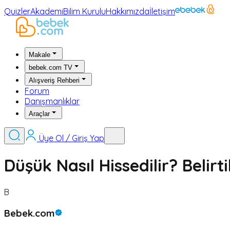
Quizler
Akademi
Bilim Kurulu
Hakkımızda
İletişim
Makale
bebek.com TV
Alışveriş Rehberi
Forum
Danışmanlıklar
Araçlar
Üye Ol / Giriş Yap
Düşük Nasıl Hissedilir? Belirti
B
Bebek.com