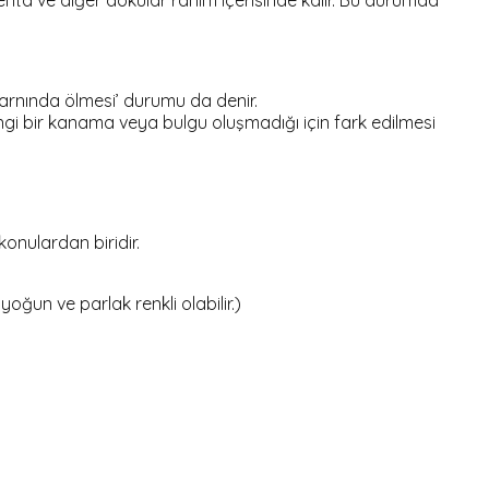
enta ve diğer dokular rahim içerisinde kalır. Bu durumda
karnında ölmesi’ durumu da denir.
gi bir kanama veya bulgu oluşmadığı için fark edilmesi
konulardan biridir.
un ve parlak renkli olabilir.)