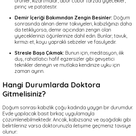
ürünler, kızartmalar, abur cubur tarzda yiyecekler,
pirinç ve patatestir.
Demir İçeriği Bakımından Zengin Besinler:
Doğum
sonrasında alınan demir takviyeleri, kabızlığınızı daha
da tetikliyorsa, demir açıcından zengin olan
yiyeceklerinizi öğünlerinize dahil edin. Bunlar; tavuk,
kırmızı et, koyu yapraklı sebzeler ve fasulyedir.
Stresle Başa Çıkmak:
Bunun için, meditasyon, ılık
duş, rahatlatıcı hafif egzersizler gibi gevşetici
teknikler deneyin ve mutlaka kendinize uyku için
zaman ayırın.
Hangi Durumlarda Doktora
Gitmelisiniz?
Doğum sonrası kabızlık çoğu kadında yaygın bir durumdur.
Evde yapılacak basit birkaç uygulamayla
çözümlenebilmektedir. Ancak, kabızsanız ve aşağıdaki gibi
belirtileriniz varsa doktorunuzla iletişime geçmeniz tavsiye
olunur: