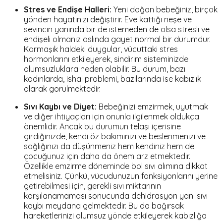
Stres ve Endişe Halleri:
Yeni doğan bebeğiniz, birçok
yönden hayatınızı değiştirir. Eve kattığı neşe ve
sevincin yanında bir de istemeden de olsa stresli ve
endişeli olmanız aslında gayet normal bir durumdur.
Karmaşık haldeki duygular, vücuttaki stres
hormonlarını etkileyerek, sindirim sisteminizde
olumsuzluklara neden olabilir. Bu durum, bazı
kadınlarda, ishal problemi, bazılarında ise kabızlık
olarak görülmektedir.
Sıvı Kaybı ve Diyet:
Bebeğinizi emzirmek, uyutmak
ve diğer ihtiyaçları için onunla ilgilenmek oldukça
önemlidir. Ancak bu durumun telaşı içerisine
girdiğinizde, kendi öz bakımınızı ve beslenmenizi ve
sağlığınızı da düşünmeniz hem kendiniz hem de
çocuğunuz için daha da önem arz etmektedir.
Özellikle emzirme döneminde bol sıvı alımına dikkat
etmelisiniz. Çünkü, vücudunuzun fonksiyonlarını yerine
getirebilmesi için, gerekli sıvı miktarının
karşılanamaması sonucunda dehidrasyon yani sıvı
kaybı meydana gelmektedir. Bu da bağırsak
hareketlerinizi olumsuz yönde etkileyerek kabızlığa