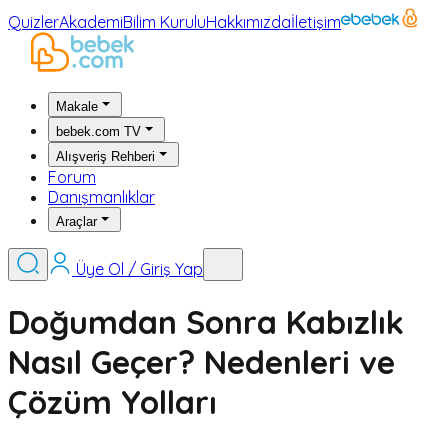
Quizler
Akademi
Bilim Kurulu
Hakkımızda
İletişim
Makale
bebek.com TV
Alışveriş Rehberi
Forum
Danışmanlıklar
Araçlar
Üye Ol / Giriş Yap
Doğumdan Sonra Kabızlık
Nasıl Geçer? Nedenleri ve
Çözüm Yolları