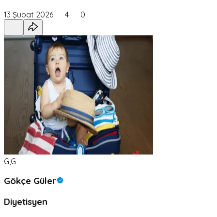
13 Şubat 2026
4
0
G,G
Gökçe Güler
Diyetisyen