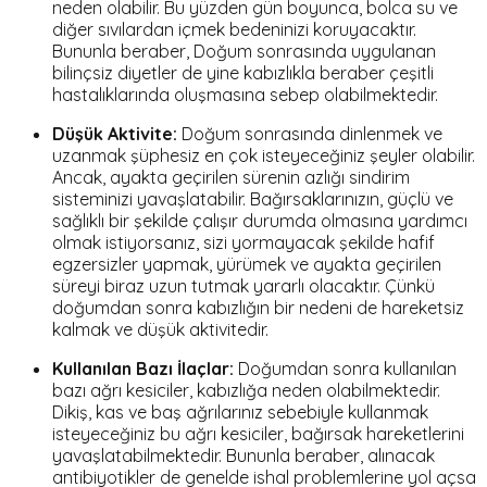
neden olabilir. Bu yüzden gün boyunca, bolca su ve
diğer sıvılardan içmek bedeninizi koruyacaktır.
Bununla beraber, Doğum sonrasında uygulanan
bilinçsiz diyetler de yine kabızlıkla beraber çeşitli
hastalıklarında oluşmasına sebep olabilmektedir.
Düşük Aktivite:
Doğum sonrasında dinlenmek ve
uzanmak şüphesiz en çok isteyeceğiniz şeyler olabilir.
Ancak, ayakta geçirilen sürenin azlığı sindirim
sisteminizi yavaşlatabilir. Bağırsaklarınızın, güçlü ve
sağlıklı bir şekilde çalışır durumda olmasına yardımcı
olmak istiyorsanız, sizi yormayacak şekilde hafif
egzersizler yapmak, yürümek ve ayakta geçirilen
süreyi biraz uzun tutmak yararlı olacaktır. Çünkü
doğumdan sonra kabızlığın bir nedeni de hareketsiz
kalmak ve düşük aktivitedir.
Kullanılan Bazı İlaçlar:
Doğumdan sonra kullanılan
bazı ağrı kesiciler, kabızlığa neden olabilmektedir.
Dikiş, kas ve baş ağrılarınız sebebiyle kullanmak
isteyeceğiniz bu ağrı kesiciler, bağırsak hareketlerini
yavaşlatabilmektedir. Bununla beraber, alınacak
antibiyotikler de genelde ishal problemlerine yol açsa