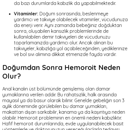
da bazı durumlarda kabızlık da yapabilmektedir.
Vitaminler:
Doğum sonrasında, beslenmeye
yardımcı ve takviye olabilecek vitaminler, vücudunuza
da enerji verir. Aynı zamanda bebeğiniz doğduktan
sonra, oluşabilen kansızlık problemlerinde de
kullanılabilen demir takviyeleri de vücudunuzu
toparlamanızda yardımcı olur. Ancak alınan bu
takviyeler, kabızlığa yol açabileceğinden, yediklerinize
ve bol sıvı alımına dikkat etmenizde fayda vardır.
Doğumdan Sonra Hemoroit Neden
Olur?
Anal kanalın üst bölümünde genişlemiş olan damar
yumaklarına verilen addır. Bu rahatsızlık, halk arasında
mayasıl ya da basur olarak bilinir. Genelde gebeliğin son 3
aylık döneminde görülebilen bu damar yumakları,
makattan dışarı sarkabilir, kanama ya da kaşıntıya neden
olabilir. Hemoroit probleminin en önemli nedeni kabızlıktır.
Hafif hemoroit durumlarında, evde uygulanabilecek basit
yöntemlerle ve doktorunuzun vereceği ilaçlarla tedavisi