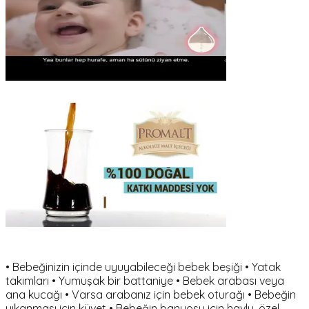
• Bebeğinizin içinde uyuyabileceği bebek beşiği • Yatak
takımları • Yumuşak bir battaniye • Bebek arabası veya
ana kucağı • Varsa arabanız için bebek oturağı • Bebeğin
yıkanması için küvet • Bebeğin banyosu için havlu, özel