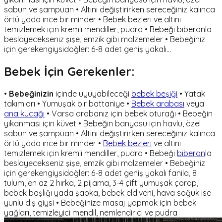
sabun ve şampuan • Altını değiştirirken sereceğiniz kalınca
örtü yada ince bir minder • Bebek bezleri ve altını
temizlemek için kremli mendiller, pudra • Bebeği biberonla
beslayecekseniz şişe, emzik gibi malzemeler • Bebeğiniz
için gerekengiysidoğler: 6-8 adet geniş yakalı…
Bebek İçin Gerekenler:
•
Bebeğinizin
içinde uyuyabileceği
bebek beşiği
• Yatak
takımları • Yumuşak bir battaniye •
Bebek arabası
veya
ana kucağı
• Varsa arabanız için bebek oturağı • Bebeğin
yıkanması için küvet • Bebeğin banyosu için havlu, özel
sabun ve şampuan • Altını değiştirirken sereceğiniz kalınca
örtü yada ince bir minder •
Bebek bezleri
ve altını
temizlemek için kremli mendiller, pudra • Bebeği
biberon
la
beslayecekseniz şişe, emzik gibi malzemeler • Bebeğiniz
için gerekengiysidoğler: 6-8 adet geniş yakalı fanila, 8
tulum, en az 2 hırka, 2 pijama, 3-4 çift yumuşak çorap,
bebek başlığı yada şapka, bebek eldiveni, hava soğuk ise
yünlü dış giysi • Bebeğinize masaj yapmak için bebek
yağları, temizleyici mendil, nemlendirici ve pudra