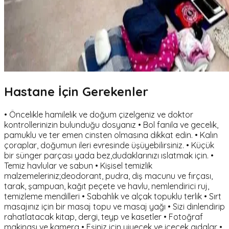
Hastane İçin Gerekenler
• Öncelikle hamilelik ve doğum çizelgeniz ve doktor
kontrollerinizin bulunduğu dosyanız • Bol fanila ve gecelik,
pamuklu ve ter emen cinsten olmasına dikkat edin. • Kalın
çoraplar, doğumun ileri evresinde üşüyebilirsiniz. • Küçük
bir sünger parçası yada bez,dudaklarınızı ıslatmak için. •
Temiz havlular ve sabun • Kişisel temizlik
malzemeleriniz;deodorant, pudra, diş macunu ve fırçası,
tarak, şampuan, kağıt peçete ve havlu, nemlendirici ruj,
temizleme mendilleri • Sabahlık ve alçak topuklu terlik • Sırt
masajınız için bir masaj topu ve masaj yağı • Sizi dinlendirip
rahatlatacak kitap, dergi, teyp ve kasetler • Fotoğraf
makinası ve kamera • Eşiniz için yiyecek ve içecek gıdalar •