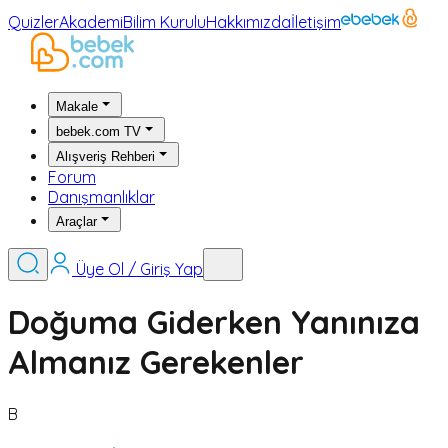
Quizler
Akademi
Bilim Kurulu
Hakkımızda
İletişim
Makale
bebek.com TV
Alışveriş Rehberi
Forum
Danışmanlıklar
Araçlar
Üye Ol / Giriş Yap
Doğuma Giderken Yanınıza
Almanız Gerekenler
B