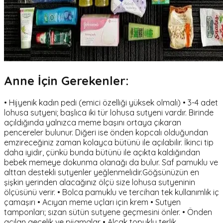
Anne İçin Gerekenler:
• Hijyenik kadın pedi (emici özelliği yüksek olmalı) • 3-4 adet
lohusa sutyeni; başlıca iki tür lohusa sutyeni vardır. Birinde
açıldığında yalnızca meme başını ortaya çıkaran
pencereler bulunur. Diğeri ise önden kopcalı olduğundan
emzireceğiniz zaman kolayca bütünü ile açılabilir. İkinci tip
daha iyidir, çünkü bunda bütünü ile açıkta kaldığından
bebek memeye dokunma olanağı da bulur. Saf pamuklu ve
alttan destekli sutyenler yeğlenmelidir.Göğsünüzün en
şişkin yerinden alacağınız ölçü size lohusa sutyeninin
ölçüsünü verir. • Bolca pamuklu ve tercihan tek kullanımlık iç
çamaşırı • Acıyan meme uçları için krem • Sutyen
tamponları; sızan sütün sutyene geçmesini önler. • Önden
açılan gecelik ve pijamalar • Alçak topuklu terlik