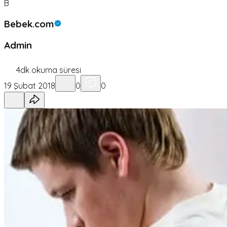
B
Bebek.com
Admin
4
dk okuma süresi
19 Şubat 2018
0
0