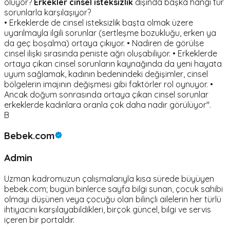
oluyor?
Erkekler cinsel isteksizlik
dışında başka hangi tür
sorunlarla karşılaşıyor?
• Erkeklerde de cinsel isteksizlik başta olmak üzere
uyarılmayla ilgili sorunlar (sertleşme bozukluğu, erken ya
da geç boşalma) ortaya çıkıyor. • Nadiren de görülse
cinsel ilişki sırasında peniste ağrı oluşabiliyor. • Erkeklerde
ortaya çıkan cinsel sorunların kaynağında da yeni hayata
uyum sağlamak, kadının bedenindeki değişimler, cinsel
bölgelerin imajının değişmesi gibi faktörler rol oynuyor. •
Ancak doğum sonrasında ortaya çıkan cinsel sorunlar
erkeklerde kadınlara oranla çok daha nadir görülüyor".
B
Bebek.com
Admin
Uzman kadromuzun çalışmalarıyla kısa sürede büyüyen
bebek.com; bugün binlerce sayfa bilgi sunan, çocuk sahibi
olmayı düşünen veya çocuğu olan bilinçli ailelerin her türlü
ihtiyacını karşılayabildikleri, birçok güncel, bilgi ve servis
içeren bir portaldır.