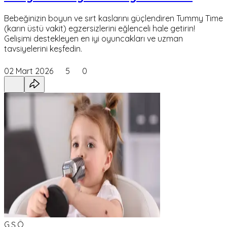
Bebeğinizin boyun ve sırt kaslarını güçlendiren Tummy Time
(karın üstü vakit) egzersizlerini eğlenceli hale getirin!
Gelişimi destekleyen en iyi oyuncakları ve uzman
tavsiyelerini keşfedin.
02 Mart 2026
5
0
G,Ş,Ö