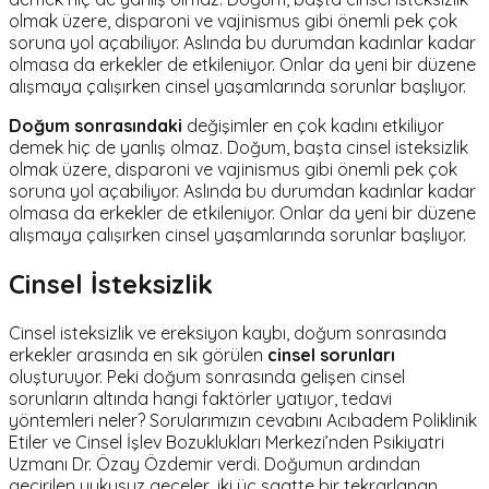
olmak üzere, disparoni ve vajinismus gibi önemli pek çok
soruna yol açabiliyor. Aslında bu durumdan kadınlar kadar
olmasa da erkekler de etkileniyor. Onlar da yeni bir düzene
alışmaya çalışırken cinsel yaşamlarında sorunlar başlıyor.
Doğum sonrasındaki
değişimler en çok kadını etkiliyor
demek hiç de yanlış olmaz. Doğum, başta cinsel isteksizlik
olmak üzere, disparoni ve vajinismus gibi önemli pek çok
soruna yol açabiliyor. Aslında bu durumdan kadınlar kadar
olmasa da erkekler de etkileniyor. Onlar da yeni bir düzene
alışmaya çalışırken cinsel yaşamlarında sorunlar başlıyor.
Cinsel İsteksizlik
Cinsel isteksizlik ve ereksiyon kaybı, doğum sonrasında
erkekler arasında en sık görülen
cinsel sorunları
oluşturuyor. Peki doğum sonrasında gelişen cinsel
sorunların altında hangi faktörler yatıyor, tedavi
yöntemleri neler? Sorularımızın cevabını Acıbadem Poliklinik
Etiler ve Cinsel İşlev Bozuklukları Merkezi’nden Psikiyatri
Uzmanı Dr. Özay Özdemir verdi. Doğumun ardından
geçirilen uykusuz geceler, iki üç saatte bir tekrarlanan