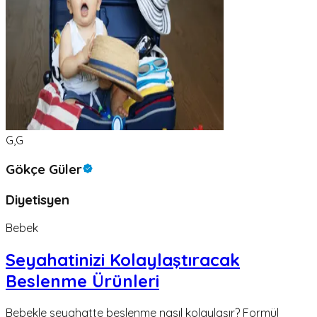
G,G
Gökçe Güler
Diyetisyen
Bebek
Seyahatinizi Kolaylaştıracak
Beslenme Ürünleri
Bebekle seyahatte beslenme nasıl kolaylaşır? Formül