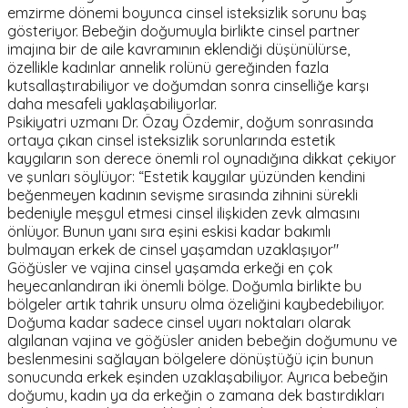
emzirme dönemi boyunca cinsel isteksizlik sorunu baş
gösteriyor. Bebeğin doğumuyla birlikte cinsel partner
imajına bir de aile kavramının eklendiği düşünülürse,
özellikle kadınlar annelik rolünü gereğinden fazla
kutsallaştırabiliyor ve doğumdan sonra cinselliğe karşı
daha mesafeli yaklaşabiliyorlar.
Psikiyatri uzmanı Dr. Özay Özdemir, doğum sonrasında
ortaya çıkan cinsel isteksizlik sorunlarında estetik
kaygıların son derece önemli rol oynadığına dikkat çekiyor
ve şunları söylüyor: “Estetik kaygılar yüzünden kendini
beğenmeyen kadının sevişme sırasında zihnini sürekli
bedeniyle meşgul etmesi cinsel ilişkiden zevk almasını
önlüyor. Bunun yanı sıra eşini eskisi kadar bakımlı
bulmayan erkek de cinsel yaşamdan uzaklaşıyor"
Göğüsler ve vajina cinsel yaşamda erkeği en çok
heyecanlandıran iki önemli bölge. Doğumla birlikte bu
bölgeler artık tahrik unsuru olma özeliğini kaybedebiliyor.
Doğuma kadar sadece cinsel uyarı noktaları olarak
algılanan vajina ve göğüsler aniden bebeğin doğumunu ve
beslenmesini sağlayan bölgelere dönüştüğü için bunun
sonucunda erkek eşinden uzaklaşabiliyor. Ayrıca bebeğin
doğumu, kadın ya da erkeğin o zamana dek bastırdıkları