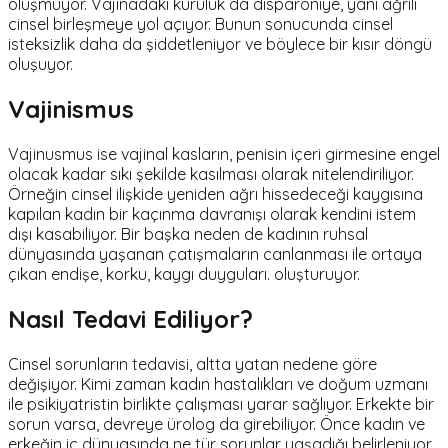
oluşmuyor. Vajinadaki kuruluk da disparoniye, yani ağrılı
cinsel birleşmeye yol açıyor. Bunun sonucunda cinsel
isteksizlik daha da şiddetleniyor ve böylece bir kısır döngü
oluşuyor.
Vajinismus
Vajinusmus ise vajinal kasların, penisin içeri girmesine engel
olacak kadar sıkı şekilde kasılması olarak nitelendiriliyor.
Örneğin cinsel ilişkide yeniden ağrı hissedeceği kaygısına
kapılan kadın bir kaçınma davranışı olarak kendini istem
dışı kasabiliyor. Bir başka neden de kadının ruhsal
dünyasında yaşanan çatışmaların canlanması ile ortaya
çıkan endişe, korku, kaygı duyguları. oluşturuyor.
Nasıl Tedavi Ediliyor?
Cinsel sorunların tedavisi, altta yatan nedene göre
değişiyor. Kimi zaman kadın hastalıkları ve doğum uzmanı
ile psikiyatristin birlikte çalışması yarar sağlıyor. Erkekte bir
sorun varsa, devreye ürolog da girebiliyor. Önce kadın ve
erkeğin iç dünyasında ne tür sorunlar yaşadığı belirleniyor.