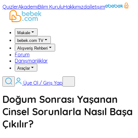
Quizler
Akademi
Bilim Kurulu
Hakkımızda
İletişim
Makale
bebek.com TV
Alışveriş Rehberi
Forum
Danışmanlıklar
Araçlar
Üye Ol / Giriş Yap
Doğum Sonrası Yaşanan
Cinsel Sorunlarla Nasıl Başa
Çıkılır?