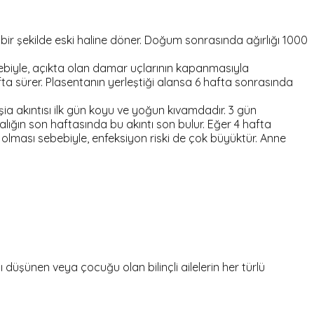
ı bir şekilde eski haline döner. Doğum sonrasında ağırlığı 1000
ebiyle, açıkta olan damar uçlarının kapanmasıyla
a sürer. Plasentanın yerleştiği alansa 6 hafta sonrasında
şia akıntısı ilk gün koyu ve yoğun kıvamdadır. 3 gün
ığın son haftasında bu akıntı son bulur. Eğer 4 hafta
 olması sebebiyle, enfeksiyon riski de çok büyüktür. Anne
şünen veya çocuğu olan bilinçli ailelerin her türlü