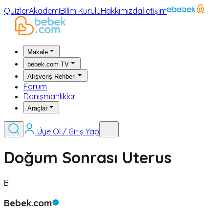
Quizler
Akademi
Bilim Kurulu
Hakkımızda
İletişim
Makale
bebek.com TV
Alışveriş Rehberi
Forum
Danışmanlıklar
Araçlar
Üye Ol / Giriş Yap
Doğum Sonrası Uterus
B
Bebek.com