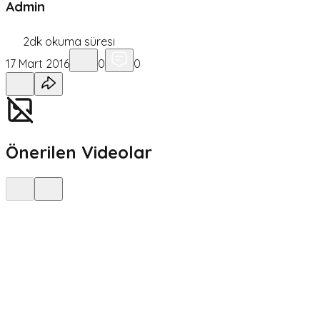
Admin
2
dk okuma süresi
17 Mart 2016
0
0
Önerilen Videolar