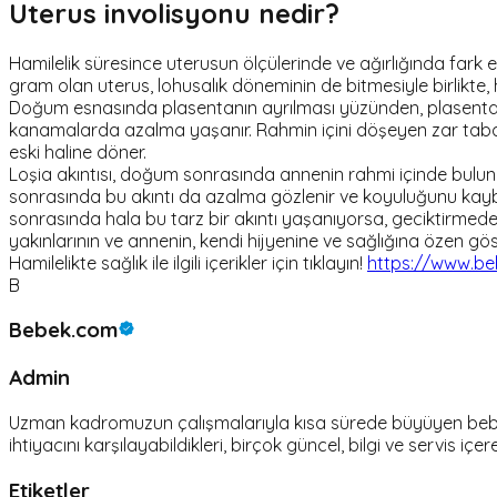
Uterus involisyonu nedir?
Hamilelik süresince uterusun ölçülerinde ve ağırlığında fark e
gram olan uterus, lohusalık döneminin de bitmesiyle birlikte, 
Doğum esnasında plasentanın ayrılması yüzünden, plasentanı
kanamalarda azalma yaşanır. Rahmin içini döşeyen zar tabak
eski haline döner.
Loşia akıntısı, doğum sonrasında annenin rahmi içinde bulunan 
sonrasında bu akıntı da azalma gözlenir ve koyuluğunu kaybe
sonrasında hala bu tarz bir akıntı yaşanıyorsa, geciktirmeden
yakınlarının ve annenin, kendi hijyenine ve sağlığına özen g
Hamilelikte sağlık ile ilgili içerikler için tıklayın!
https://www.beb
B
Bebek.com
Admin
Uzman kadromuzun çalışmalarıyla kısa sürede büyüyen bebek.c
ihtiyacını karşılayabildikleri, birçok güncel, bilgi ve servis içer
Etiketler