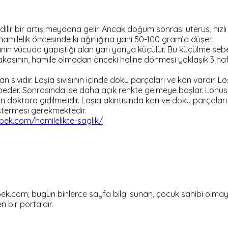
dilir bir artış meydana gelir. Ancak doğum sonrası uterus, hızl
hamilelik öncesinde ki ağırlığına yani 50-100 gram’a düşer.
n vücuda yapıştığı alan yarı yarıya küçülür. Bu küçülme seb
asının, hamile olmadan önceki haline dönmesi yaklaşık 3 haft
sıvıdır. Loşia sıvısının içinde doku parçaları ve kan vardır. Lo
der. Sonrasında ise daha açık renkte gelmeye başlar. Lohusal
 doktora gidilmelidir. Loşia akıntısında kan ve doku parçaları
östermesi gerekmektedir.
ek.com/hamilelikte-saglik/
om; bugün binlerce sayfa bilgi sunan, çocuk sahibi olmayı dü
en bir portaldır.