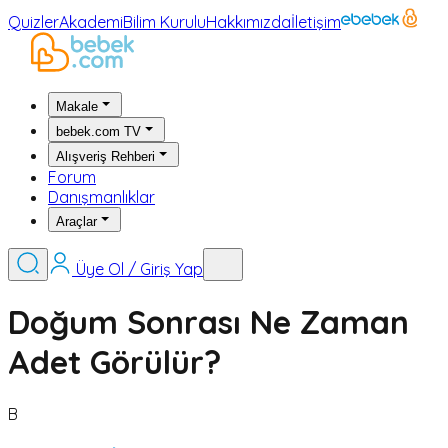
Quizler
Akademi
Bilim Kurulu
Hakkımızda
İletişim
Makale
bebek.com TV
Alışveriş Rehberi
Forum
Danışmanlıklar
Araçlar
Üye Ol / Giriş Yap
Doğum Sonrası Ne Zaman
Adet Görülür?
B