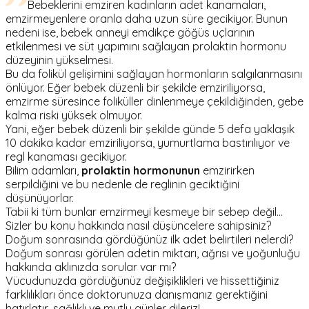
Bebeklerini emziren kadınların adet kanamaları,
emzirmeyenlere oranla daha uzun süre gecikiyor. Bunun
nedeni ise, bebek anneyi emdikçe göğüs uçlarının
etkilenmesi ve süt yapımını sağlayan prolaktin hormonu
düzeyinin yükselmesi.
Bu da folikül gelişimini sağlayan hormonların salgılanmasını
önlüyor. Eğer bebek düzenli bir şekilde emziriliyorsa,
emzirme süresince foliküller dinlenmeye çekildiğinden, gebe
kalma riski yüksek olmuyor.
Yani, eğer bebek düzenli bir şekilde günde 5 defa yaklaşık
10 dakika kadar emziriliyorsa, yumurtlama bastırılıyor ve
regl kanaması gecikiyor.
Bilim adamları,
prolaktin hormonunun
emzirirken
serpildiğini ve bu nedenle de reglinin geciktiğini
düşünüyorlar.
Tabii ki tüm bunlar emzirmeyi kesmeye bir sebep değil...
Sizler bu konu hakkında nasıl düşüncelere sahipsiniz?
Doğum sonrasında gördüğünüz ilk adet belirtileri nelerdi?
Doğum sonrası görülen adetin miktarı, ağrısı ve yoğunluğu
hakkında aklınızda sorular var mı?
Vücudunuzda gördüğünüz değişiklikleri ve hissettiğiniz
farklılıkları önce doktorunuza danışmanız gerektiğini
hatırlatır, sağlıklı ve mutlu günler dileriz!