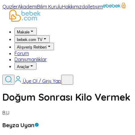
Quizler
Akademi
Bilim Kurulu
Hakkımızda
İletişim
Makale
bebek.com TV
Alışveriş Rehberi
Forum
Danışmanlıklar
Araçlar
Üye Ol / Giriş Yap
Doğum Sonrası Kilo Vermek
B,U
Beyza Uyan