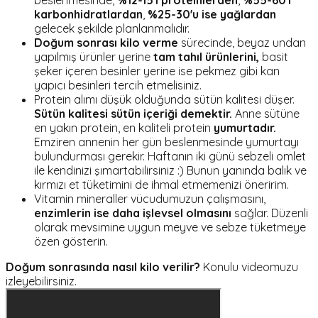
karbonhidratlardan
,
%25-30'u ise yağlardan
gelecek şekilde planlanmalıdır.
Doğum sonrası kilo verme
sürecinde, beyaz undan
yapılmış ürünler yerine
tam tahıl ürünlerini,
basit
şeker içeren besinler yerine ise pekmez gibi kan
yapıcı besinleri tercih etmelisiniz.
Protein alımı düşük olduğunda sütün kalitesi düşer.
Sütün kalitesi sütün içeriği demektir.
Anne sütüne
en yakın protein, en kaliteli protein
yumurtadır.
Emziren annenin her gün beslenmesinde yumurtayı
bulundurması gerekir. Haftanın iki günü sebzeli omlet
ile kendinizi şımartabilirsiniz :) Bunun yanında balık ve
kırmızı et tüketimini de ihmal etmemenizi öneririm.
Vitamin mineraller vücudumuzun çalışmasını,
enzimlerin ise daha işlevsel olmasını
sağlar. Düzenli
olarak mevsimine uygun meyve ve sebze tüketmeye
özen gösterin.
Doğum sonrasında nasıl kilo verilir?
Konulu videomuzu
izleyebilirsiniz.