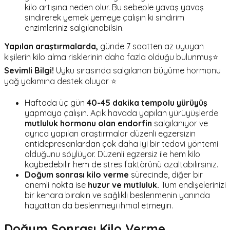
kilo artışına neden olur. Bu sebeple yavaş yavaş
sindirerek yemek yemeye çalışın ki sindirim
enzimleriniz salgılanabilsin.
Yapılan araştırmalarda,
günde 7 saatten az uyuyan
kişilerin kilo alma risklerinin daha fazla olduğu bulunmuş⭐
Sevimli Bilgi!
Uyku sırasında salgılanan büyüme hormonu
yağ yakımına destek oluyor ⭐
Haftada üç gün
40-45 dakika tempolu yürüyüş
yapmaya çalışın. Açık havada yapılan yürüyüşlerde
mutluluk hormonu olan endorfin
salgılanıyor ve
ayrıca yapılan araştırmalar düzenli egzersizin
antidepresanlardan çok daha iyi bir tedavi yöntemi
olduğunu söylüyor. Düzenli egzersiz ile hem kilo
kaybedebilir hem de stres faktörünü azaltabilirsiniz.
Doğum sonrası kilo verme
sürecinde, diğer bir
önemli nokta ise
huzur ve mutluluk.
Tüm endişelerinizi
bir kenara bırakın ve sağlıklı beslenmenin yanında
hayattan da beslenmeyi ihmal etmeyin.
Doğum Sonrası Kilo Verme