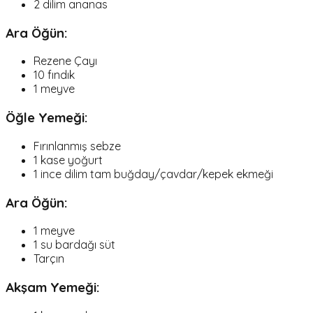
2 dilim ananas
Ara Öğün:
Rezene Çayı
10 fındık
1 meyve
Öğle Yemeği:
Fırınlanmış sebze
1 kase yoğurt
1 ince dilim tam buğday/çavdar/kepek ekmeği
Ara Öğün:
1 meyve
1 su bardağı süt
Tarçın
Akşam Yemeği: