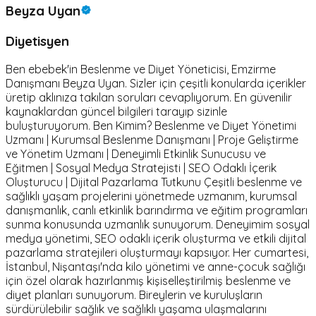
Beyza Uyan
Diyetisyen
Ben ebebek'in Beslenme ve Diyet Yöneticisi, Emzirme
Danışmanı Beyza Uyan. Sizler için çeşitli konularda içerikler
üretip aklınıza takılan soruları cevaplıyorum. En güvenilir
kaynaklardan güncel bilgileri tarayıp sizinle
buluşturuyorum. Ben Kimim? Beslenme ve Diyet Yönetimi
Uzmanı | Kurumsal Beslenme Danışmanı | Proje Geliştirme
ve Yönetim Uzmanı | Deneyimli Etkinlik Sunucusu ve
Eğitmen | Sosyal Medya Stratejisti | SEO Odaklı İçerik
Oluşturucu | Dijital Pazarlama Tutkunu Çeşitli beslenme ve
sağlıklı yaşam projelerini yönetmede uzmanım, kurumsal
danışmanlık, canlı etkinlik barındırma ve eğitim programları
sunma konusunda uzmanlık sunuyorum. Deneyimim sosyal
medya yönetimi, SEO odaklı içerik oluşturma ve etkili dijital
pazarlama stratejileri oluşturmayı kapsıyor. Her cumartesi,
İstanbul, Nişantaşı'nda kilo yönetimi ve anne-çocuk sağlığı
için özel olarak hazırlanmış kişiselleştirilmiş beslenme ve
diyet planları sunuyorum. Bireylerin ve kuruluşların
sürdürülebilir sağlık ve sağlıklı yaşama ulaşmalarını