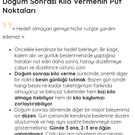
Doğum Sonrası Kilo Vermenin Püf
Noktaları
⭐ Hedefi olmayan gemiye hiçbir rüzgar yardım
edemez ⭐
Öncelikle kendinize bir hedef belirleyin. Bir kağıt,
kalem alın ve günlük beslenmenizde yaptığınız
hataları not edin daha sonra, hatayı düzeltmeye
çalışın ve düzeltince üstünü çizin.
Doğum sonrası kilo verme
sürecinde, önemli diğer
bir nokta
besin günlüğü tutmak
. Bazen gün içinde
hangi besini ne kadar tükettiğimizin farkında
olmuyoruz ve bilinçsiz tüketimler hem
bizi kilo
almaya itebiliyor
hem de
kilo kaybımızı
zorlaştırabiliyor.
Doğum sonrası dönemde diğer bir majör bileşenimiz
ise
düzen.
Gün içerisinde kendinize beslenme düzeni
oluşturmalı ve hep aynı saatte beslenmeye özen
göstermelisiniz.
Günde 3 ana, 2-3 ara öğün
yapmalısınız.
Çoğu kişi ara öğünlerin mucizesinin