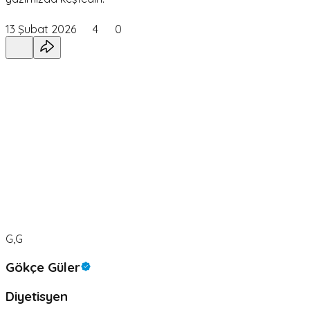
13 Şubat 2026
4
0
G,G
Gökçe Güler
Diyetisyen