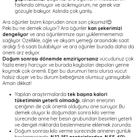
farkında olmuyor ve acıkmıyorum, ne gerek var
gözüyle bakıyor. Aslında çok yanlış.
Ara öğünler bizim köprüden önce son çıkışımız!😊
Peki bu ne demek oluyor? Ara öğünler
kan şekerimizi
dengeliyor
ve ana öğünlerimize aşırı yüklenmememizi
sağlıyor. Özellikle, öğle ve akşam yemeği arasındaki saat
aralığı 5-6 saati bulabiliyor ve ara öğünler burada daha da
önem arz ediyor.
Doğum sonrası dönemde emziriyorsanız
vücudunuz çok
fazla enerji harcıyor ve burada kaybolan depoları yerine
koymak çok önemli. Eğer bu durumun tersi olursa vücut
halsiz düşer ve bu durum bebeğinize olumsuz yansıyabilir.
Aman dikkat!
Yapılan araştırmalarda
tek başına kalori
tüketiminin yeterli olmadığı
, alınan enerjinin
içeriğinin de çok önemli olduğunu öne sürüyor. Bu
demek oluyor ki doğumdan sonra kilo verme
sürecinde anne her besin grubundan besinleri yeterli
ve dengeli miktarda beslenmesine eklemek zorunda.
Doğum sonrası kilo verme sürecinde annenin günlük
beslenmesinde,
%12-15'i proteinlerden
,
%55-60'ı