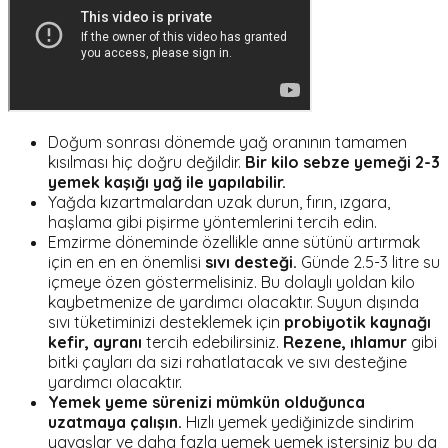
Doğum sonrası dönemde yağ oranının tamamen
kısılması hiç doğru değildir.
Bir kilo sebze yemeği 2-3
yemek kaşığı yağ ile yapılabilir.
Yağda kızartmalardan uzak durun, fırın, ızgara,
haşlama gibi pişirme yöntemlerini tercih edin.
Emzirme döneminde özellikle anne sütünü artırmak
için en en en önemlisi
sıvı desteği.
Günde 2.5-3 litre su
içmeye özen göstermelisiniz. Bu dolaylı yoldan kilo
kaybetmenize de yardımcı olacaktır. Suyun dışında
sıvı tüketiminizi desteklemek için
probiyotik kaynağı
kefir, ayranı
tercih edebilirsiniz.
Rezene, ıhlamur
gibi
bitki çayları da sizi rahatlatacak ve sıvı desteğine
yardımcı olacaktır.
Yemek yeme sürenizi mümkün olduğunca
uzatmaya çalışın.
Hızlı yemek yediğinizde sindirim
yavaşlar ve daha fazla yemek yemek istersiniz bu da