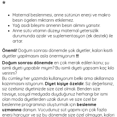
⭐
Maternal beslenmesi, anne sütünün enerji ve makro
besin ögeleri miktarını etkilemez.
Yağ asidi bileşimi annenin besin alımını yansıtır.
Anne sütü vitamin düzeyi maternal yetersizlik
durumunda azalır ve suplementasyon (ek destek) ile
artar.
Önemli!
Doğum sonrası dönemde şok diyetler, kalori kısıtlı
diyetler yapılmasını asla önermiyorum ❗❗
Doğum sonrası dönemde
en çok merak edilen konu; şu
isimli diyeti yapabilir miyim? Bu isimli diyeti yapsam kaç kilo
veririm?
Bu cümleyi her yazımda kullanıyorum belki ama akıllarınıza
kazınmasını istiyorum.
Diyet kişiye özeldir.
Siz değerlisiniz,
siz özelsiniz diyetinizde size özel olmalı. Benden size
tavsiye, sosyal medyada duyduğunuz herhangi bir ismi
olan moda diyetlerden uzak durun ve size özel bir
beslenme programınızı oluşturmak için
beslenme
uzmanına
danışın. Vücudunuz süt yapımı için çok fazla
enerji harcıyor ve siz bu dönemde size özel olmayan, kalori