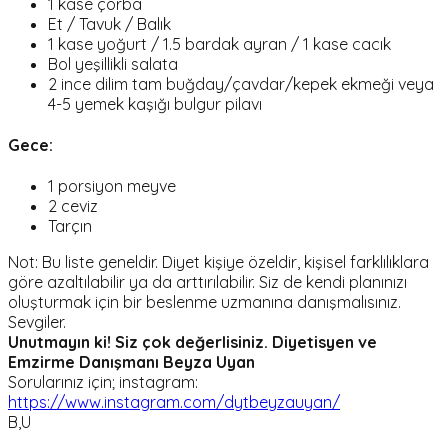
1 kase çorba
Et / Tavuk / Balık
1 kase yoğurt / 1.5 bardak ayran / 1 kase cacık
Bol yeşillikli salata
2 ince dilim tam buğday/çavdar/kepek ekmeği veya
4-5 yemek kaşığı bulgur pilavı
Gece:
1 porsiyon meyve
2 ceviz
Tarçın
Not: Bu liste geneldir. Diyet kişiye özeldir, kişisel farklılıklara
göre azaltılabilir ya da arttırılabilir. Siz de kendi planınızı
oluşturmak için bir beslenme uzmanına danışmalısınız.
Sevgiler.
Unutmayın ki! Siz çok değerlisiniz.
Diyetisyen ve
Emzirme Danışmanı Beyza Uyan
Sorularınız için; instagram:
https://www.instagram.com/dytbeyzauyan/
B,U