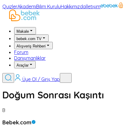
Quizler
Akademi
Bilim Kurulu
Hakkımızda
İletişim
Makale
bebek.com TV
Alışveriş Rehberi
Forum
Danışmanlıklar
Araçlar
Üye Ol / Giriş Yap
Doğum Sonrası Kaşıntı
B
Bebek.com