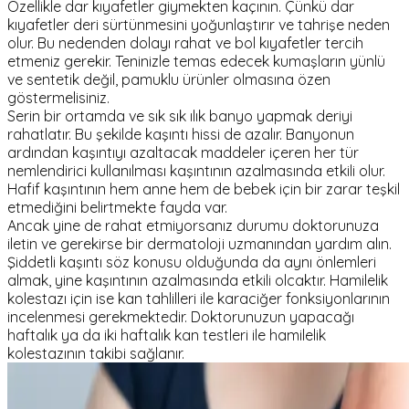
Özellikle dar kıyafetler giymekten kaçının. Çünkü dar
kıyafetler deri sürtünmesini yoğunlaştırır ve tahrişe neden
olur. Bu nedenden dolayı rahat ve bol kıyafetler tercih
etmeniz gerekir. Teninizle temas edecek kumaşların yünlü
ve sentetik değil, pamuklu ürünler olmasına özen
göstermelisiniz.
Serin bir ortamda ve sık sık ılık banyo yapmak deriyi
rahatlatır. Bu şekilde kaşıntı hissi de azalır. Banyonun
ardından kaşıntıyı azaltacak maddeler içeren her tür
nemlendirici kullanılması kaşıntının azalmasında etkili olur.
Hafif kaşıntının hem anne hem de bebek için bir zarar teşkil
etmediğini belirtmekte fayda var.
Ancak yine de rahat etmiyorsanız durumu doktorunuza
iletin ve gerekirse bir dermatoloji uzmanından yardım alın.
Şiddetli kaşıntı söz konusu olduğunda da aynı önlemleri
almak, yine kaşıntının azalmasında etkili olcaktır. Hamilelik
kolestazı için ise kan tahlilleri ile karaciğer fonksiyonlarının
incelenmesi gerekmektedir. Doktorunuzun yapacağı
haftalık ya da iki haftalık kan testleri ile hamilelik
kolestazının takibi sağlanır.