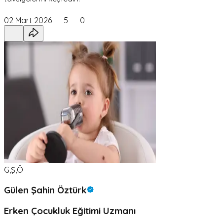
02 Mart 2026
5
0
G,Ş,Ö
Gülen Şahin Öztürk
Erken Çocukluk Eğitimi Uzmanı