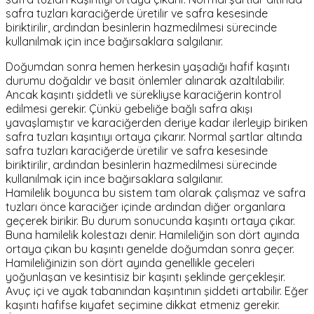
safra tuzları karaciğerde üretilir ve safra kesesinde
biriktirilir, ardından besinlerin hazmedilmesi sürecinde
kullanılmak için ince bağırsaklara salgılanır.
Doğumdan sonra hemen herkesin yaşadığı hafif kaşıntı
durumu doğaldır ve basit önlemler alınarak azaltılabilir.
Ancak kaşıntı şiddetli ve sürekliyse karaciğerin kontrol
edilmesi gerekir. Çünkü gebeliğe bağlı safra akışı
yavaşlamıştır ve karaciğerden deriye kadar ilerleyip biriken
safra tuzları kaşıntıyı ortaya çıkarır. Normal şartlar altında
safra tuzları karaciğerde üretilir ve safra kesesinde
biriktirilir, ardından besinlerin hazmedilmesi sürecinde
kullanılmak için ince bağırsaklara salgılanır.
Hamilelik boyunca bu sistem tam olarak çalışmaz ve safra
tuzları önce karaciğer içinde ardından diğer organlara
geçerek birikir. Bu durum sonucunda kaşıntı ortaya çıkar.
Buna hamilelik kolestazı denir. Hamileliğin son dört ayında
ortaya çıkan bu kaşıntı genelde doğumdan sonra geçer.
Hamileliğinizin son dört ayında genellikle geceleri
yoğunlaşan ve kesintisiz bir kaşıntı şeklinde gerçekleşir.
Avuç içi ve ayak tabanından kaşıntının şiddeti artabilir. Eğer
kaşıntı hafifse kıyafet seçimine dikkat etmeniz gerekir.