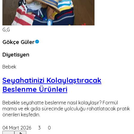
G,G
Gökçe Güler
Diyetisyen
Bebek
Seyahatinizi Kolaylaştıracak
Beslenme Ürünleri
Bebekle seyahatte beslenme nasıl kolaylaşır? Formül
mama ve ek gıda sürecinde yolculuğu rahatlatacak pratik
önerileri keşfedin.
04 Mart 2026
3
0