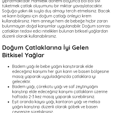
yıpratmaktadır. Hamilelik dönemi boyunca bol bol sıvı
tüketmek çatlak oluşumunu bir miktar yavaşlatacaktır.
Soğuğa yakın ılık suyla duş almayı tercih etmelisiniz. Bacak
ve karın bölgesi için doğum çatlağı önleyici krem
kullanabilirsiniz. Hem anneye hem de bebeğe hiçbir zararı
bulunmayan doğal karışımlar uygulanabilir. Doğum sonrası
çatlakları tedavi edici nitelikleri bulunan bitkisel yağlardan
düzenli olarak kullanabilirsiniz.
Doğum Çatlaklarına İyi Gelen
Bitkisel Yağlar
Badem yağı ile bebe yağını karıştırarak elde
edeceğiniz karışımı her gün karın ve basen bölgesine
masaj yaparak uyguladığınızda çatlaklara iyi
gelecektir.
Badem yağı, çörekotu yağı ve saf zeytinyağını
karıştırıp elde edeceğiniz karışımı çatlakların üzerine
haftada 2-3 kez masaj yaparak sürebilirsiniz.
Eşit oranda kayısı yağı, kantaron yağı ve melisa
yağını karıştırıp düzenli olarak göbek ve basen
çevrenize sürebilirsiniz.