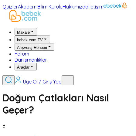
Quizler
Akademi
Bilim Kurulu
Hakkımızda
İletişim
Makale
bebek.com TV
Alışveriş Rehberi
Forum
Danışmanlıklar
Araçlar
Üye Ol / Giriş Yap
Doğum Çatlakları Nasıl
Geçer?
B