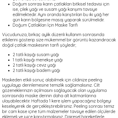
Doğum sonrası karın çatlakları bitkisel tedavisi için
ise, çilek yağı ve susam yağı karışımı tavsiye
edilmektedir. Aynı oranda karıştırılan bu iki yağ her
gün karın bölgesine masaj yaparak sürülmelidir.
Doğum Çatlakları İçin Maske Tarifi
Vücudunuza, birkaç aylık düzenli kullanım sonrasında
etkilerini gösterip size mükemmel bir görüntü kazandıracak
doğal çatlak maskesinin tarifi şöyledir;
2 tatlı kaşığı susam yağı
1 tatlı kaşığı menekşe yağı
2 tatlı kaşığı ceviz yağı
2 tatlı kaşığı badem yağı
Maskeden etkili sonuç alabilmek için cildinize peeling
uygulayıp derinlemesine temizlik sağlamalısınız. Cilt
gözeneklerinizin açılmasını sağlayacak olan uygulama
sonrasında maske derinin daha alt katmanlarına
ulaşabilecektir. Haftada 1 kere işlem yapacağınız bölgeyi
keseleyerek de gerçekleştirebilirsiniz. Peeling sonrası temiz
bir cam kase içine tüm malzemeler tavsiye edilen ölçülerde
eklemeli ve iyice karıştırmalısınız. Dairesel hareketlerle