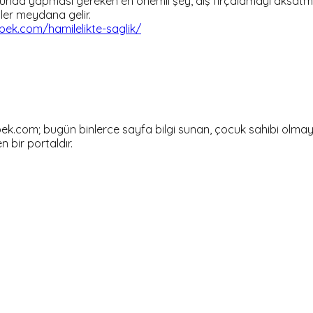
unda yapması gereken en önemli şey, diş fırçalamayı aksatmama
kiler meydana gelir.
ek.com/hamilelikte-saglik/
om; bugün binlerce sayfa bilgi sunan, çocuk sahibi olmayı dü
en bir portaldır.