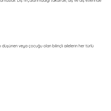
sıdır. Diş fırçalanmadığı takdirde, diş ve diş etlerinde
şünen veya çocuğu olan bilinçli ailelerin her türlü