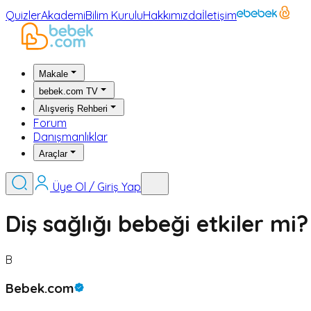
Quizler
Akademi
Bilim Kurulu
Hakkımızda
İletişim
Makale
bebek.com TV
Alışveriş Rehberi
Forum
Danışmanlıklar
Araçlar
Üye Ol / Giriş Yap
Diş sağlığı bebeği etkiler mi?
B
Bebek.com