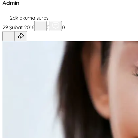
Admin
2
dk okuma süresi
29 Şubat 2016
0
0