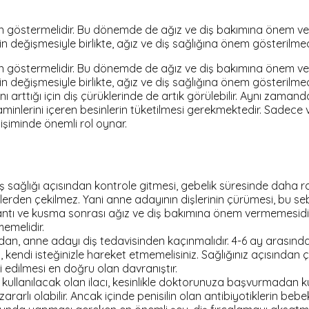
 göstermelidir. Bu dönemde de ağız ve diş bakımına önem verd
eğişmesiyle birlikte, ağız ve diş sağlığına önem gösterilmedi
 göstermelidir. Bu dönemde de ağız ve diş bakımına önem verd
eğişmesiyle birlikte, ağız ve diş sağlığına önem gösterilmedi
arttığı için diş çürüklerinde de artık görülebilir. Aynı zamanda d
vitaminlerini içeren besinlerin tüketilmesi gerekmektedir. Sadec
işiminde önemli rol oynar.
sağlığı açısından kontrole gitmesi, gebelik süresinde daha rah
işlerden çekilmez. Yani anne adayının dişlerinin çürümesi, bu 
lantı ve kusma sonrası ağız ve diş bakımına önem vermemesidir
emelidir.
sından, anne adayı diş tedavisinden kaçınmalıdır. 4-6 ay arasın
ndi isteğinizle hareket etmemelisiniz. Sağlığınız açısından
 edilmesi en doğru olan davranıştır.
ullanılacak olan ilacı, kesinlikle doktorunuza başvurmadan kull
zararlı olabilir. Ancak içinde penisilin olan antibiyotiklerin beb