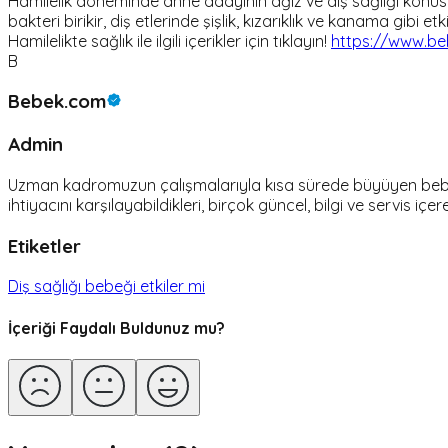
Hamilelik döneminde anne adayının ağız ve diş sağlığı konus
bakteri birikir, diş etlerinde şişlik, kızarıklık ve kanama gibi et
Hamilelikte sağlık ile ilgili içerikler için tıklayın!
https://www.beb
B
Bebek.com
Admin
Uzman kadromuzun çalışmalarıyla kısa sürede büyüyen bebek.c
ihtiyacını karşılayabildikleri, birçok güncel, bilgi ve servis içer
Etiketler
Diş sağlığı bebeği etkiler mi
İçeriği Faydalı Buldunuz mu?