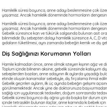
Hamilelik süresi boyunca, anne adayı beslenmesine çok özen
yaşamaz. Ancak hamilelik döneminde hormonların dengesinin d
Hamilelik süresi boyunca, anne adayı beslenmesine çok özen
yaşamaz. Ancak hamilelik döneminde hormonların dengesinin d
Gebelik süresince kan ve tükürük salgısında bulunan asit oranı 
bilinmelidir. Bu sebepten dolayı hamilelik süresince A, C, D 
gıdaların tüketilmesi, aynı zamanda bebeğin kemik ve diş gel
Diş Sağlığınızı Korumanın Yolları
Hamile kalmadan önce, anne olmak isteyen kişinin ağız ve diş 
Toplum içinde bilinenin aksine, gebelik süresinde kalsiyum d
sebeplerden bazıları, anne adayının ilk aylarda yaşadığı bu
etinde oluşan kanamalar sebebiyle, diş fırçalama ihmal edilm
Gebelik geçirilen ayların, ilk üç ayında bebeğin gelişimi açı
görülmemektedir. Ancak yine de doktorunuza başvurmadan, ke
sağlığı için uygulanacak tedavileri, doğum sonrasında tedavi
Gebelik süresi boyunca diş ağrısı ya da başka bir durum için k
içinde tetrasiklin bulunan ilaçlar, anne karnında ki bebek için 