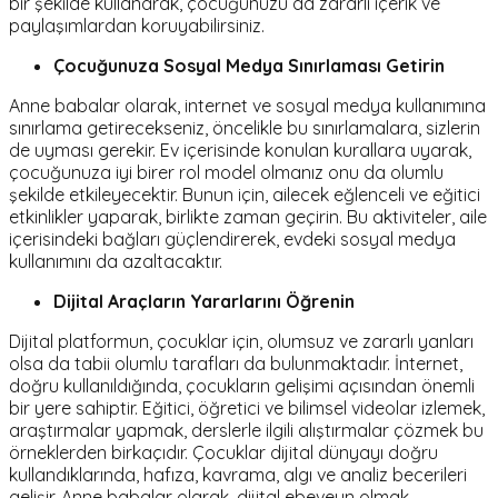
bir şekilde kullanarak, çocuğunuzu da zararlı içerik ve
paylaşımlardan koruyabilirsiniz.
Çocuğunuza Sosyal Medya Sınırlaması Getirin
Anne babalar olarak, internet ve sosyal medya kullanımına
sınırlama getirecekseniz, öncelikle bu sınırlamalara, sizlerin
de uyması gerekir. Ev içerisinde konulan kurallara uyarak,
çocuğunuza iyi birer rol model olmanız onu da olumlu
şekilde etkileyecektir. Bunun için, ailecek eğlenceli ve eğitici
etkinlikler yaparak, birlikte zaman geçirin. Bu aktiviteler, aile
içerisindeki bağları güçlendirerek, evdeki sosyal medya
kullanımını da azaltacaktır.
Dijital Araçların Yararlarını Öğrenin
Dijital platformun, çocuklar için, olumsuz ve zararlı yanları
olsa da tabii olumlu tarafları da bulunmaktadır. İnternet,
doğru kullanıldığında, çocukların gelişimi açısından önemli
bir yere sahiptir. Eğitici, öğretici ve bilimsel videolar izlemek,
araştırmalar yapmak, derslerle ilgili alıştırmalar çözmek bu
örneklerden birkaçıdır. Çocuklar dijital dünyayı doğru
kullandıklarında, hafıza, kavrama, algı ve analiz becerileri
gelişir. Anne babalar olarak, dijital ebeveyn olmak