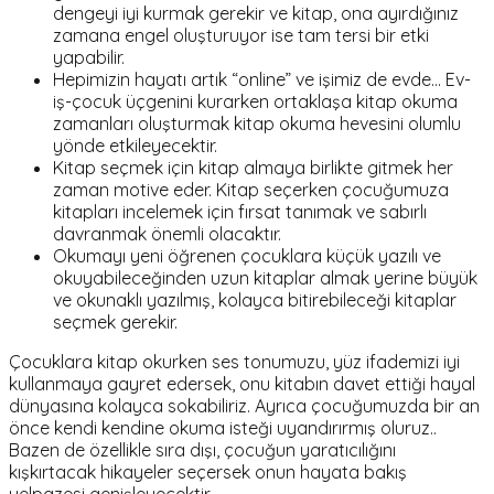
dengeyi iyi kurmak gerekir ve kitap, ona ayırdığınız
zamana engel oluşturuyor ise tam tersi bir etki
yapabilir.
Hepimizin hayatı artık “online” ve işimiz de evde… Ev-
iş-çocuk üçgenini kurarken ortaklaşa kitap okuma
zamanları oluşturmak kitap okuma hevesini olumlu
yönde etkileyecektir.
Kitap seçmek için kitap almaya birlikte gitmek her
zaman motive eder. Kitap seçerken çocuğumuza
kitapları incelemek için fırsat tanımak ve sabırlı
davranmak önemli olacaktır.
Okumayı yeni öğrenen çocuklara küçük yazılı ve
okuyabileceğinden uzun kitaplar almak yerine büyük
ve okunaklı yazılmış, kolayca bitirebileceği kitaplar
seçmek gerekir.
Çocuklara kitap okurken ses tonumuzu, yüz ifademizi iyi
kullanmaya gayret edersek, onu kitabın davet ettiği hayal
dünyasına kolayca sokabiliriz. Ayrıca çocuğumuzda bir an
önce kendi kendine okuma isteği uyandırırmış oluruz..
Bazen de özellikle sıra dışı, çocuğun yaratıcılığını
kışkırtacak hikayeler seçersek onun hayata bakış
yelpazesi genişleyecektir.