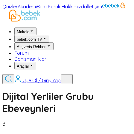
Quizler
Akademi
Bilim Kurulu
Hakkımızda
İletişim
Makale
bebek.com TV
Alışveriş Rehberi
Forum
Danışmanlıklar
Araçlar
Üye Ol / Giriş Yap
Dijital Yerliler Grubu
Ebeveynleri
B