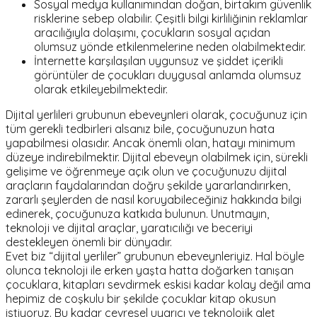
Sosyal medya kullanımından doğan, birtakım güvenlik
risklerine sebep olabilir. Çeşitli bilgi kirliliğinin reklamlar
aracılığıyla dolaşımı, çocukların sosyal açıdan
olumsuz yönde etkilenmelerine neden olabilmektedir.
İnternette karşılaşılan uygunsuz ve şiddet içerikli
görüntüler de çocukları duygusal anlamda olumsuz
olarak etkileyebilmektedir.
Dijital yerlileri grubunun ebeveynleri olarak, çocuğunuz için
tüm gerekli tedbirleri alsanız bile, çocuğunuzun hata
yapabilmesi olasıdır. Ancak önemli olan, hatayı minimum
düzeye indirebilmektir. Dijital ebeveyn olabilmek için, sürekli
gelişime ve öğrenmeye açık olun ve çocuğunuzu dijital
araçların faydalarından doğru şekilde yararlandırırken,
zararlı şeylerden de nasıl koruyabileceğiniz hakkında bilgi
edinerek, çocuğunuza katkıda bulunun. Unutmayın,
teknoloji ve dijital araçlar, yaratıcılığı ve beceriyi
destekleyen önemli bir dünyadır.
Evet biz “dijital yerliler” grubunun ebeveynleriyiz. Hal böyle
olunca teknoloji ile erken yaşta hatta doğarken tanışan
çocuklara, kitapları sevdirmek eskisi kadar kolay değil ama
hepimiz de coşkulu bir şekilde çocuklar kitap okusun
istiyoruz. Bu kadar çevresel uyarıcı ve teknolojik alet