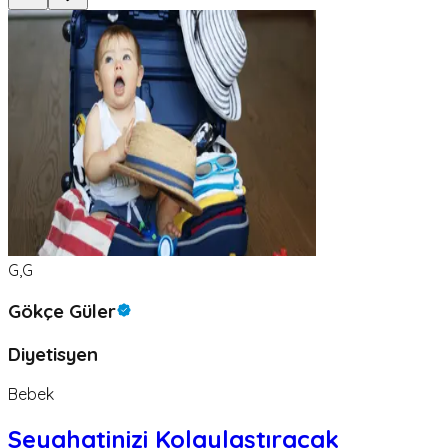
G,G
Gökçe Güler
Diyetisyen
Bebek
Seyahatinizi Kolaylaştıracak