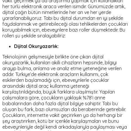
vakit geçirmek ya da araştırma yapmak için kullandıkları
her türlü elektronik araca verilen isimdir. Günümüzde artık,
dijital çağın bütün nimetlerinde her an ve her yerde
yararlanabiliyoruz. Tabi bu dijital durumdan en iyi şekilde
faydalanmak ve getirebileceği olası tehlikelerden çocukları
koruyabilmek için, ebeveynlere bazı roller düşmektedir. Bu
rolleri şu şekilde sıralayabiliriz:
Dijital Okuryazarlık:
Teknolojinin gelişmesiyle birlikte öne çıkan dijital
okuryazarlık, kullanılan akıllı cihazların hepsinde, bilgiyi
arayıp bulma, anlama ve analiz etme yeteneğine verilen
addır. Türkiye’de elektronik araçların kullanımı, çok
eskilerden başlamadığı için, ebeveynlerle çocuklar
arasındaki dijital araç kullanma yeteneği
karşılaştırıldığında, büyük farklara ulaşılmıştır. Yapılan
çalışmalara göre, çocukların yaklaşık %78’i anne
babalarından daha fazla dijital bilgiye sahiptir. Tabi bu
oluşan bu fark, bazı olumsuzları da beraberinde getirebilir.
Çocukların, internette vakit geçirirken ya da herhangi bir
şey araştırırken, kötü bir içerikle karşılaşmaları ve bunu
ebeveynleriyle değil kendi arkadaşlarıyla paylaşması veya