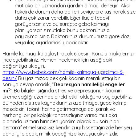
mutlaka bir uzmandan yardım almayı deneyin. Aksi
takdirde durum daha da ileri seviyelere taşınarak size
daha çok zarar verebilir. Eğer ilaçla tedavi
görüyorsanız ve bu süreçte gebe kalmayı
planlıyorsanız mutlaka bunu doktorunuzla
paylaşmalısınız. Doktorunuz durumunuza göre doz
veya ilaç ayarlaması yapacaktır.
Hamile kalmayı kolaylaştıracak 6 besin! Konulu makalemizi
inceleyebilirsiniz. Hemen incelemek için aşağıdaki
bağlantıya tıklayın.
https://www.bebek.com/hamile-kalmaya-yardimci-6-
besin/
Bu yazımızda pek çok kadının merak ettiği bir
soruya cevap aradık; “
Depresyon hamileliği engeller
mi
?”. Bu bilgiler ışığında stres ve depresyonun kadının
üreme sağlığı üzerinde direkt etkili olduğunu söyleyebiliriz.
Bu nedenle stres kaynaklarınızı azaltmaya, gebe kalma
meselesini takıntı haline getirmemeye çalışarak ve
herhangi bir psikolojik rahatsızlığınız varsa mutlaka
alanında uzman birinden yardım alarak bu sorunları
bertaraf etmelisiniz. Siz kendinizi iyi hissettiğinizde her şey
daha iyi olacak, minik bebeğinize kavuşacaksınızdır.