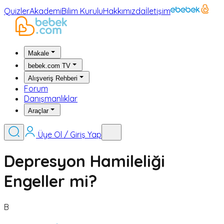
Quizler
Akademi
Bilim Kurulu
Hakkımızda
İletişim
Makale
bebek.com TV
Alışveriş Rehberi
Forum
Danışmanlıklar
Araçlar
Üye Ol / Giriş Yap
Depresyon Hamileliği
Engeller mi?
B