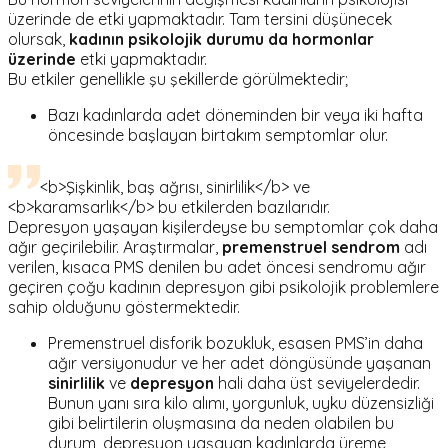
üzerinde de etki yapmaktadır. Tam tersini düşünecek
olursak,
kadının psikolojik durumu da hormonlar
üzerinde
etki yapmaktadır.
Bu etkiler genellikle şu şekillerde görülmektedir;
Bazı kadınlarda adet döneminden bir veya iki hafta
öncesinde başlayan birtakım semptomlar olur.
<b>Şişkinlik, baş ağrısı, sinirlilik</b> ve
<b>karamsarlık</b> bu etkilerden bazılarıdır.
Depresyon yaşayan kişilerdeyse bu semptomlar çok daha
ağır geçirilebilir. Araştırmalar,
premenstruel sendrom
adı
verilen, kısaca PMS denilen bu adet öncesi sendromu ağır
geçiren çoğu kadının depresyon gibi psikolojik problemlere
sahip olduğunu göstermektedir.
Premenstruel disforik bozukluk, esasen PMS’in daha
ağır versiyonudur ve her adet döngüsünde yaşanan
sinirlilik
ve
depresyon
hali daha üst seviyelerdedir.
Bunun yanı sıra kilo alımı, yorgunluk, uyku düzensizliği
gibi belirtilerin oluşmasına da neden olabilen bu
durum, depresyon yaşayan kadınlarda üreme