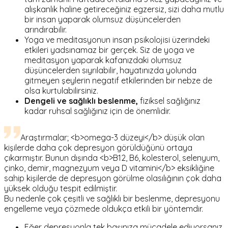
alışkanlık haline getireceğiniz egzersiz, sizi daha mutlu
bir insan yaparak olumsuz düşüncelerden
arındırabilir.
Yoga ve meditasyonun insan psikolojisi üzerindeki
etkileri yadsınamaz bir gerçek. Siz de yoga ve
meditasyon yaparak kafanızdaki olumsuz
düşüncelerden sıyrılabilir, hayatınızda yolunda
gitmeyen şeylerin negatif etkilerinden bir nebze de
olsa kurtulabilirsiniz.
Dengeli ve sağlıklı beslenme,
fiziksel sağlığınız
kadar ruhsal sağlığınız için de önemlidir.
Araştırmalar; <b>omega-3 düzeyi</b> düşük olan
kişilerde daha çok depresyon görüldüğünü ortaya
çıkarmıştır. Bunun dışında <b>B12, B6, kolesterol, selenyum,
çinko, demir, magnezyum veya D vitamini</b> eksikliğine
sahip kişilerde de depresyon görülme olasılığının çok daha
yüksek olduğu tespit edilmiştir.
Bu nedenle çok çeşitli ve sağlıklı bir beslenme, depresyonu
engelleme veya çözmede oldukça etkili bir yöntemdir.
Eğer depresyonla tek başınıza mücadele ediyorsanız