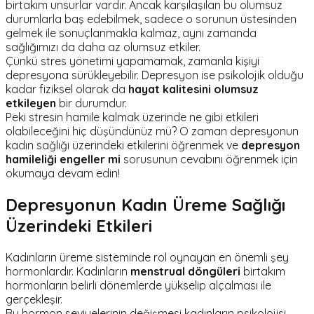
birtakım unsurlar vardır. Ancak karşılaşılan bu olumsuz
durumlarla baş edebilmek, sadece o sorunun üstesinden
gelmek ile sonuçlanmakla kalmaz, aynı zamanda
sağlığımızı da daha az olumsuz etkiler.
Çünkü stres yönetimi yapamamak, zamanla kişiyi
depresyona sürükleyebilir. Depresyon ise psikolojik olduğu
kadar fiziksel olarak da
hayat kalitesini olumsuz
etkileyen
bir durumdur.
Peki stresin hamile kalmak üzerinde ne gibi etkileri
olabileceğini hiç düşündünüz mü? O zaman depresyonun
kadın sağlığı üzerindeki etkilerini öğrenmek ve
depresyon
hamileliği engeller mi
sorusunun cevabını öğrenmek için
okumaya devam edin!
Depresyonun Kadın Üreme Sağlığı
Üzerindeki Etkileri
Kadınların üreme sisteminde rol oynayan en önemli şey
hormonlardır. Kadınların
menstrual döngüleri
birtakım
hormonların belirli dönemlerde yükselip alçalması ile
gerçekleşir.
Bu hormon seviyelerinin değişmesi kadınların psikolojisi