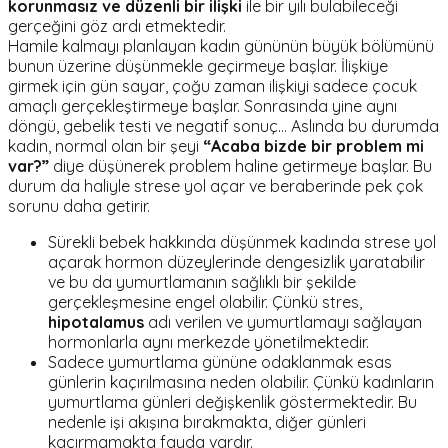
korunmasız ve düzenli bir ilişki
ile bir yılı bulabileceği
gerçeğini göz ardı etmektedir.
Hamile kalmayı planlayan kadın gününün büyük bölümünü
bunun üzerine düşünmekle geçirmeye başlar. İlişkiye
girmek için gün sayar, çoğu zaman ilişkiyi sadece çocuk
amaçlı gerçekleştirmeye başlar. Sonrasında yine aynı
döngü, gebelik testi ve negatif sonuç… Aslında bu durumda
kadın, normal olan bir şeyi
“Acaba bizde bir problem mi
var?”
diye düşünerek problem haline getirmeye başlar. Bu
durum da haliyle strese yol açar ve beraberinde pek çok
sorunu daha getirir.
Sürekli bebek hakkında düşünmek kadında strese yol
açarak hormon düzeylerinde dengesizlik yaratabilir
ve bu da yumurtlamanın sağlıklı bir şekilde
gerçekleşmesine engel olabilir. Çünkü stres,
hipotalamus
adı verilen ve yumurtlamayı sağlayan
hormonlarla aynı merkezde yönetilmektedir.
Sadece yumurtlama gününe odaklanmak esas
günlerin kaçırılmasına neden olabilir. Çünkü kadınların
yumurtlama günleri değişkenlik göstermektedir. Bu
nedenle işi akışına bırakmakta, diğer günleri
kaçırmamakta fayda vardır.