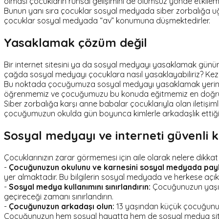
olması çocukların ruhsal gelişimini de olumsuz yönde etkilem
Bunun yanı sıra çocuklar sosyal medyada siber zorbalığa uğra
çocuklar sosyal medyada “av” konumuna düşmektedirler.
Yasaklamak çözüm değil
Bir internet sitesini ya da sosyal medyayı yasaklamak günüm
çağda sosyal medyayı çocuklara nasıl yasaklayabiliriz? Kez
Bu noktada çocuğumuza sosyal medyayı yasaklamak yerine onu 
öğrenmemiz ve çocuğumuzu bu konuda eğitmemiz en doğru 
Siber zorbalığa karşı anne babalar çocuklarıyla olan iletişiml
çocuğumuzun okulda gün boyunca kimlerle arkadaşlık ettiğini
Sosyal medyayı ve interneti güvenli k
Çocuklarınızın zarar görmemesi için aile olarak nelere dikka
-
Çocuğunuzun okulunu ve karnesini sosyal medyada pay
yer almaktadır. Bu bilgilerin sosyal medyada ve herkese açık
-
Sosyal medya kullanımını sınırlandırın:
Çocuğunuzun yaşına
geçireceği zamanı sınırlandırın.
-
Çocuğunuzun arkadaşı olun:
13 yaşından küçük çocuğunuzun
Çocuğunuzun hem sosyal hayatta hem de sosyal medya sitele