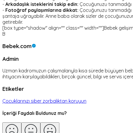
-
Arkadaşlık isteklerini takip edin:
Çocuğunuzu tanımadığı ins
-
Fotoğraf paylaşımlarına dikkat:
Çocuğunuzu tanımadığı i
şantaja uğrayabilir. Anne baba olarak sizler de çocuğunuzun 
getirebilir.
[box type="shadow" align="" class="" width=""]Bebek gelişimi ile 
B
Bebek.com
Admin
Uzman kadromuzun çalışmalarıyla kısa sürede büyüyen bebek.c
ihtiyacını karşılayabildikleri, birçok güncel, bilgi ve servis içer
Etiketler
Çocuklarınızı siber zorbalıktan koruyun
İçeriği Faydalı Buldunuz mu?