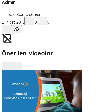
Admin
3
dk okuma süresi
21 Mart 2016
0
0
Önerilen Videolar