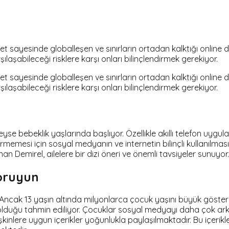
net sayesinde globalleşen ve sınırların ortadan kalktığı online
aşabileceği risklere karşı onları bilinçlendirmek gerekiyor.
net sayesinde globalleşen ve sınırların ortadan kalktığı online
aşabileceği risklere karşı onları bilinçlendirmek gerekiyor.
eyse bebeklik yaşlarında başlıyor. Özellikle akıllı telefon uyg
rmemesi için sosyal medyanın ve internetin bilinçli kullanılmas
n Demirel, ailelere bir dizi öneri ve önemli tavsiyeler sunuyor.
oruyun
. Ancak 13 yaşın altında milyonlarca çocuk yaşını büyük göste
olduğu tahmin ediliyor. Çocuklar sosyal medyayı daha çok ark
lere uygun içerikler yoğunlukla paylaşılmaktadır. Bu içerikler