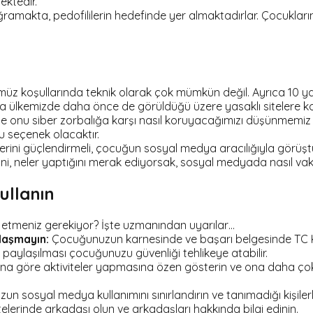
ektedir.
makta, pedofililerin hedefinde yer almaktadırlar. Çocuklarının
üz koşullarında teknik olarak çok mümkün değil. Ayrıca 10 yaş
a ülkemizde daha önce de görüldüğü üzere yasaklı sitelere kol
siber zorbalığa karşı nasıl koruyacağımızı düşünmemiz gerekir
seçenek olacaktır.
erini güçlendirmeli, çocuğun sosyal medya aracılığıyla görüştüğ
, neler yaptığını merak ediyorsak, sosyal medyada nasıl vakit 
ullanın
t etmeniz gerekiyor? İşte uzmanından uyarılar…
laşmayın:
Çocuğunuzun karnesinde ve başarı belgesinde TC Kiml
 paylaşılması çocuğunuzu güvenliği tehlikeye atabilir.
 göre aktiviteler yapmasına özen gösterin ve ona daha çok
 sosyal medya kullanımını sınırlandırın ve tanımadığı kişilerl
rinde arkadaşı olun ve arkadaşları hakkında bilgi edinin.