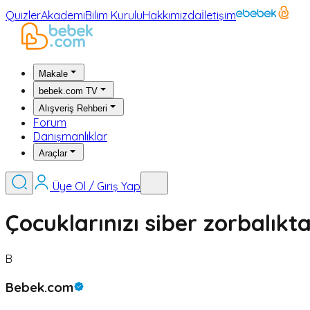
Quizler
Akademi
Bilim Kurulu
Hakkımızda
İletişim
Makale
bebek.com TV
Alışveriş Rehberi
Forum
Danışmanlıklar
Araçlar
Üye Ol / Giriş Yap
Çocuklarınızı siber zorbalıkt
B
Bebek.com