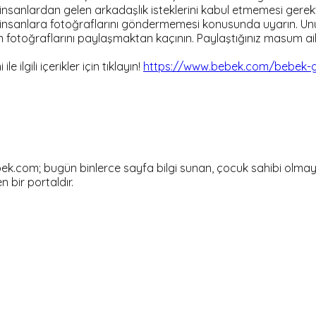
anlardan gelen arkadaşlık isteklerini kabul etmemesi gerektiğ
nsanlara fotoğraflarını göndermemesi konusunda uyarın. Unu
fotoğraflarını paylaşmaktan kaçının. Paylaştığınız masum aile 
ilgili içerikler için tıklayın!
https://www.bebek.com/bebek-ge
om; bugün binlerce sayfa bilgi sunan, çocuk sahibi olmayı dü
en bir portaldır.