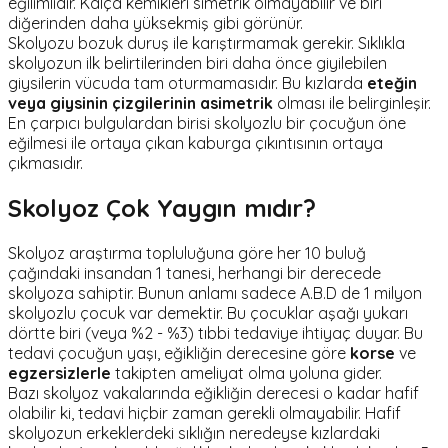
eğilimlidir. Kalça kemikleri simetrik olmayabilir ve biri
diğerinden daha yüksekmiş gibi görünür.
Skolyozu bozuk duruş ile karıştırmamak gerekir. Sıklıkla
skolyozun ilk belirtilerinden biri daha önce giyilebilen
giysilerin vücuda tam oturmamasıdır. Bu kızlarda
eteğin
veya giysinin çizgilerinin asimetrik
olması ile belirginleşir.
En çarpıcı bulgulardan birisi skolyozlu bir çocuğun öne
eğilmesi ile ortaya çıkan kaburga çıkıntısının ortaya
çıkmasıdır.
Skolyoz Çok Yaygın mıdır?
Skolyoz araştırma topluluğuna göre her 10 buluğ
çağındaki insandan 1 tanesi, herhangi bir derecede
skolyoza sahiptir. Bunun anlamı sadece A.B.D de 1 milyon
skolyozlu çocuk var demektir. Bu çocuklar aşağı yukarı
dörtte biri (veya %2 - %3) tıbbi tedaviye ihtiyaç duyar. Bu
tedavi çocuğun yaşı, eğikliğin derecesine göre
korse
ve
egzersizlerle
takipten ameliyat olma yoluna gider.
Bazı skolyoz vakalarında eğikliğin derecesi o kadar hafif
olabilir ki, tedavi hiçbir zaman gerekli olmayabilir. Hafif
skolyozun erkeklerdeki sıklığın neredeyse kızlardaki