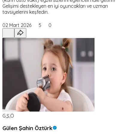
(karın üstü vakit) egzersizlerini eğlenceli hale getirin!
Gelişimi destekleyen en iyi oyuncakları ve uzman
tavsiyelerini keşfedin.
02 Mart 2026
5
0
G,Ş,Ö
Gülen Şahin Öztürk