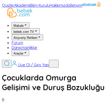
Quizler
Akademi
Bilim Kurulu
Hakkımızda
İletişim
Makale
bebek.com TV
Alışveriş Rehberi
Forum
Danışmanlıklar
Araçlar
Üye Ol / Giriş Yap
Çocuklarda Omurga
Gelişimi ve Duruş Bozukluğu
B