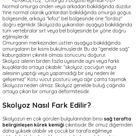
<b>SKOLYOZ : Omurga 3 boyutlu eğimidir.</b>
Normal omurga önden veya arkadan bakıldığında düzdür.
Yine normal olarak yanlardan bakıldığında omurga göğüs
bölgesinde, arkaya “kifoz” bel bölgesinde öne “lordoz”
doğru eğimlidir. Skolyozda yukarıdan aşağıya bakıldığında
tüm vertebralar sırt veya bel bölgesinde bir yöne doğru
eğilmişlerdir.
Omurganın merkezinden üstten aşağıya bakıldığında
omurgaların bir kısmı bükülmüşlerdir. Bu da “genelde sağ”
kaburgaların çıkınıtılı olması sonucunu doğurur.
Skolyoz ailenin birden fazla üyesinde aynı veya farklı
kuşaklarda ortaya çıkabilir. “skolyoz, çocuğun veya
ailesinin yaptığı veya yapamadığı bir şey nedeni ile
gelişemez” Kötü vücut postürü veya ağır çanta taşımak
Skolyoza neden olmaz. Skolyoz genelde buluğ çağında
ortaya çıkan bir omurga deformitesidir.
Skolyoz
Nasıl Fark Edilir?
Skolyozun en çok görülen bulgularından birisi
sağ tarafta
belirginleşen kürek kemiği
çıkıntısıdır. Bir omuz diğerinden
daha yüksek olabilir ve çocuk bir tarafa eğilmeye