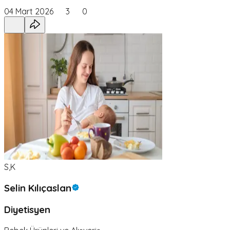
04 Mart 2026
3
0
S,K
Selin Kılıçaslan
Diyetisyen