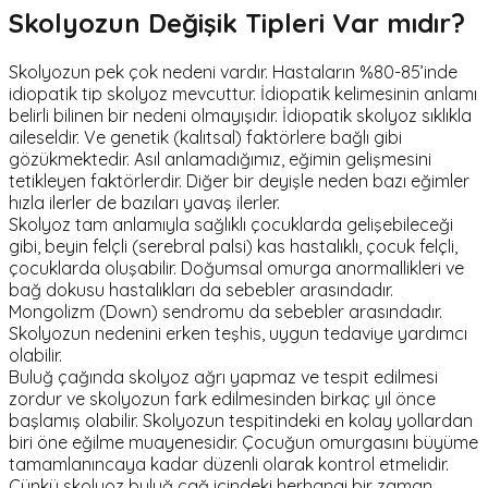
Skolyozun Değişik Tipleri Var mıdır?
Skolyozun pek çok nedeni vardır. Hastaların %80-85’inde
idiopatik tip skolyoz mevcuttur. İdiopatik kelimesinin anlamı
belirli bilinen bir nedeni olmayışıdır. İdiopatik skolyoz sıklıkla
aileseldir. Ve genetik (kalıtsal) faktörlere bağlı gibi
gözükmektedir. Asıl anlamadığımız, eğimin gelişmesini
tetikleyen faktörlerdir. Diğer bir deyişle neden bazı eğimler
hızla ilerler de bazıları yavaş ilerler.
Skolyoz tam anlamıyla sağlıklı çocuklarda gelişebileceği
gibi, beyin felçli (serebral palsi) kas hastalıklı, çocuk felçli,
çocuklarda oluşabilir. Doğumsal omurga anormallikleri ve
bağ dokusu hastalıkları da sebebler arasındadır.
Mongolizm (Down) sendromu da sebebler arasındadır.
Skolyozun nedenini erken teşhis, uygun tedaviye yardımcı
olabilir.
Buluğ çağında skolyoz ağrı yapmaz ve tespit edilmesi
zordur ve skolyozun fark edilmesinden birkaç yıl önce
başlamış olabilir. Skolyozun tespitindeki en kolay yollardan
biri öne eğilme muayenesidir. Çocuğun omurgasını büyüme
tamamlanıncaya kadar düzenli olarak kontrol etmelidir.
Çünkü skolyoz buluğ çağ içindeki herhangi bir zaman