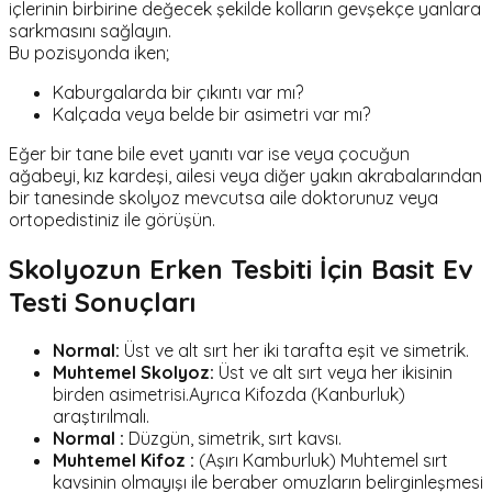
içlerinin birbirine değecek şekilde kolların gevşekçe yanlara
sarkmasını sağlayın.
Bu pozisyonda iken;
Kaburgalarda bir çıkıntı var mı?
Kalçada veya belde bir asimetri var mı?
Eğer bir tane bile evet yanıtı var ise veya çocuğun
ağabeyi, kız kardeşi, ailesi veya diğer yakın akrabalarından
bir tanesinde skolyoz mevcutsa aile doktorunuz veya
ortopedistiniz ile görüşün.
Skolyozun Erken Tesbiti İçin Basit Ev
Testi Sonuçları
Normal:
Üst ve alt sırt her iki tarafta eşit ve simetrik.
Muhtemel Skolyoz:
Üst ve alt sırt veya her ikisinin
birden asimetrisi.Ayrıca Kifozda (Kanburluk)
araştırılmalı.
Normal :
Düzgün, simetrik, sırt kavsı.
Muhtemel Kifoz :
(Aşırı Kamburluk) Muhtemel sırt
kavsinin olmayışı ile beraber omuzların belirginleşmesi