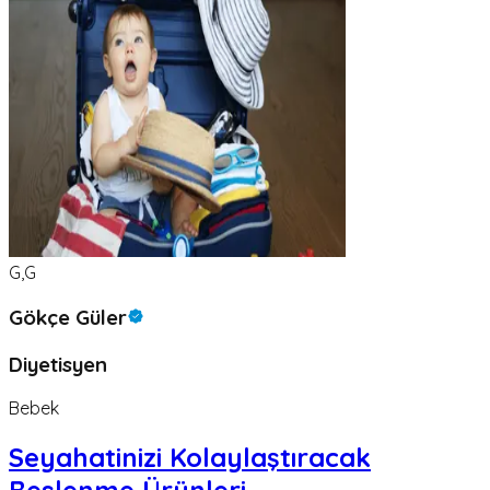
G,G
Gökçe Güler
Diyetisyen
Bebek
Seyahatinizi Kolaylaştıracak