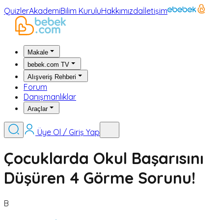
Quizler
Akademi
Bilim Kurulu
Hakkımızda
İletişim
Makale
bebek.com TV
Alışveriş Rehberi
Forum
Danışmanlıklar
Araçlar
Üye Ol / Giriş Yap
Çocuklarda Okul Başarısını
Düşüren 4 Görme Sorunu!
B