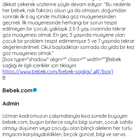
dikkat çekerek sözlerine şöyle devam ediyor: “Bu nedenle
her bebek, risk faktörü olsun ya da olmasın, doğumdan
sonraki ilk 6 ay içinde mutlaka göz muayenesinden
geçmeli. İlk muayenesinde herhangi bir sorun tespit
edilmeyen bir çocuk, yaklaşık 2.5-3 yaş civarında tekrar
göz muayenesi olmalı. En geç 3 yaşında muayene olan
çocuk bir problem tespit edilmemişse 5 ve 7 yaşında tekrar
değerlendirilmeli. Okul başladıktan sonrada da yılda bir kez
göz muayenesi olmalı.”
[box type="shadow" align="" class="" width=""]Bebek
sağlığı ile ilgili içerikler için tıklayın!
https://www.bebek.com/bebek-sagligi/ 👶[/box]
B
Bebek.com
Admin
Uzman kadromuzun çalışmalarıyla kısa sürede büyüyen
bebek.com; bugün binlerce sayfa bilgi sunan, çocuk sahibi
olmayı düşünen veya çocuğu olan bilinçli ailelerin her türlü
ihtiyacını karşılayabildikleri, birçok güncel, bilgi ve servis