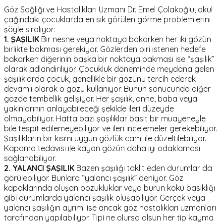
Göz Sağlığı ve Hastalıkları Uzmanı Dr. Emel Çolakoğlu, okul
çağındaki çocuklarda en sık görülen görme problemlerini
şöyle sıralıyor:
1. ŞAŞILIK
Bir nesne veya noktaya bakarken her iki gözün
birlikte bakması gerekiyor. Gözlerden biri istenen hedefe
bakarken diğerinin başka bir noktaya bakması ise “şaşılık”
olarak adlandırılıyor. Çocukluk döneminde meydana gelen
şaşılıklarda çocuk, genellikle bir gözünü tercih ederek
devamlı olarak o gözü kullanıyor. Bunun sonucunda diğer
gözde tembellik gelişiyor. Her şaşılık, anne, baba veya
yakınlarının anlayabileceği şekilde ileri düzeyde
olmayabiliyor. Hatta bazı şaşılıklar basit bir muayeneyle
bile tespit edilemeyebiliyor ve ileri incelemeler gerekebiliyor.
Şaşılıkların bir kısmı uygun gözlük camı ile düzeltilebiliyor.
Kapama tedavisi ile kayan gözün daha iyi odaklaması
sağlanabiliyor.
2. YALANCI ŞAŞILIK
Bazen şaşılığı taklit eden durumlar da
görülebiliyor. Bunlara “yalancı şaşılık” deniyor. Göz
kapaklarında oluşan bozukluklar veya burun kökü basıklığı
gibi durumlarda yalancı şaşılık oluşabiliyor. Gerçek veya
yalancı şaşılığın ayrımı ise ancak göz hastalıkları uzmanları
tarafından yapılabiliyor. Tipi ne olursa olsun her tip kayma