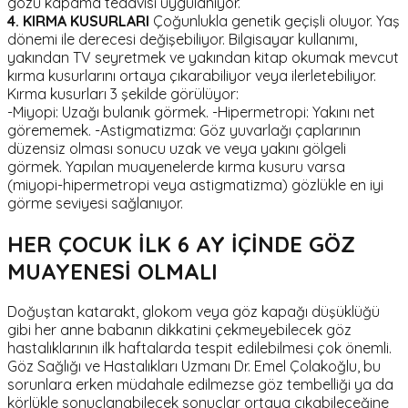
gözü kapama tedavisi uygulanıyor.
4. KIRMA KUSURLARI
Çoğunlukla genetik geçişli oluyor. Yaş
dönemi ile derecesi değişebiliyor. Bilgisayar kullanımı,
yakından TV seyretmek ve yakından kitap okumak mevcut
kırma kusurlarını ortaya çıkarabiliyor veya ilerletebiliyor.
Kırma kusurları 3 şekilde görülüyor:
-Miyopi: Uzağı bulanık görmek. -Hipermetropi: Yakını net
görememek. -Astigmatizma: Göz yuvarlağı çaplarının
düzensiz olması sonucu uzak ve veya yakını gölgeli
görmek. Yapılan muayenelerde kırma kusuru varsa
(miyopi-hipermetropi veya astigmatizma) gözlükle en iyi
görme seviyesi sağlanıyor.
HER ÇOCUK İLK 6 AY İÇİNDE GÖZ
MUAYENESİ OLMALI
Doğuştan katarakt, glokom veya göz kapağı düşüklüğü
gibi her anne babanın dikkatini çekmeyebilecek göz
hastalıklarının ilk haftalarda tespit edilebilmesi çok önemli.
Göz Sağlığı ve Hastalıkları Uzmanı Dr. Emel Çolakoğlu, bu
sorunlara erken müdahale edilmezse göz tembelliği ya da
körlükle sonuçlanabilecek sonuçlar ortaya çıkabileceğine