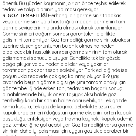
önemli. Bu yüzden kaymanın, bir an önce teşhis edilerek
tedavi ve takip planının yapılması gerekiyor.
3. GÖZ TEMBELLİĞİ
Herhangi bir görme sinir tabakası
veya görme sinir yolu hastalığı olmadan. görmenin tam
görme seviyelerinin altında olması olarak tanımlanıyor.
Görme sinirleri doğum sonrası görüntüler ile birlikte
gelişimini tamamlıyor. Göz tembelliği; görme sinir tabakası
üzerine düşen görüntünün bulanık olmasına neden
olabilecek bir hastalık sonrası görme sinirinin tam olarak
gelişmemesi sonucu oluşuyor. Genellikle tek bir gözde
açığa çıkıyor ve bu nedenle aileler veya yakınları
tarafından çok zor tespit edilebiliyor. Fark edildiğinde ise
çoğunlukla tedavide çok geç kalınmış oluyor. 8-9 yaş
civarında beynin görme algısı gelişimi tamamlandığı için
göz tembelliğinde erken tanı, tedaviden başarılı sonuç
alınabilmesinde büyük önem taşıyor. Aksi halde göz
tembelliği kalıcı bir sorun haline dönüşebiliyor. Tek gözde
kırma kusuru, tek gözde kayma, bebeklikte uzun süren
kapak problemleri (doğuştan görme eksenini örten kapak
düşüklüğü, enfeksiyon veya travma kaynaklı kapak ödemi)
göz tembelliğine yol açabiliyor. Göz tembelliği varsa görme
sinirinin daha iyi çalışması için uygun gözlükle beraber bir