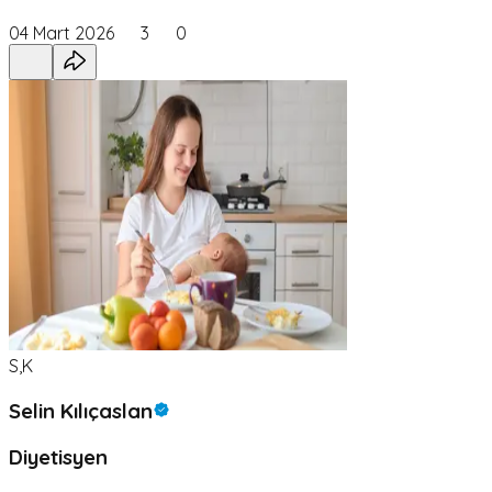
04 Mart 2026
3
0
S,K
Selin Kılıçaslan
Diyetisyen