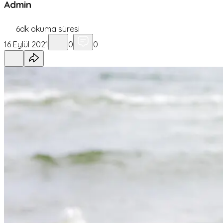
Admin
6
dk okuma süresi
16 Eylül 2021
0
0