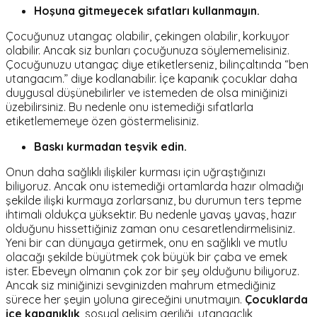
Hoşuna gitmeyecek sıfatları kullanmayın.
Çocuğunuz utangaç olabilir, çekingen olabilir, korkuyor
olabilir. Ancak siz bunları çocuğunuza söylememelisiniz.
Çocuğunuzu utangaç diye etiketlerseniz, bilinçaltında “ben
utangacım.” diye kodlanabilir. İçe kapanık çocuklar daha
duygusal düşünebilirler ve istemeden de olsa miniğinizi
üzebilirsiniz. Bu nedenle onu istemediği sıfatlarla
etiketlememeye özen göstermelisiniz.
Baskı kurmadan teşvik edin.
Onun daha sağlıklı ilişkiler kurması için uğraştığınızı
biliyoruz. Ancak onu istemediği ortamlarda hazır olmadığı
şekilde ilişki kurmaya zorlarsanız, bu durumun ters tepme
ihtimali oldukça yüksektir. Bu nedenle yavaş yavaş, hazır
olduğunu hissettiğiniz zaman onu cesaretlendirmelisiniz.
Yeni bir can dünyaya getirmek, onu en sağlıklı ve mutlu
olacağı şekilde büyütmek çok büyük bir çaba ve emek
ister. Ebeveyn olmanın çok zor bir şey olduğunu biliyoruz.
Ancak siz miniğinizi sevginizden mahrum etmediğiniz
sürece her şeyin yoluna gireceğini unutmayın.
Çocuklarda
içe kapanıklık
, sosyal gelişim geriliği, utangaçlık,