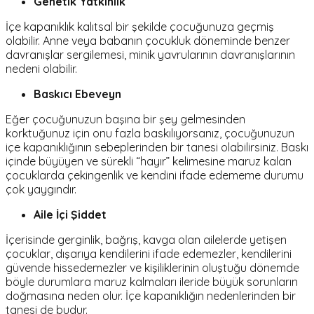
Genetik Yatkınlık
İçe kapanıklık kalıtsal bir şekilde çocuğunuza geçmiş
olabilir. Anne veya babanın çocukluk döneminde benzer
davranışlar sergilemesi, minik yavrularının davranışlarının
nedeni olabilir.
Baskıcı Ebeveyn
Eğer çocuğunuzun başına bir şey gelmesinden
korktuğunuz için onu fazla baskılıyorsanız, çocuğunuzun
içe kapanıklığının sebeplerinden bir tanesi olabilirsiniz. Baskı
içinde büyüyen ve sürekli “hayır” kelimesine maruz kalan
çocuklarda çekingenlik ve kendini ifade edememe durumu
çok yaygındır.
Aile İçi Şiddet
İçerisinde gerginlik, bağrış, kavga olan ailelerde yetişen
çocuklar, dışarıya kendilerini ifade edemezler, kendilerini
güvende hissedemezler ve kişiliklerinin oluştuğu dönemde
böyle durumlara maruz kalmaları ileride büyük sorunların
doğmasına neden olur. İçe kapanıklığın nedenlerinden bir
tanesi de budur.