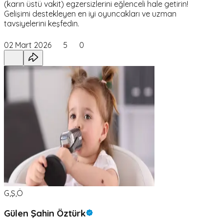
(karın üstü vakit) egzersizlerini eğlenceli hale getirin!
Gelişimi destekleyen en iyi oyuncakları ve uzman
tavsiyelerini keşfedin.
02 Mart 2026
5
0
G,Ş,Ö
Gülen Şahin Öztürk