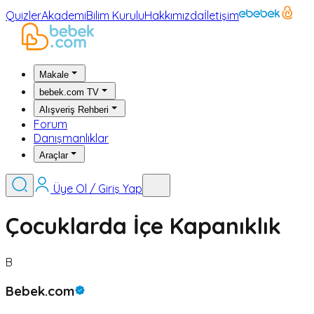
Quizler
Akademi
Bilim Kurulu
Hakkımızda
İletişim
Makale
bebek.com TV
Alışveriş Rehberi
Forum
Danışmanlıklar
Araçlar
Üye Ol / Giriş Yap
Çocuklarda İçe Kapanıklık
B
Bebek.com