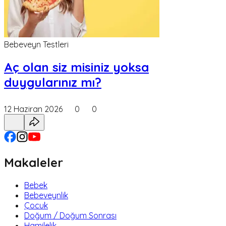
Bebeveyn Testleri
Aç olan siz misiniz yoksa
duygularınız mı?
12 Haziran 2026
0
0
Makaleler
Bebek
Bebeveynlik
Çocuk
Doğum / Doğum Sonrası
Hamilelik