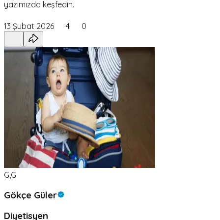
yazımızda keşfedin.
13 Şubat 2026
4
0
G,G
Gökçe Güler
Diyetisyen