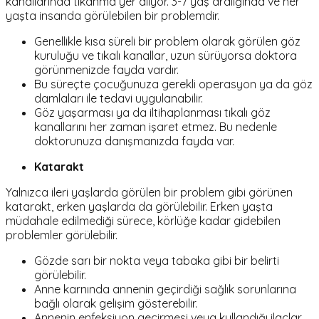
kanallarında tıkanma yer alıyor. 3-7 yaş aralığında ve her
yaşta insanda görülebilen bir problemdir.
Genellikle kısa süreli bir problem olarak görülen göz
kuruluğu ve tıkalı kanallar, uzun sürüyorsa doktora
görünmenizde fayda vardır.
Bu süreçte çocuğunuza gerekli operasyon ya da göz
damlaları ile tedavi uygulanabilir.
Göz yaşarması ya da iltihaplanması tıkalı göz
kanallarını her zaman işaret etmez. Bu nedenle
doktorunuza danışmanızda fayda var.
Katarakt
Yalnızca ileri yaşlarda görülen bir problem gibi görünen
katarakt, erken yaşlarda da görülebilir. Erken yaşta
müdahale edilmediği sürece, körlüğe kadar gidebilen
problemler görülebilir.
Gözde sarı bir nokta veya tabaka gibi bir belirti
görülebilir.
Anne karnında annenin geçirdiği sağlık sorunlarına
bağlı olarak gelişim gösterebilir.
Annenin enfeksiyon geçirmesi veya kullandığı ilaçlar