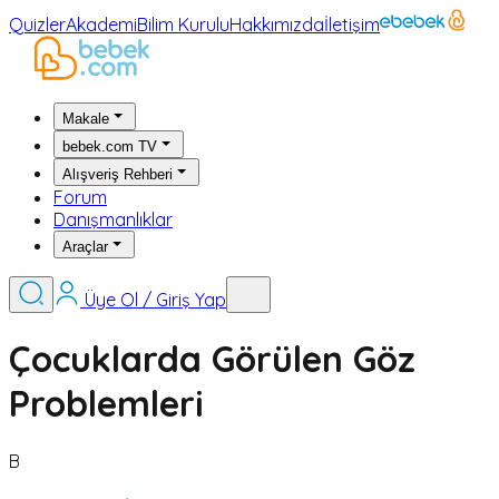
Quizler
Akademi
Bilim Kurulu
Hakkımızda
İletişim
Makale
bebek.com TV
Alışveriş Rehberi
Forum
Danışmanlıklar
Araçlar
Üye Ol / Giriş Yap
Çocuklarda Görülen Göz
Problemleri
B