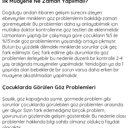
İlk Muayene Ne Zaman Yapılmalı?
Doğduğu andan itibaren gelişim sürecini izleyen
ebeveynler miniklerin göz problemlerini bakıldığı zaman
göremeyebilir. Bu problemleri daha iyi anlayabilmek için
mutlaka doktor kontrollerine göz testleri de eklenmelidir.
Uzmanların yaptığı bir çalışmaya göre çocukların %5 ile
%15’inde göz problemlerinin yaşandığı ortaya çıkmıştır.
Bütün bu yüzdelik dilimdeki miniklerde sorunlar çok geç
fark edilmiştir. Geç fark edilme gibi durumlarda göz
problemleri ilerleyebilir bu nedenle düzenli bir kontrolle 2-4
yaş aralığında muayeneler yapılmalıdır. Yenidoğan ya da 1
yaşında olan bebeklerde bir sorun varsa daha erken bir
muayene aksatılmadan yapılmalıdır.
Çocuklarda Görülen Göz Problemleri
Şaşılık, göz kapağında şişme, görmede problem gibi
sorunlar çocuklarda görülebilen göz problemleri arasında
yer alıyor. Sizin fark edemediğiniz birçok problem,
yavrunuzun gözlerinde gelişim gösterebilir. Bu nedenle olası
problemler hakkında bilgi sahibi olmanız oldukça faydalı
olacaktır.