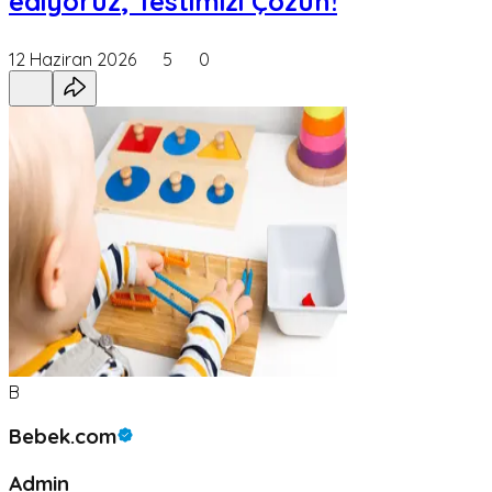
ediyoruz; Testimizi Çözün!
12 Haziran 2026
5
0
B
Bebek.com
Admin