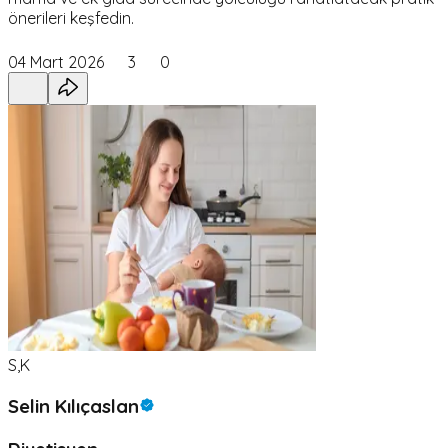
önerileri keşfedin.
04 Mart 2026
3
0
S,K
Selin Kılıçaslan