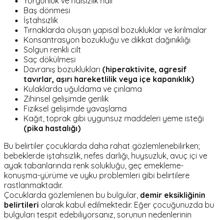
Yorgunluk ve halsizlik hâli
Baş dönmesi
İştahsızlık
Tırnaklarda oluşan yapısal bozukluklar ve kırılmalar
Konsantrasyon bozukluğu ve dikkat dağınıklığı
Solgun renkli cilt
Saç dökülmesi
Davranış bozuklukları
(hiperaktivite, agresif
tavırlar, aşırı hareketlilik veya içe kapanıklık)
Kulaklarda uğuldama ve çınlama
Zihinsel gelişimde gerilik
Fiziksel gelişimde yavaşlama
Kağıt, toprak gibi uygunsuz maddeleri yeme isteği
(pika hastalığı)
Bu belirtiler çocuklarda daha rahat gözlemlenebilirken;
bebeklerde iştahsızlık, nefes darlığı, huysuzluk, avuç içi ve
ayak tabanlarında renk solukluğu, geç emekleme-
konuşma-yürüme ve uyku problemleri gibi belirtilere
rastlanmaktadır.
Çocuklarda gözlemlenen bu bulgular,
demir eksikliğinin
belirtileri
olarak kabul edilmektedir. Eğer çocuğunuzda bu
bulguları tespit edebiliyorsanız, sorunun nedenlerinin