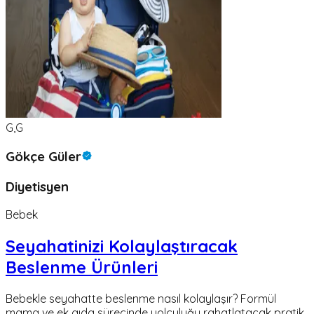
G,G
Gökçe Güler
Diyetisyen
Bebek
Seyahatinizi Kolaylaştıracak
Beslenme Ürünleri
Bebekle seyahatte beslenme nasıl kolaylaşır? Formül
mama ve ek gıda sürecinde yolculuğu rahatlatacak pratik