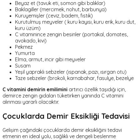
Beyaz et (tavuk eti, somon gibi balıklar)
Baklagiller (mercimek, nohut, barbunya)
Kuruyemişler (ceviz, badem, fıstık)
Kurutulmuş meyveler ( kuru kayısı, kuru erik, kuru dut,
kuru üzüm)
C vitaminince zengin besinler (portakal, domates,
avokado, kivi)
Pekmez
Yumurta
Elma, armut, incir gibi meyveler
Susam
Yeşil yapraklı sebzeler (ıspanak, pazı, ısırgan otu)
Taze sebzeler (brokoli, karnabahar, fasulye, bezelye
C vitamini demirin emilimini
artırıcı özellik taşıdığı için,
demirce zengin gıdaları tüketirken yanında C vitamini
alınması yararlı olacaktır.
Çocuklarda Demir Eksikliği Tedavisi
Gelişim çağındaki çocuklarda demir eksikliğini tedavi
etmenin en ideal yolu, sağlıklı ve dengeli beslenme