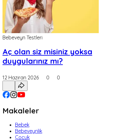
Bebeveyn Testleri
Aç olan siz misiniz yoksa
duygularınız mı?
12 Haziran 2026
0
0
Makaleler
Bebek
Bebeveynlik
Çocuk