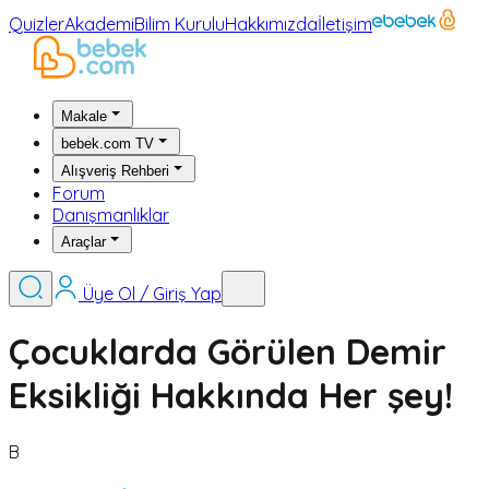
Quizler
Akademi
Bilim Kurulu
Hakkımızda
İletişim
Makale
bebek.com TV
Alışveriş Rehberi
Forum
Danışmanlıklar
Araçlar
Üye Ol / Giriş Yap
Çocuklarda Görülen Demir
Eksikliği Hakkında Her şey!
B