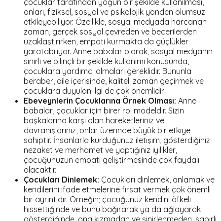
çocuklar tarafından yoğun bir şekilde kullanılması,
onları, fiziksel, sosyal ve psikolojik yönden olumsuz
etkileyebiliyor. Özellikle, sosyal medyada harcanan
zaman, gerçek sosyal çevreden ve becerilerden
uzaklaştırırken, empati kurmakta da güçlükler
yaratabiliyor. Anne babalar olarak, sosyal medyanın
sınırlı ve bilinçli bir şekilde kullanımı konusunda,
çocuklara yardımcı olmaları gereklidir. Bununla
beraber, aile içerisinde, kaliteli zaman geçirmek ve
çocuklara duyulan ilgi de çok önemlidir.
Ebeveynlerin Çocuklarına Örnek Olması:
Anne
babalar, çocuklar için birer rol modeldir. Sizin
başkalarına karşı olan hareketleriniz ve
davranışlarınız, onlar üzerinde büyük bir etkiye
sahiptir. İnsanlarla kurduğunuz iletişim, gösterdiğiniz
nezaket ve merhamet ve yaptığınız iyilikler,
çocuğunuzun empati geliştirmesinde çok faydalı
olacaktır.
Çocukları Dinlemek:
Çocukları dinlemek, anlamak ve
kendilerini ifade etmelerine fırsat vermek çok önemli
bir ayrıntıdır. Örneğin; çocuğunuz kendini öfkeli
hissettiğinde ve bunu bağırarak ya da ağlayarak
gösterdiğinde, ona kızmadan ve sinirlenmeden, sabırlı