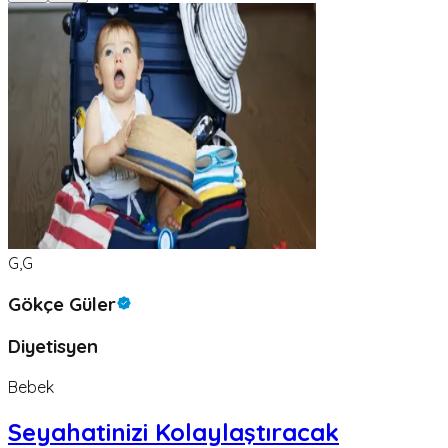
G,G
Gökçe Güler
Diyetisyen
Bebek
Seyahatinizi Kolaylaştıracak