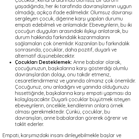
Çocuklar, kendi aralarında olumsuz bir durum
yaşadığında, her iki tarafında davranışlarının uygun
olmadığı, açıkça ifade edilmelidir. Olumsuz davranışı
sergileyen çocuk, diğerine karşı yapılan durumu
empati edebilmeli ve anlamalıdır. Ebeveynlerin, bu iki
çocuğun duyguları arasındaki ilişkiyi anlatarak, bu
durum hakkında farkındalık kazanmalarını
sağlamaları çok önemlidir. Kazanılan bu farkındalık
sonrasında, çocuklar, daha pozitif, duyarlı ve
alternatif düşünebilecektir.
Çocukları Desteklemek:
Anne babalar olarak,
çocuğunuzun, başkalarına karşı gösterdiği olumlu
davranışlardan dolayı, onu takdir etmeniz,
cesaretlendirmeniz ve yanında olmanız çok önemlidir.
Çocuğunuz, onu anladığını ve yanında olduğunuzu
hissettiğinde, başkalarına karşı empati yapması da
kolaylaşacaktır. Duyarlı çocuklar büyütmek isteyen
ebeveynlerin, öncelikle, kendilerinin onlara örnek
olması gerekmektedir. Çünkü, çocuklar, bu
davranışları, anne babalardan görerek öğrenir ve
taklit ederler.
Empati, karşımızdaki insanı dinleyebilmekle başlar ve