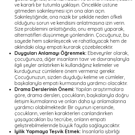
ve kararlı bir tutumla yaklaşın. Öncelikle üstüne
gitmeden sakinleşmesi için ona alan açın.
Sakinleştiğinde, ona nazik bir şekilde neden öfkeli
olduğunu sorun ve kendisini anlatmasına izin verin.
Size problemini anlattığında, onu empati yaparak,
alternatifleri düşünmeye yönlendirin. Çocuğunuz, bu
sayede hem sakinleşecek ve rahatlayacak hem de
aklındaki olayı empati kurarak çözebilecektir.
Duyguları Anlamayı Öğrenmek:
Ebeveynler olarak,
çocuğunuza, diğer insanların tavır ve davranışlarıyla
ilgili şeyler anlatırken ki kullandığınız kelimeler ve
kurduğunuz cümlelere önem vermeniz gerekir.
Çocuğunuzun, sizden duyduğu kelime ve cümleler,
başkalarıyla empati kurmasında yardımcı olacaktır.
Drama Derslerinin Önemi:
Yapılan araştırmalara
göre, drama dersleri, çocukların, başkalarıyla doğru
iletişim kurmalarına ve onları daha iyi anlamalarına
yardımcı olabilmektedir. Bir oyunun içerisinde,
çocukların, verilen karakterleri canlandırırken
yaşayacakları bu tecrübe, onların empati
geliştirebilmelerinde büyük fayda sağlayacaktır.
İyilik Yapmaya Teşvik Etmek:
İnsanlarla işbirliği