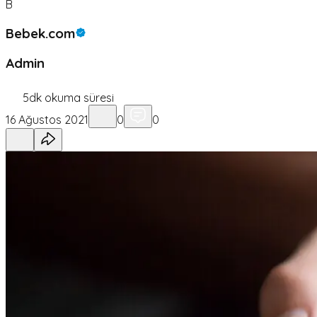
B
Bebek.com
Admin
5
dk okuma süresi
16 Ağustos 2021
0
0