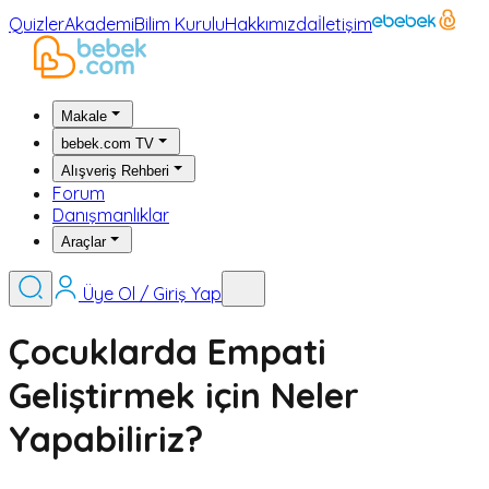
Quizler
Akademi
Bilim Kurulu
Hakkımızda
İletişim
Makale
bebek.com TV
Alışveriş Rehberi
Forum
Danışmanlıklar
Araçlar
Üye Ol / Giriş Yap
Çocuklarda Empati
Geliştirmek için Neler
Yapabiliriz?