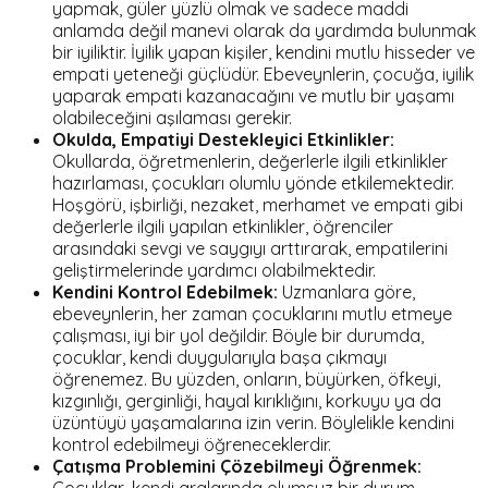
yapmak, güler yüzlü olmak ve sadece maddi
anlamda değil manevi olarak da yardımda bulunmak
bir iyiliktir. İyilik yapan kişiler, kendini mutlu hisseder ve
empati yeteneği güçlüdür. Ebeveynlerin, çocuğa, iyilik
yaparak empati kazanacağını ve mutlu bir yaşamı
olabileceğini aşılaması gerekir.
Okulda, Empatiyi Destekleyici Etkinlikler:
Okullarda, öğretmenlerin, değerlerle ilgili etkinlikler
hazırlaması, çocukları olumlu yönde etkilemektedir.
Hoşgörü, işbirliği, nezaket, merhamet ve empati gibi
değerlerle ilgili yapılan etkinlikler, öğrenciler
arasındaki sevgi ve saygıyı arttırarak, empatilerini
geliştirmelerinde yardımcı olabilmektedir.
Kendini Kontrol Edebilmek:
Uzmanlara göre,
ebeveynlerin, her zaman çocuklarını mutlu etmeye
çalışması, iyi bir yol değildir. Böyle bir durumda,
çocuklar, kendi duygularıyla başa çıkmayı
öğrenemez. Bu yüzden, onların, büyürken, öfkeyi,
kızgınlığı, gerginliği, hayal kırıklığını, korkuyu ya da
üzüntüyü yaşamalarına izin verin. Böylelikle kendini
kontrol edebilmeyi öğreneceklerdir.
Çatışma Problemini Çözebilmeyi Öğrenmek: