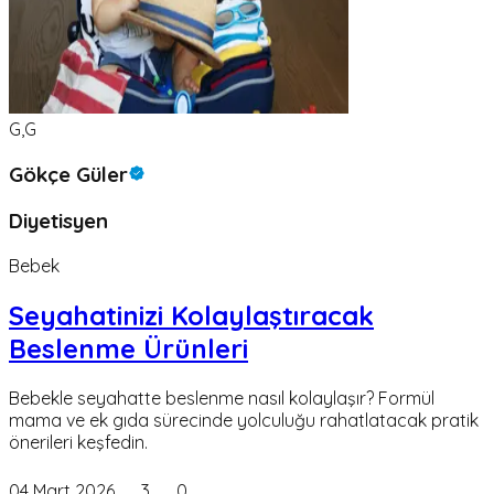
G,G
Gökçe Güler
Diyetisyen
Bebek
Seyahatinizi Kolaylaştıracak
Beslenme Ürünleri
Bebekle seyahatte beslenme nasıl kolaylaşır? Formül
mama ve ek gıda sürecinde yolculuğu rahatlatacak pratik
önerileri keşfedin.
04 Mart 2026
3
0