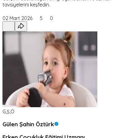
tavsiyelerini keşfedin.
02 Mart 2026
5
0
G,Ş,Ö
Gülen Şahin Öztürk
Erken Çocukluk Eğitimi Uzmanı