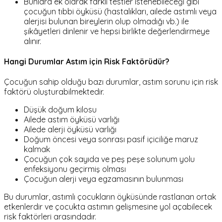
Bunlara ek olarak farklı testler istenebileceği gibi
çocuğun tıbbi öyküsü (hastalıkları, ailede astımlı veya
alerjisi bulunan bireylerin olup olmadığı vb.) ile
şikâyetleri dinlenir ve hepsi birlikte değerlendirmeye
alınır.
Hangi Durumlar Astım için Risk Faktörüdür?
Çocuğun sahip olduğu bazı durumlar, astım sorunu için risk
faktörü oluşturabilmektedir.
Düşük doğum kilosu
Ailede astım öyküsü varlığı
Ailede alerji öyküsü varlığı
Doğum öncesi veya sonrası pasif içiciliğe maruz
kalmak
Çocuğun çok sayıda ve peş peşe solunum yolu
enfeksiyonu geçirmiş olması
Çocuğun alerji veya egzamasının bulunması
Bu durumlar, astımlı çocukların öyküsünde rastlanan ortak
etkenlerdir ve çocukta astımın gelişmesine yol açabilecek
risk faktörleri arasındadır.