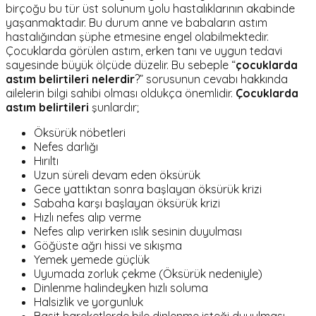
birçoğu bu tür üst solunum yolu hastalıklarının akabinde
yaşanmaktadır. Bu durum anne ve babaların astım
hastalığından şüphe etmesine engel olabilmektedir.
Çocuklarda görülen astım, erken tanı ve uygun tedavi
sayesinde büyük ölçüde düzelir. Bu sebeple “
çocuklarda
astım belirtileri nelerdir
?” sorusunun cevabı hakkında
ailelerin bilgi sahibi olması oldukça önemlidir.
Çocuklarda
astım belirtileri
şunlardır;
Öksürük nöbetleri
Nefes darlığı
Hırıltı
Uzun süreli devam eden öksürük
Gece yattıktan sonra başlayan öksürük krizi
Sabaha karşı başlayan öksürük krizi
Hızlı nefes alıp verme
Nefes alıp verirken ıslık sesinin duyulması
Göğüste ağrı hissi ve sıkışma
Yemek yemede güçlük
Uyumada zorluk çekme (Öksürük nedeniyle)
Dinlenme halindeyken hızlı soluma
Halsizlik ve yorgunluk