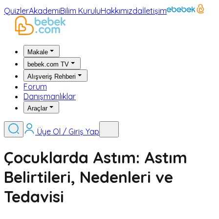
Quizler
Akademi
Bilim Kurulu
Hakkımızda
İletişim
Makale
bebek.com TV
Alışveriş Rehberi
Forum
Danışmanlıklar
Araçlar
Üye Ol / Giriş Yap
Çocuklarda Astım: Astım
Belirtileri, Nedenleri ve
Tedavisi