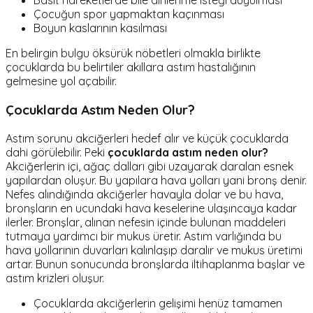
Basit hareketlerde bile dinlenme isteği duyulması
Çocuğun spor yapmaktan kaçınması
Boyun kaslarının kasılması
En belirgin bulgu öksürük nöbetleri olmakla birlikte
çocuklarda bu belirtiler akıllara astım hastalığının
gelmesine yol açabilir.
Çocuklarda Astım Neden Olur?
Astım sorunu akciğerleri hedef alır ve küçük çocuklarda
dahi görülebilir. Peki
çocuklarda astım neden olur?
Akciğerlerin içi, ağaç dalları gibi uzayarak daralan esnek
yapılardan oluşur. Bu yapılara hava yolları yani bronş denir.
Nefes alındığında akciğerler havayla dolar ve bu hava,
bronşların en ucundaki hava keselerine ulaşıncaya kadar
ilerler. Bronşlar, alınan nefesin içinde bulunan maddeleri
tutmaya yardımcı bir mukus üretir. Astım varlığında bu
hava yollarının duvarları kalınlaşıp daralır ve mukus üretimi
artar. Bunun sonucunda bronşlarda iltihaplanma başlar ve
astım krizleri oluşur.
Çocuklarda akciğerlerin gelişimi henüz tamamen