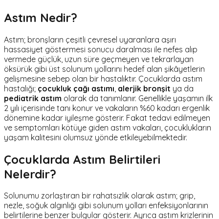
Astım Nedir?
Astım; bronşların çeşitli çevresel uyaranlara aşırı
hassasiyet göstermesi sonucu daralması ile nefes alıp
vermede güçlük, uzun süre geçmeyen ve tekrarlayan
öksürük gibi üst solunum yollarını hedef alan şikâyetlerin
gelişmesine sebep olan bir hastalıktır. Çocuklarda astım
hastalığı;
çocukluk çağı astımı
,
alerjik bronşit
ya da
pediatrik astım
olarak da tanımlanır. Genellikle yaşamın ilk
2 yılı içerisinde tanı konur ve vakaların %60 kadarı ergenlik
dönemine kadar iyileşme gösterir. Fakat tedavi edilmeyen
ve semptomları kötüye giden astım vakaları, çocuklukların
yaşam kalitesini olumsuz yönde etkileyebilmektedir.
Çocuklarda Astım Belirtileri
Nelerdir?
Solunumu zorlaştıran bir rahatsızlık olarak astım; grip,
nezle, soğuk algınlığı gibi solunum yolları enfeksiyonlarının
belirtilerine benzer bulgular gösterir. Ayrıca astım krizlerinin