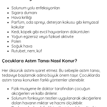
Solunum yolu enfeksiyonları
Sigara dumanı
Hava kirliliği
Parfüm, oda spreyi, deterjan kokusu gibi kimyasal
kokular
Kedi, köpek gibi evcil hayvanların döküntüleri
Yoğun egzersiz veya fiziksel aktivite
Polen
Soğuk hava
Rutubet, nem, küf
Çocuklara Astım Tanısı Nasıl Konur?
Her öksürük astımı işaret etmez. Bu sebeple astım tanısı,
tedaviye başlamak adına büyük önem taşır. Çocuklarda
astım tanısı konurken farklı yöntemler izlenebilir.
Fizik muayene ile doktor tarafından çocuğun
akciğerleri ve kalbi dinlenir.
Solunum fonksiyon testleri uygulanarak akciğerlere
dolan havanın miktar ve hacmi ölçülebilir.