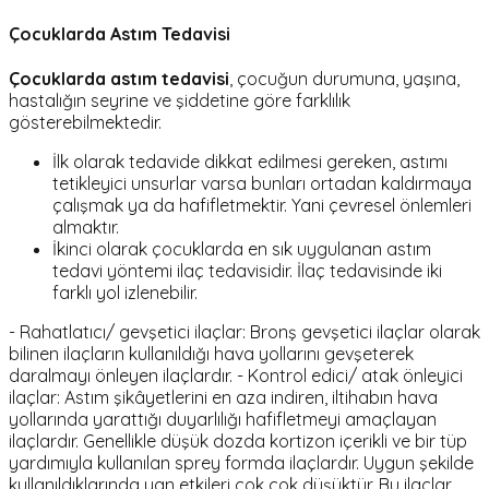
Çocuklarda Astım Tedavisi
Çocuklarda astım tedavisi
, çocuğun durumuna, yaşına,
hastalığın seyrine ve şiddetine göre farklılık
gösterebilmektedir.
İlk olarak tedavide dikkat edilmesi gereken, astımı
tetikleyici unsurlar varsa bunları ortadan kaldırmaya
çalışmak ya da hafifletmektir. Yani çevresel önlemleri
almaktır.
İkinci olarak çocuklarda en sık uygulanan astım
tedavi yöntemi ilaç tedavisidir. İlaç tedavisinde iki
farklı yol izlenebilir.
- Rahatlatıcı/ gevşetici ilaçlar: Bronş gevşetici ilaçlar olarak
bilinen ilaçların kullanıldığı hava yollarını gevşeterek
daralmayı önleyen ilaçlardır. - Kontrol edici/ atak önleyici
ilaçlar: Astım şikâyetlerini en aza indiren, iltihabın hava
yollarında yarattığı duyarlılığı hafifletmeyi amaçlayan
ilaçlardır. Genellikle düşük dozda kortizon içerikli ve bir tüp
yardımıyla kullanılan sprey formda ilaçlardır. Uygun şekilde
kullanıldıklarında yan etkileri çok çok düşüktür. Bu ilaçlar