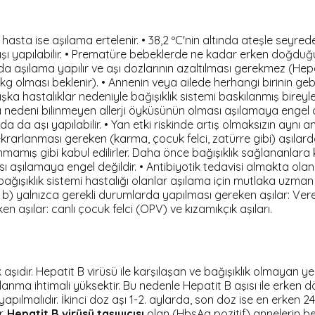
ta ise aşılama ertelenir. • 38,2 ºC'nin altında ateşle seyrede
aşı yapılabilir. • Prematüre bebeklerde ne kadar erken doğdu
ılama yapılır ve aşı dozlarının azaltılması gerekmez (Hepatit 
3 kg olması beklenir). • Annenin veya ailede herhangi birinin 
şka hastalıklar nedeniyle bağışıklık sistemi baskılanmış bireyle
 nedeni bilinmeyen allerji öyküsünün olması aşılamaya engel d
aşı yapılabilir. • Yan etki riskinde artış olmaksızın aynı anda 
a tekrarlanması gereken (karma, çocuk felci, zatürre gibi) aşıl
mış gibi kabul edilirler. Daha önce bağışıklık sağlananlara kı
ı aşılamaya engel değildir. • Antibiyotik tedavisi almakta olan 
e bağışıklık sistemi hastalığı olanlar aşılama için mutlaka uzman 
atit b) yalnızca gerekli durumlarda yapılması gereken aşılar: V
aşılar: canlı çocuk felci (OPV) ve kızamıkçık aşıları.
şıdır. Hepatit B virüsü ile karşılaşan ve bağışıklık olmayan 
lanma ihtimali yüksektir. Bu nedenle Hepatit B aşısı ile erk
alıdır. İkinci doz aşı 1-2. aylarda, son doz ise en erken 24
r.
Hepatit B virüsü taşıyıcısı
olan (HbsAg pozitif) annelerin beb