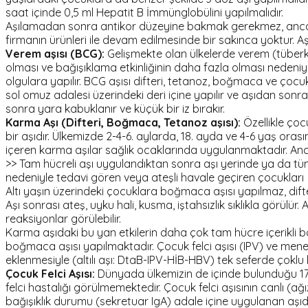
saat içinde 0,5 ml Hepatit B İmmünglobülini yapılmalıdır.
Aşılamadan sonra antikor düzeyine bakmak gerekmez, ancak t
firmanın ürünleri ile devam edilmesinde bir sakınca yoktur. Aşı
Verem aşısı (BCG):
Gelişmekte olan ülkelerde verem (tüberkü
olması ve bağışıklama etkinliğinin daha fazla olması nedeniyle 
olgulara yapılır. BCG aşısı difteri, tetanoz, boğmaca ve çocuk f
sol omuz adalesi üzerindeki deri içine yapılır ve aşıdan sonr
sonra yara kabuklanır ve küçük bir iz bırakır.
Karma Aşı (Difteri, Boğmaca, Tetanoz aşısı):
Özellikle çoc
bir aşıdır. Ülkemizde 2-4-6. aylarda, 18. ayda ve 4-6 yaş o
içeren karma aşılar sağlık ocaklarında uygulanmaktadır. Anca
>> Tam hücreli aşı uygulandıktan sonra aşı yerinde ya da tüm
nedeniyle tedavi gören veya ateşli havale geçiren çocukları
Altı yaşın üzerindeki çocuklara boğmaca aşısı yapılmaz, difteri
Aşı sonrası ateş, uyku hali, kusma, iştahsızlık sıklıkla görülür.
reaksiyonlar görülebilir.
Karma aşıdaki bu yan etkilerin daha çok tam hücre içerikli 
boğmaca aşısı yapılmaktadır. Çocuk felci aşısı (IPV) ve menenjit
eklenmesiyle (altılı aşı: DtaB-IPV-HİB-HBV) tek seferde çoklu 
Çocuk Felci Aşısı:
Dünyada ülkemizin de içinde bulunduğu 17 
felci hastalığı görülmemektedir. Çocuk felci aşısının canlı (a
bağışıklık durumu (sekretuar IgA) adale içine uygulanan aşıd