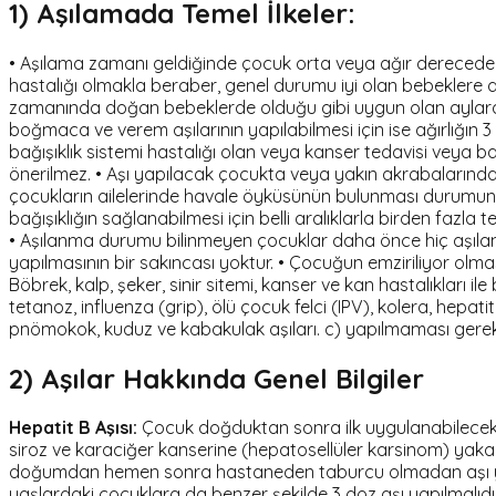
1) Aşılamada Temel İlkeler:
• Aşılama zamanı geldiğinde çocuk orta veya ağır derecede has
hastalığı olmakla beraber, genel durumu iyi olan bebeklere 
zamanında doğan bebeklerde olduğu gibi uygun olan aylarda aş
boğmaca ve verem aşılarının yapılabilmesi için ise ağırlığın 
bağışıklık sistemi hastalığı olan veya kanser tedavisi veya ba
önerilmez. • Aşı yapılacak çocukta veya yakın akrabalarında
çocukların ailelerinde havale öyküsünün bulunması durumunda da 
bağışıklığın sağlanabilmesi için belli aralıklarla birden fazl
• Aşılanma durumu bilinmeyen çocuklar daha önce hiç aşılanma
yapılmasının bir sakıncası yoktur. • Çocuğun emziriliyor olmas
Böbrek, kalp, şeker, sinir sitemi, kanser ve kan hastalıkları il
tetanoz, influenza (grip), ölü çocuk felci (IPV), kolera, hep
pnömokok, kuduz ve kabakulak aşıları. c) yapılmaması gereken 
2) Aşılar Hakkında Genel Bilgiler
Hepatit B Aşısı:
Çocuk doğduktan sonra ilk uygulanabilecek a
siroz ve karaciğer kanserine (hepatosellüler karsinom) yaka
doğumdan hemen sonra hastaneden taburcu olmadan aşı yapılm
yaşlardaki çocuklara da benzer şekilde 3 doz aşı yapılmalıdı