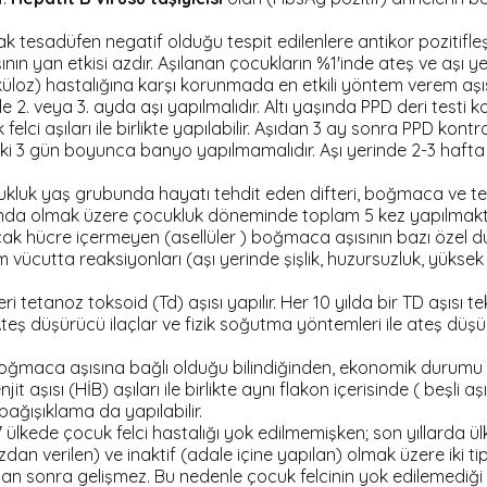
esadüfen negatif olduğu tespit edilenlere antikor pozitifleş
nın yan etkisi azdır. Aşılanan çocukların %1'inde ateş ve aşı yer
loz) hastalığına karşı korunmada en etkili yöntem verem aşıs
2. veya 3. ayda aşı yapılmalıdır. Altı yaşında PPD deri testi kon
elci aşıları ile birlikte yapılabilir. Aşıdan 3 ay sonra PPD kont
aki 3 gün boyunca banyo yapılmamalıdır. Aşı yerinde 2-3 hafta 
ukluk yaş grubunda hayatı tehdit eden difteri, boğmaca ve teta
rasında olmak üzere çocukluk döneminde toplam 5 kez yapılmakt
k hücre içermeyen (asellüler ) boğmaca aşısının bazı özel duru
 vücutta reaksiyonları (aşı yerinde şişlik, huzursuzluk, yükse
 tetanoz toksoid (Td) aşısı yapılır. Her 10 yılda bir TD aşısı te
 Ateş düşürücü ilaçlar ve fizik soğutma yöntemleri ile ateş düşürül
boğmaca aşısına bağlı olduğu bilindiğinden, ekonomik durumu e
 aşısı (HİB) aşıları ile birlikte aynı flakon içerisinde ( beşli 
bağışıklama da yapılabilir.
ülkede çocuk felci hastalığı yok edilmemişken; son yıllarda ü
ğızdan verilen) ve inaktif (adale içine yapılan) olmak üzere iki
an sonra gelişmez. Bu nedenle çocuk felcinin yok edilemediği 