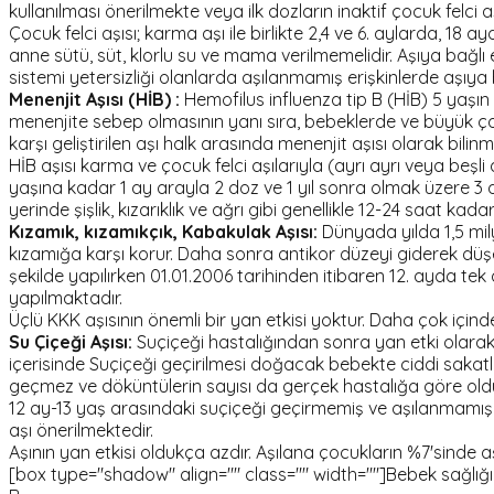
kullanılması önerilmekte veya ilk dozların inaktif çocuk felc
Çocuk felci aşısı; karma aşı ile birlikte 2,4 ve 6. aylarda, 18
anne sütü, süt, klorlu su ve mama verilmemelidir. Aşıya bağlı e
sistemi yetersizliği olanlarda aşılanmamış erişkinlerde aşıya ba
Menenjit Aşısı (HİB) :
Hemofilus influenza tip B (HİB) 5 yaşın 
menenjite sebep olmasının yanı sıra, bebeklerde ve büyük çoc
karşı geliştirilen aşı halk arasında menenjit aşısı olarak bilinm
HİB aşısı karma ve çocuk felci aşılarıyla (ayrı ayrı veya beşli a
yaşına kadar 1 ay arayla 2 doz ve 1 yıl sonra olmak üzere 3 d
yerinde şişlik, kızarıklık ve ağrı gibi genellikle 12-24 saat ka
Kızamık, kızamıkçık, Kabakulak Aşısı:
Dünyada yılda 1,5 mi
kızamığa karşı korur. Daha sonra antikor düzeyi giderek düşer
şekilde yapılırken 01.01.2006 tarihinden itibaren 12. ayda tek 
yapılmaktadır.
Üçlü KKK aşısının önemli bir yan etkisi yoktur. Daha çok içind
Su Çiçeği Aşısı:
Suçiçeği hastalığından sonra yan etki olarak m
içerisinde Suçiçeği geçirilmesi doğacak bebekte ciddi sakatl
geçmez ve döküntülerin sayısı da gerçek hastalığa göre old
12 ay-13 yaş arasındaki suçiçeği geçirmemiş ve aşılanmamış ç
aşı önerilmektedir.
Aşının yan etkisi oldukça azdır. Aşılana çocukların %7'sinde aş
[box type="shadow" align="" class="" width=""]Bebek sağlığı ile i