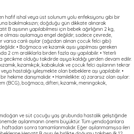
n hafif ishal veya üst solunum yolu enfeksiyonu gibi bir
ğuna bakılmaksızın; doğduğu gün dikkate alınarak
B aşısının yapılabilmesi için bebek ağırlığının 2 kg,
gebe olması aşılamaya engel değildir; sadece çevrede,
r varsa canlı aşılar (ağızdan alınan çocuk felci gibi)
eğildir. • Boğmaca ve kızamık aşısı yapılması gereken
2 cm aralıklarla birden fazla aşı yapılabilir. • Yeterli
arda gecikme olduğu takdirde aşıya kaldığı yerden devam edilir.
zamık, kızamıkçık, kabakulak ve çocuk felci aşılarının tekrar
veya hastalığı iyileşmekte olan bebeklere aşı yapılabilir. •
bir hekime danışmalıdır. • Hamilelikte: a) zararsız olan aşılar:
erem (BCG), boğmaca, difteri, kızamık, meningokok,
yenidoğan ve süt çocuğu yaş grubunda hastalık geliştiğinde
en dönemde aşılanmanın önemi büyüktür. Tüm yenidoğanlara
. haftadan sonra tamamlanmalıdır. Eğer aşılanmamışsa ileri
eklerine Hepatit B aşısı ile birlikte doğumu takiben ilk 12