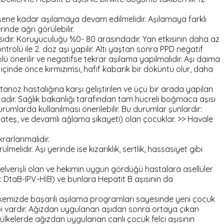
ene kadar aşılamaya devam edilmelidir. Aşılamaya farklı
inde ağrı görülebilir.
ıdır. Koruyuculuğu %0- 80 arasındadır. Yan etkisinin daha az
trolü ile 2. doz aşı yapılır. Altı yaştan sonra PPD negatif
rolü önerilir ve negatifse tekrar aşılama yapılmalıdır. Aşı daima
içinde önce kırmızımsı, hafif kabarık bir döküntü olur, daha
noz hastalığına karşı geliştirilen ve üçü bir arada yapılan
adır. Sağlık bakanlığı tarafından tam hücreli boğmaca aşısı
mlarda kullanılması önerilebilir. Bu durumlar şunlardır:
k ateş, ve devamlı ağlama şikayeti) olan çocuklar. >> Havale
krarlanmalıdır.
melidir. Aşı yerinde ise kızarıklık, sertlik, hassasiyet gibi
lverişli olan ve hekimin uygun gördüğü hastalara asellüler
aşı: DtaB-IPV-HİB) ve bunlara Hepatit B aşısının da
lkemizde başarılı aşılama programları sayesinde yeni çocuk
 tipi vardır. Ağızdan uygulanan aşıdan sonra ortaya çıkan
ülkelerde ağızdan uygulanan canlı çocuk felci aşısının