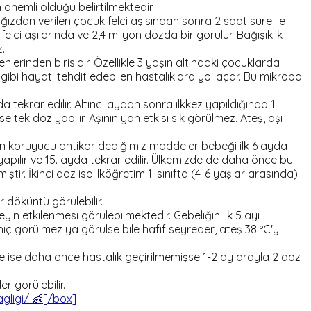
önemli olduğu belirtilmektedir.
 ağızdan verilen çocuk felci aşısından sonra 2 saat süre ile
elci aşılarında ve 2,4 milyon dozda bir görülür. Bağışıklık
z.
lerinden birisidir. Özellikle 3 yaşın altındaki çocuklarda
gibi hayatı tehdit edebilen hastalıklara yol açar. Bu mikroba
yda tekrar edilir. Altıncı aydan sonra ilkkez yapıldığında 1
tek doz yapılır. Aşının yan etkisi sık görülmez. Ateş, aşı
 koruyucu antikor dediğimiz maddeler bebeği ilk 6 ayda
apılır ve 15. ayda tekrar edilir. Ülkemizde de daha önce bu
ir. İkinci doz ise ilköğretim 1. sınıfta (4-6 yaşlar arasında)
r döküntü görülebilir.
yin etkilenmesi görülebilmektedir. Gebeliğin ilk 5 ayı
iç görülmez ya görülse bile hafif seyreder, ateş 38 ºC'yi
re ise daha önce hastalık geçirilmemişse 1-2 ay arayla 2 doz
r görülebilir.
ligi/ 👶[/box]