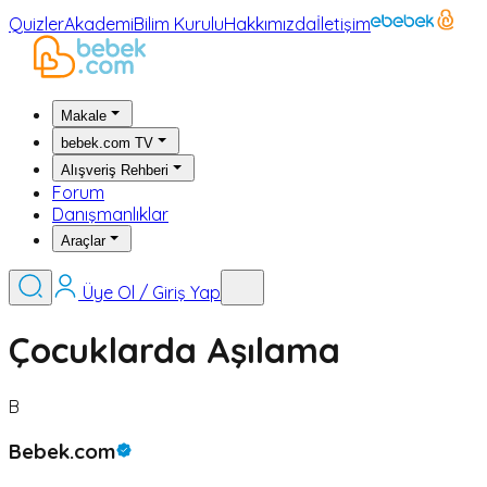
Quizler
Akademi
Bilim Kurulu
Hakkımızda
İletişim
Makale
bebek.com TV
Alışveriş Rehberi
Forum
Danışmanlıklar
Araçlar
Üye Ol / Giriş Yap
Çocuklarda Aşılama
B
Bebek.com