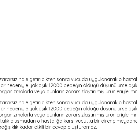
) zararsız hale getirildikten sonra vücuda uygulanarak o hast
talıklar nedeniyle yaklaşık 12000 bebeğin öldüğü düşünülürse aş
oorganizmalarla veya bunların zararsızlaştırılmış ürünleriyle i
) zararsız hale getirildikten sonra vücuda uygulanarak o hast
talıklar nedeniyle yaklaşık 12000 bebeğin öldüğü düşünülürse aş
oorganizmalarla veya bunların zararsızlaştırılmış ürünleriyle 
hastalık oluşmadan o hastalığa karşı vücutta bir direnç meydana
ğışıklık kadar etkili bir cevap oluşturamaz.