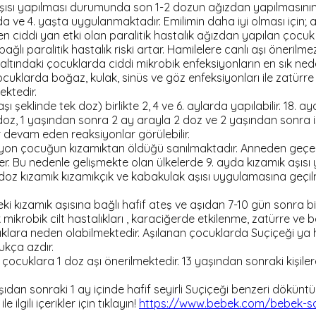
i aşısı yapılması durumunda son 1-2 dozun ağızdan yapılmasının 
 ayda ve 4. yaşta uygulanmaktadır. Emilimin daha iyi olması için;
n ciddi yan etki olan paralitik hastalık ağızdan yapılan çocuk f
ğlı paralitik hastalık riski artar. Hamilelere canlı aşı önerilme
altındaki çocuklarda ciddi mikrobik enfeksiyonların en sık neden
uklarda boğaz, kulak, sinüs ve göz enfeksiyonları ile zatürre 
ektedir.
şı şeklinde tek doz) birlikte 2, 4 ve 6. aylarda yapılabilir. 18. a
oz, 1 yaşından sonra 2 ay arayla 2 doz ve 2 yaşından sonra ise 
dar devam eden reaksiyonlar görülebilir.
lyon çocuğun kızamıktan öldüğü sanılmaktadır. Anneden geçen
. Bu nedenle gelişmekte olan ülkelerde 9. ayda kızamık aşısı y
doz kızamık kızamıkçık ve kabakulak aşısı uygulamasına geçilmişt
eki kızamık aşısına bağlı hafif ateş ve aşıdan 7-10 gün sonra bi
ikrobik cilt hastalıkları , karaciğerde etkilenme, zatürre ve be
ıklara neden olabilmektedir. Aşılanan çocuklarda Suçiçeği ya h
ukça azdır.
ocuklara 1 doz aşı önerilmektedir. 13 yaşından sonraki kişile
ıdan sonraki 1 ay içinde hafif seyirli Suçiçeği benzeri döküntüle
lgili içerikler için tıklayın!
https://www.bebek.com/bebek-sag