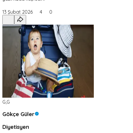
13 Şubat 2026
4
0
G,G
Gökçe Güler
Diyetisyen