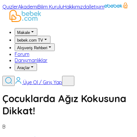
Quizler
Akademi
Bilim Kurulu
Hakkımızda
İletişim
Makale
bebek.com TV
Alışveriş Rehberi
Forum
Danışmanlıklar
Araçlar
Üye Ol / Giriş Yap
Çocuklarda Ağız Kokusuna
Dikkat!
B