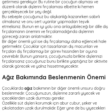
getirmesi gerekiyor. Bu rutine bir çocuğun alışması ve
düzenli olarak dişlerini fırçalaması elbette ki hemen
gerçekleşecek bir şey değil.
Bu sebeple çocuğunuz bu alışkanlığı kazanırken sabırlı
olmalısınız ve onu sert uyarılar yapmadan teşvik
etmelisiniz. Bunun en iyi yolu ona anlayabileceği bir dille diş
fırçalamanın önemini ve fırçalamadığında dişlerinin
göreceği zararı anlatmaktır.
Bir diğer önemli yol ise diş fırçalamayı daha eğlenceli hale
getirmektir. Çocuklar için tasarlanan diş macunları ve
fırçaları diş fırçalamayı bir görev hissinden bir oyuna
çevirebilir. Bunun yanısıra, çocuğunuzla birlikte dişlerinizi
fırçalarsanız çocuğunuz bunu birlikte yaptığınız bir aktivite
olarak görecek ve yalnız hissetmeyecektir.
Ağız Bakımında Beslenmenin Önemi
Çocuklarda
ağız
bakımının bir diğer önemli unsuru doğru
beslenmedir. Çocuğunuzun, dişlerine zararlı yiyecek ve
içeceklerden uzak durması gerekir.
Özellikle süt dişleri korumak için abur cubur, şeker ve
çikolatadan uzak durulmalıdır. Eğer yine de bu yiyecekleri