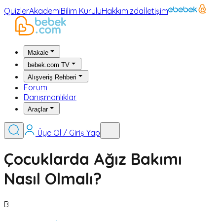
Quizler
Akademi
Bilim Kurulu
Hakkımızda
İletişim
Makale
bebek.com TV
Alışveriş Rehberi
Forum
Danışmanlıklar
Araçlar
Üye Ol / Giriş Yap
Çocuklarda Ağız Bakımı
Nasıl Olmalı?
B