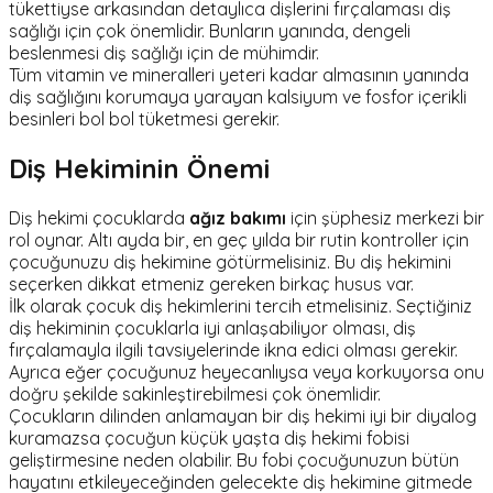
tükettiyse arkasından detaylıca dişlerini fırçalaması diş
sağlığı için çok önemlidir. Bunların yanında, dengeli
beslenmesi diş sağlığı için de mühimdir.
Tüm vitamin ve mineralleri yeteri kadar almasının yanında
diş sağlığını korumaya yarayan kalsiyum ve fosfor içerikli
besinleri bol bol tüketmesi gerekir.
Diş Hekiminin Önemi
Diş hekimi çocuklarda
ağız bakımı
için şüphesiz merkezi bir
rol oynar. Altı ayda bir, en geç yılda bir rutin kontroller için
çocuğunuzu diş hekimine götürmelisiniz. Bu diş hekimini
seçerken dikkat etmeniz gereken birkaç husus var.
İlk olarak çocuk diş hekimlerini tercih etmelisiniz. Seçtiğiniz
diş hekiminin çocuklarla iyi anlaşabiliyor olması, diş
fırçalamayla ilgili tavsiyelerinde ikna edici olması gerekir.
Ayrıca eğer çocuğunuz heyecanlıysa veya korkuyorsa onu
doğru şekilde sakinleştirebilmesi çok önemlidir.
Çocukların dilinden anlamayan bir diş hekimi iyi bir diyalog
kuramazsa çocuğun küçük yaşta diş hekimi fobisi
geliştirmesine neden olabilir. Bu fobi çocuğunuzun bütün
hayatını etkileyeceğinden gelecekte diş hekimine gitmede