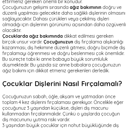
ettirmeniz gereken önemli bir konudur.
Çocuğunuzun gelişimi sırasında
ağız bakımının
doğru ve
düzenli yapılması gelecekte daha sağlıklı dişlerinin olmasını
sağlayacaktır. Dahası çürükleri veya çekilmiş dişleri
olmadığı için dişlerinin görünümü açısından daha özgüvenli
olacaktır.
Çocuklarda ağız bakımında
dikkat edilmesi gereken
birçok unsur vardır.
Çocuğunuzun
diş fırçalama alışkanlığı
kazanması, diş hekimine düzenli gitmesi, doğru biçimde diş
fırçalamayı öğrenmesi ve doğru beslenmesi çok önemlidir.
Bu süreçte tabii ki anne babaya büyük sorumluluk
düşmektedir. Bu yazıda siz anne babalara çocuğunuzun
ağız bakımı için dikkat etmeniz gerekenleri derledik.
Çocuklar Dişlerini Nasıl Fırçalamalı?
Çocuğunuzun sabah, öğle, akşam ve yatmadan önce
toplam 4 kez dişlerini fırçalaması gerekiyor. Öncelikle eğer
çocuğunuz 3 yaşından küçükse, dişleri diş macunu
kullanmadan fırçalanmalıdır. Çünkü o yaşlarda çocuğun
diş macununu yutma riski vardır.
3 yaşından büyük çocuklar için nohut büyüklüğünde diş