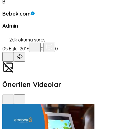
B
Bebek.com
Admin
2
dk okuma süresi
05 Eylül 2016
0
0
Önerilen Videolar