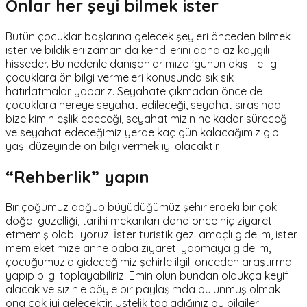
Onlar her şeyi bilmek ister
Bütün çocuklar başlarına gelecek şeyleri önceden bilmek
ister ve bildikleri zaman da kendilerini daha az kaygılı
hisseder. Bu nedenle danışanlarımıza 'günün akışı ile ilgili
çocuklara ön bilgi vermeleri konusunda sık sık
hatırlatmalar yaparız. Seyahate çıkmadan önce de
çocuklara nereye seyahat edileceği, seyahat sırasında
bize kimin eşlik edeceği, seyahatimizin ne kadar süreceği
ve seyahat edeceğimiz yerde kaç gün kalacağımız gibi
yaşı düzeyinde ön bilgi vermek iyi olacaktır.
“Rehberlik” yapın
Bir çoğumuz doğup büyüdüğümüz şehirlerdeki bir çok
doğal güzelliği, tarihi mekanları daha önce hiç ziyaret
etmemiş olabiliyoruz. İster turistik gezi amaçlı gidelim, ister
memleketimize anne baba ziyareti yapmaya gidelim,
çocuğumuzla gideceğimiz şehirle ilgili önceden araştırma
yapıp bilgi toplayabiliriz. Emin olun bundan oldukça keyif
alacak ve sizinle böyle bir paylaşımda bulunmuş olmak
ona çok iyi gelecektir. Üstelik topladığınız bu bilgileri