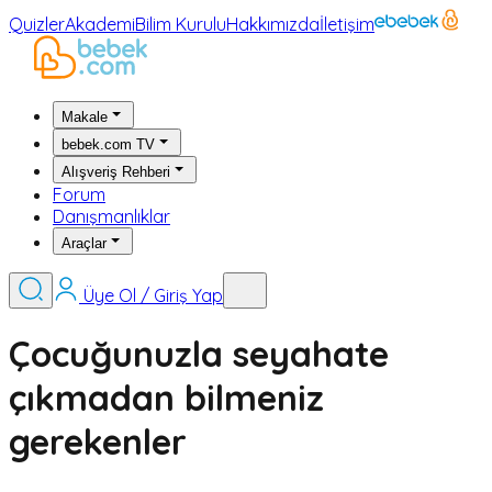
Quizler
Akademi
Bilim Kurulu
Hakkımızda
İletişim
Makale
bebek.com TV
Alışveriş Rehberi
Forum
Danışmanlıklar
Araçlar
Üye Ol / Giriş Yap
Çocuğunuzla seyahate
çıkmadan bilmeniz
gerekenler