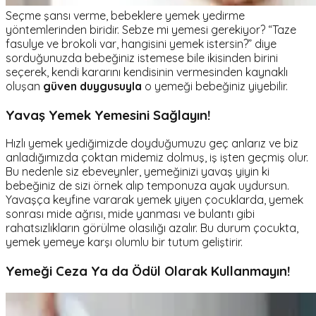
Seçme şansı verme, bebeklere yemek yedirme
yöntemlerinden biridir. Sebze mi yemesi gerekiyor? “Taze
fasulye ve brokoli var, hangisini yemek istersin?” diye
sorduğunuzda bebeğiniz istemese bile ikisinden birini
seçerek, kendi kararını kendisinin vermesinden kaynaklı
oluşan
güven duygusuyla
o yemeği bebeğiniz yiyebilir.
Yavaş Yemek Yemesini Sağlayın!
Hızlı yemek yediğimizde doyduğumuzu geç anlarız ve biz
anladığımızda çoktan midemiz dolmuş, iş işten geçmiş olur.
Bu nedenle siz ebeveynler, yemeğinizi yavaş yiyin ki
bebeğiniz de sizi örnek alıp temponuza ayak uydursun.
Yavaşça keyfine vararak yemek yiyen çocuklarda, yemek
sonrası mide ağrısı, mide yanması ve bulantı gibi
rahatsızlıkların görülme olasılığı azalır. Bu durum çocukta,
yemek yemeye karşı olumlu bir tutum geliştirir.
Yemeği Ceza Ya da Ödül Olarak Kullanmayın!