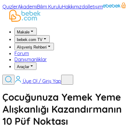
Quizler
Akademi
Bilim Kurulu
Hakkımızda
İletişim
Makale
bebek.com TV
Alışveriş Rehberi
Forum
Danışmanlıklar
Araçlar
Üye Ol / Giriş Yap
Çocuğunuza Yemek Yeme
Alışkanlığı Kazandırmanın
10 Püf Noktası