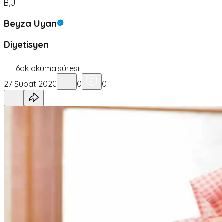
B,U
Beyza Uyan
Diyetisyen
6
dk okuma süresi
27 Şubat 2020
0
0