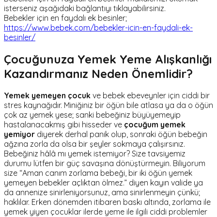
isterseniz aşağıdaki bağlantıyı tıklayabilirsiniz.
Bebekler için en faydalı ek besinler;
https://www.bebek.com/bebekler-icin-en-faydali-ek-
besinler/
Çocuğunuza Yemek Yeme Alışkanlığı
Kazandırmanız Neden Önemlidir?
Yemek yemeyen çocuk
ve bebek ebeveynler için ciddi bir
stres kaynağıdır. Miniğiniz bir öğün bile atlasa ya da o öğün
çok az yemek yese; sanki bebeğiniz büyüyemeyip
hastalanacakmış gibi hisseder ve
çocuğum yemek
yemiyor
diyerek derhal panik olup, sonraki öğün bebeğin
ağzına zorla da olsa bir şeyler sokmaya çalışırsınız.
Bebeğiniz hâlâ mı yemek istemiyor? Size tavsiyemiz
durumu lütfen bir güç savaşına dönüştürmeyin. Biliyorum
size “Aman canım zorlama bebeği, bir iki öğün yemek
yemeyen bebekler açlıktan ölmez.” diyen kayın valide ya
da annenize sinirleniyorsunuz, ama sinirlenmeyin çünkü;
haklılar. Erken dönemden itibaren baskı altında, zorlama ile
yemek yiyen çocuklar ilerde yeme ile ilgili ciddi problemler