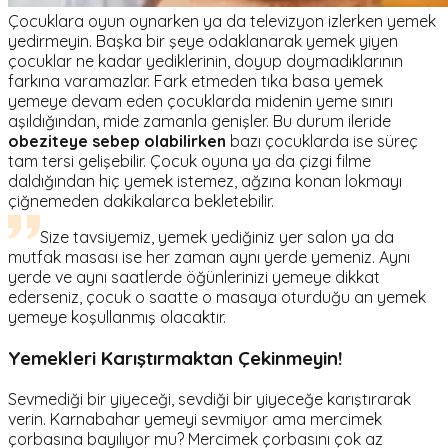
Çocuklara oyun oynarken ya da televizyon izlerken yemek
yedirmeyin. Başka bir şeye odaklanarak yemek yiyen
çocuklar ne kadar yediklerinin, doyup doymadıklarının
farkına varamazlar. Fark etmeden tıka basa yemek
yemeye devam eden çocuklarda midenin yeme sınırı
aşıldığından, mide zamanla genişler. Bu durum ileride
obeziteye sebep olabilirken
bazı çocuklarda ise süreç
tam tersi gelişebilir. Çocuk oyuna ya da çizgi filme
daldığından hiç yemek istemez, ağzına konan lokmayı
çiğnemeden dakikalarca bekletebilir.
Size tavsiyemiz, yemek yediğiniz yer salon ya da
mutfak masası ise her zaman aynı yerde yemeniz. Aynı
yerde ve aynı saatlerde öğünlerinizi yemeye dikkat
ederseniz, çocuk o saatte o masaya oturduğu an yemek
yemeye koşullanmış olacaktır.
Yemekleri Karıştırmaktan Çekinmeyin!
Sevmediği bir yiyeceği, sevdiği bir yiyeceğe karıştırarak
verin. Karnabahar yemeyi sevmiyor ama mercimek
çorbasına bayılıyor mu? Mercimek çorbasını çok az