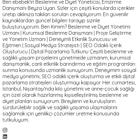
Ben ebebek'in Beslenme ve Diyet Yöneticisi, Emzirme
Danışmanı Beyza Uyan. Sizler için çeşitli konularda içerikler
üretip aklınıza takılan soruları cevaplıyorum. En güvenilir
kaynaklardan güncel bilgileri tarayıp sizinle
buluşturuyorum. Ben Kimim? Beslenme ve Diyet Yönetimi
Uzmanı | Kurumsal Beslenme Danışmanı | Proje Geliştirme
ve Yönetim Uzmanı | Deneyimli Etkinlik Sunucusu ve
Eğitmen | Sosyal Medya Stratejisti | SEO Odaklı İçerik
Oluşturucu | Dijital Pazarlama Tutkunu Çeşitli beslenme ve
sağlıklı yaşam projelerini yönetmede uzmanım, kurumsal
danışmanlık, canlı etkinlik barındırma ve eğitim programları
sunma konusunda uzmanlık sunuyorum. Deneyimim sosyal
medya yönetimi, SEO odaklı içerik oluşturma ve etkili dijital
pazarlama stratejileri oluşturmayı kapsıyor. Her cumartesi,
İstanbul, Nişantaşı'nda kilo yönetimi ve anne-çocuk sağlığı
için özel olarak hazırlanmış kişiselleştirilmiş beslenme ve
diyet planları sunuyorum. Bireylerin ve kuruluşların
sürdürülebilir sağlık ve sağlıklı yaşama ulaşmalarını
sağlamak için yenilikçi çözümler üretme konusunda
tutkuluyum.