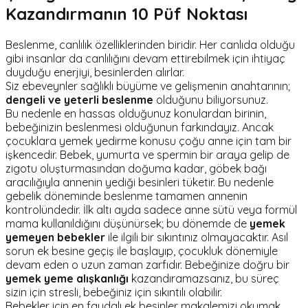
Kazandırmanın 10 Püf Noktası
Beslenme, canlılık özelliklerinden biridir. Her canlıda olduğu
gibi insanlar da canlılığını devam ettirebilmek için ihtiyaç
duyduğu enerjiyi, besinlerden alırlar.
Siz ebeveynler sağlıklı büyüme ve gelişmenin anahtarının;
dengeli ve yeterli beslenme
olduğunu biliyorsunuz.
Bu nedenle en hassas olduğunuz konulardan birinin,
bebeğinizin beslenmesi olduğunun farkındayız. Ancak
çocuklara yemek yedirme konusu çoğu anne için tam bir
işkencedir. Bebek, yumurta ve spermin bir araya gelip de
zigotu oluşturmasından doğuma kadar, göbek bağı
aracılığıyla annenin yediği besinleri tüketir. Bu nedenle
gebelik döneminde beslenme tamamen annenin
kontrolündedir. İlk altı ayda sadece anne sütü veya formül
mama kullanıldığını düşünürsek; bu dönemde de
yemek
yemeyen bebekler
ile ilgili bir sıkıntınız olmayacaktır. Asıl
sorun ek besine geçiş ile başlayıp, çocukluk dönemiyle
devam eden o uzun zaman zarfıdır. Bebeğinize doğru bir
yemek yeme alışkanlığı
kazandıramazsanız, bu süreç
sizin için stresli, bebeğiniz için sıkıntılı olabilir.
Bebekler için en faydalı ek besinler makalemizi okumak