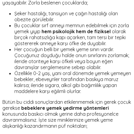
yaşayabilir. Zorla beslenen çocuklarda;
Şeker hastalığı, tansiyon ve çağın hastalığı olan
obezite görülebilir.
Bu çocuklar sırf anneyi memnun edebilmek için zorla
yemek yiyip
hem psikolojik hem de fiziksel
olarak
birçok rahatsızlığa kapı açarken, tam tersi bir tepki
göstererek anneye karşı öfke de duyabilir.
Her çocuğun belli bir yemek yeme sınırı vardır.
Çocuğunuz doyduğu halde onun sınırlarını zorlamak;
ileride otoriteye karşı öfkeli veya boyun eğen
davranışlar sergilemesine sebep olabilir.
Özellikle 0-2 yaş, yani oral dönemde yemek yemeyen
bebekler, ebeveynler tarafından baskıya maruz
kalırsa; ileride sigara, alkol gibi bağımlılık yapan
maddelere karşı eğilimli olurlar.
Bütün bu ciddi sonuçlardan etkilenmemek için gerek çocuk
gerekse
bebeklere yemek yedirme yöntemleri
konusunda baskıcı olmak yerine daha profesyonelce
davranmalısınız. İşte size miniklerinize yemek yeme
alışkanlığı kazandırmanın püf noktaları;