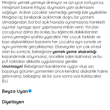
Miniğiniz yemek yemeye direniyor ve sizi iyice zorluyorsa;
miniğinizin besine ihtiyaç duymasını yani acıkmasını
sağlayın. Acıkan çocuklar sevmediği yemeği bile yiyebilirler.
Miniğinizi aç bırakarak acıktırmak doğru bir yöntem
olmadığından, bol bol açık havada oynamasına, hareketli
oyunlar oynayıp spor yapmasına imkân verin. Yorulan
çocuğunuz daha da acıkıp, bu eğlenceli dakikalardan
sonra yemeğini iştahla yiyecektir. Her çocuk farklıdır ve
bazı alışkanlıkların kazanımı her çocukta aynı sürede ve
aynı yöntemle gerçekleşmez. Ebeveynler için çok stresli
olan bu süreçte, bebeğinize
yemek yeme alışkanlığı
kazandırmak istiyorsanız, öncelikle sakin kalmanız ve bu
püf noktaları dikkatle uygulamanız gerekir.
Unutmayın!
Bebeğinizin karakterine uygun olup sizi
başarıya götüren yöntemleri önce kendiniz alışkanlık haline
getirirseniz, bebeğiniz de bir süre sonra size katılacaktır.
B,U
Beyza Uyan
Diyetisyen