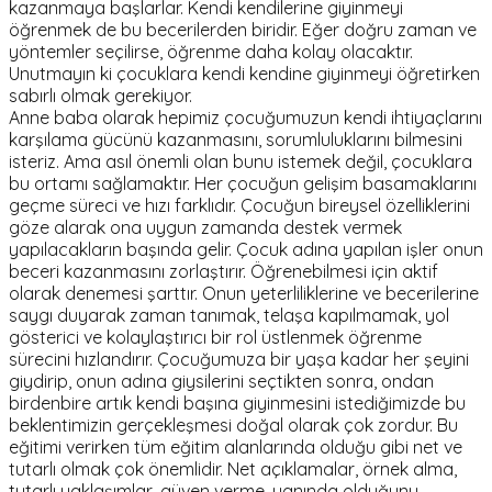
kazanmaya başlarlar. Kendi kendilerine giyinmeyi
öğrenmek de bu becerilerden biridir. Eğer doğru zaman ve
yöntemler seçilirse, öğrenme daha kolay olacaktır.
Unutmayın ki çocuklara kendi kendine giyinmeyi öğretirken
sabırlı olmak gerekiyor.
Anne baba olarak hepimiz çocuğumuzun kendi ihtiyaçlarını
karşılama gücünü kazanmasını, sorumluluklarını bilmesini
isteriz. Ama asıl önemli olan bunu istemek değil, çocuklara
bu ortamı sağlamaktır. Her çocuğun gelişim basamaklarını
geçme süreci ve hızı farklıdır. Çocuğun bireysel özelliklerini
göze alarak ona uygun zamanda destek vermek
yapılacakların başında gelir. Çocuk adına yapılan işler onun
beceri kazanmasını zorlaştırır. Öğrenebilmesi için aktif
olarak denemesi şarttır. Onun yeterliliklerine ve becerilerine
saygı duyarak zaman tanımak, telaşa kapılmamak, yol
gösterici ve kolaylaştırıcı bir rol üstlenmek öğrenme
sürecini hızlandırır. Çocuğumuza bir yaşa kadar her şeyini
giydirip, onun adına giysilerini seçtikten sonra, ondan
birdenbire artık kendi başına giyinmesini istediğimizde bu
beklentimizin gerçekleşmesi doğal olarak çok zordur. Bu
eğitimi verirken tüm eğitim alanlarında olduğu gibi net ve
tutarlı olmak çok önemlidir. Net açıklamalar, örnek alma,
tutarlı yaklaşımlar, güven verme, yanında olduğunu