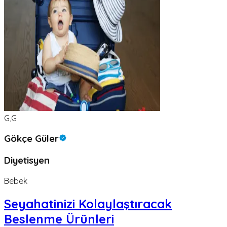
G,G
Gökçe Güler
Diyetisyen
Bebek
Seyahatinizi Kolaylaştıracak
Beslenme Ürünleri