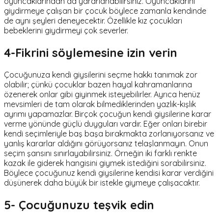
oyuncaklarından da yararlanabilirsiniz. Oyuncaklarını
giydirmeye çalışan bir çocuk böylece zamanla kendinde
de aynı şeyleri deneyecektir. Özellikle kız çocukları
bebeklerini giydirmeyi çok severler.
4-Fikrini söylemesine izin verin
Çocuğunuza kendi giysilerini seçme hakkı tanımak zor
olabilir; çünkü çocuklar bazen hayal kahramanlarına
özenerek onlar gibi giyinmek isteyebilirler. Ayrıca henüz
mevsimleri de tam olarak bilmediklerinden yazlık-kışlık
ayrımı yapamazlar. Birçok çocuğun kendi giysilerine karar
verme yönünde güçlü duyguları vardır. Eğer onları birebir
kendi seçimleriyle baş başa bırakmakta zorlanıyorsanız ve
yanlış kararlar aldığını görüyorsanız telaşlanmayın. Onun
seçim şansını sınırlayabilirsiniz. Örneğin iki farklı renkte
kazak ile giderek hangisini giymek istediğini sorabilirsiniz.
Böylece çocuğunuz kendi giysilerine kendisi karar verdiğini
düşünerek daha büyük bir istekle giymeye çalışacaktır.
5- Çocuğunuzu teşvik edin