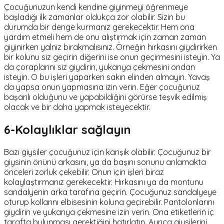
Çocuğunuzun kendi kendine giyinmeyi öğrenmeye
başladığı ilk zamanlar oldukça zor olabilir. Sizin bu
durumda bir denge kurmanız gerekecektir. Hem ona
yardım etmeli hem de onu alıştırmak için zaman zaman
giyinirken yalnız bırakmalısınız. Örneğin hırkasını giydirirken
bir kolunu siz geçirin diğerini ise onun geçirmesini isteyin. Ya
da çoraplarını siz giydirin, yukarıya çekmesini ondan
isteyin. O bu işleri yaparken sakın elinden almayın. Yavaş
da yapsa onun yapmasına izin verin. Eğer çocuğunuz
başarılı olduğunu ve yapabildiğini görürse teşvik edilmiş
olacak ve bir daha yapmak isteyecektir.
6-Kolaylıklar sağlayın
Bazı giysiler çocuğunuz için karışık olabilir. Çocuğunuz bir
giysinin önünü arkasını, ya da başını sonunu anlamakta
önceleri zorluk çekebilir. Onun için işleri biraz
kolaylaştırmanız gerekecektir. Hırkasını ya da montunu
sandalyenin arka tarafına geçirin. Çocuğunuz sandalyeye
oturup kollarını elbisesinin koluna geçirebilir. Pantolonlarını
giydirin ve yukarıya çekmesine izin verin. Ona etiketlerin iç
tarafta bulunması gerektiğini hatırlatın. Ayrıca giysilerini