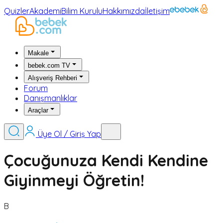
Quizler
Akademi
Bilim Kurulu
Hakkımızda
İletişim
Makale
bebek.com TV
Alışveriş Rehberi
Forum
Danışmanlıklar
Araçlar
Üye Ol / Giriş Yap
Çocuğunuza Kendi Kendine
Giyinmeyi Öğretin!
B