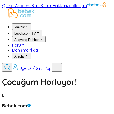
Quizler
Akademi
Bilim Kurulu
Hakkımızda
İletişim
Makale
bebek.com TV
Alışveriş Rehberi
Forum
Danışmanlıklar
Araçlar
Üye Ol / Giriş Yap
Çocuğum Horluyor!
B
Bebek.com