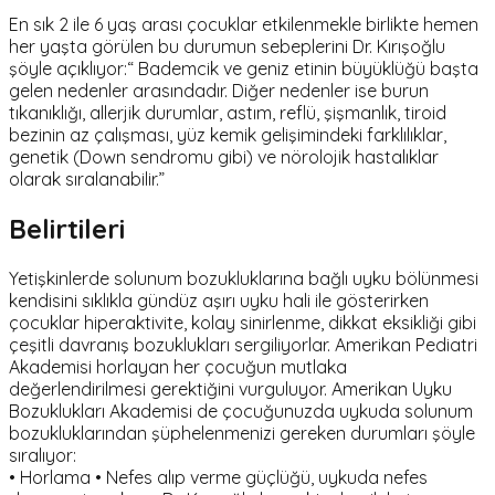
En sık 2 ile 6 yaş arası çocuklar etkilenmekle birlikte hemen
her yaşta görülen bu durumun sebeplerini Dr. Kırışoğlu
şöyle açıklıyor:“ Bademcik ve geniz etinin büyüklüğü başta
gelen nedenler arasındadır. Diğer nedenler ise burun
tıkanıklığı, allerjik durumlar, astım, reflü, şişmanlık, tiroid
bezinin az çalışması, yüz kemik gelişimindeki farklılıklar,
genetik (Down sendromu gibi) ve nörolojik hastalıklar
olarak sıralanabilir.”
Belirtileri
Yetişkinlerde solunum bozukluklarına bağlı uyku bölünmesi
kendisini sıklıkla gündüz aşırı uyku hali ile gösterirken
çocuklar hiperaktivite, kolay sinirlenme, dikkat eksikliği gibi
çeşitli davranış bozuklukları sergiliyorlar. Amerikan Pediatri
Akademisi horlayan her çocuğun mutlaka
değerlendirilmesi gerektiğini vurguluyor. Amerikan Uyku
Bozuklukları Akademisi de çocuğunuzda uykuda solunum
bozukluklarından şüphelenmenizi gereken durumları şöyle
sıralıyor:
• Horlama • Nefes alıp verme güçlüğü, uykuda nefes