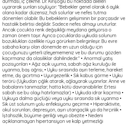
durması, iç çekme. Dr. Kırışoğlu bu noktada aileleri
uyararak şunları söylüyor: “Bebekler genel olarak 6 aylık
olana kadar düzensiz, hızlı solurlar ve nefes tutma
dönemleri olabilir. Bu bebeklerin gelişiminin bir parçasıdır ve
hastalık belirtisi değildir. Sadece nefes almayı unuturlar.
Ancak çocukta renk değişikliği meydana geliyorsa o
zaman önem taşır. Ayrıca çocuklarda uykuda solunum
bozuklukları özellikle rüya görürken belirginleşir. Bu evre
sabaha karşı olan dönemde en uzun olduğu için
çocuğunuzu yeterli izleyememeniz ve bu durumu gözden
kaçırmanız da olasılıklar dahilindedir.“ • Anormal yatış
pozisyonları • Ağız açık uyuma, sabah ağız kuruluğu ile
uyanma, baş ağrısı, • Uyku sırasında aşırı terleme, hareket
etme, diş gıcırtma • Uyurgezerlik • Sık kabus görme • Uyku
terörü (Uykudan çığlık atarak, ağlayarak uyanırlar. Anne ve
babalarını tanımazlar; hatta kötü davranabilirler. Ertesi
sabah ise bu olayı hatırlamazlar) • Uykuda idrar kaçırma •
Uykuya dalma güçlüğü veya uyku sırasında sık uyanma •
Sık üst solunum yolu enfeksiyonu geçirme • Hiperaktivite,
okul sorunları, depresyon, aşırı utangaçlık ya da hırçınlık •
İştahsızlık, büyüme geriliği veya obezite • Nedeni
açıklanamayan hipertansiyon ve kalp yetmezliği