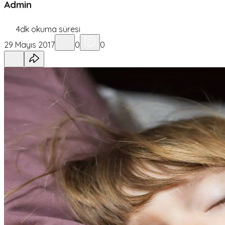
Admin
4
dk okuma süresi
29 Mayıs 2017
0
0