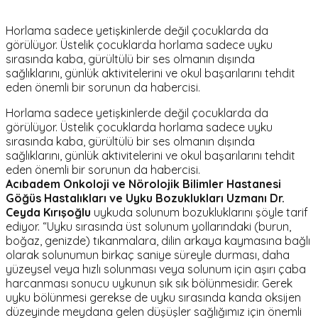
Horlama sadece yetişkinlerde değil çocuklarda da
görülüyor. Üstelik çocuklarda horlama sadece uyku
sırasında kaba, gürültülü bir ses olmanın dışında
sağlıklarını, günlük aktivitelerini ve okul başarılarını tehdit
eden önemli bir sorunun da habercisi.
Horlama sadece yetişkinlerde değil çocuklarda da
görülüyor. Üstelik çocuklarda horlama sadece uyku
sırasında kaba, gürültülü bir ses olmanın dışında
sağlıklarını, günlük aktivitelerini ve okul başarılarını tehdit
eden önemli bir sorunun da habercisi.
Acıbadem Onkoloji ve Nörolojik Bilimler Hastanesi
Göğüs Hastalıkları ve Uyku Bozuklukları Uzmanı Dr.
Ceyda Kırışoğlu
uykuda solunum bozukluklarını şöyle tarif
ediyor. “Uyku sırasında üst solunum yollarındaki (burun,
boğaz, genizde) tıkanmalara, dilin arkaya kaymasına bağlı
olarak solunumun birkaç saniye süreyle durması, daha
yüzeysel veya hızlı solunması veya solunum için aşırı çaba
harcanması sonucu uykunun sık sık bölünmesidir. Gerek
uyku bölünmesi gerekse de uyku sırasında kanda oksijen
düzeyinde meydana gelen düşüşler sağlığımız için önemli