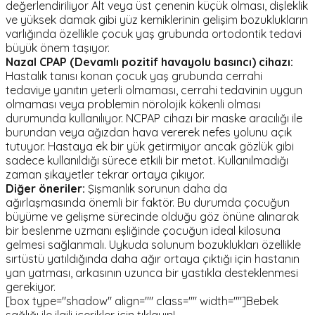
değerlendiriliyor Alt veya üst çenenin küçük olması, dişleklik
ve yüksek damak gibi yüz kemiklerinin gelişim bozuklukların
varlığında özellikle çocuk yaş grubunda ortodontik tedavi
büyük önem taşıyor.
Nazal CPAP (Devamlı pozitif havayolu basıncı) cihazı:
Hastalık tanısı konan çocuk yaş grubunda cerrahi
tedaviye yanıtın yeterli olmaması, cerrahi tedavinin uygun
olmaması veya problemin nörolojik kökenli olması
durumunda kullanılıyor. NCPAP cihazı bir maske aracılığı ile
burundan veya ağızdan hava vererek nefes yolunu açık
tutuyor. Hastaya ek bir yük getirmiyor ancak gözlük gibi
sadece kullanıldığı sürece etkili bir metot. Kullanılmadığı
zaman şikayetler tekrar ortaya çıkıyor.
Diğer öneriler:
Şişmanlık sorunun daha da
ağırlaşmasında önemli bir faktör. Bu durumda çocuğun
büyüme ve gelişme sürecinde olduğu göz önüne alınarak
bir beslenme uzmanı eşliğinde çocuğun ideal kilosuna
gelmesi sağlanmalı. Uykuda solunum bozuklukları özellikle
sırtüstü yatıldığında daha ağır ortaya çıktığı için hastanın
yan yatması, arkasının uzunca bir yastıkla desteklenmesi
gerekiyor.
[box type="shadow" align="" class="" width=""]Bebek
sağlığı ile ilgili içerikler için tıklayın!