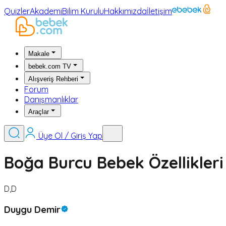
Quizler
Akademi
Bilim Kurulu
Hakkımızda
İletişim
Makale
bebek.com TV
Alışveriş Rehberi
Forum
Danışmanlıklar
Araçlar
Üye Ol / Giriş Yap
Boğa Burcu Bebek Özellikleri
D,D
Duygu Demir