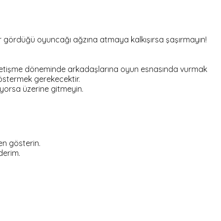
r gördüğü oyuncağı ağzına atmaya kalkışırsa şaşırmayın!
llik yetişme döneminde arkadaşlarına oyun esnasında vurmak
göstermek gerekecektir.
iyorsa üzerine gitmeyin.
en gösterin.
derim.