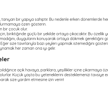
anıyan bir yapıya sahiptir. Bu nedenle erken dönemlerde he
ndurmamaya özen gösterin.
en bir çocuk olur.
için, biriktiğinde güçlü bir şekilde ortaya çıkacaktır. Bu öze
u olmadığını, duygularını konuşarak ortaya dökmek gerektiğini 
 Eğer size tavırlarıyla bazı şeyleri yapmak istemediğini göster
oynamak her zaman ona iyi gelir.
eler
diğince açık havaya, parklara, yeşillikler içine çıkarmaya öz
lurlar. Küçük yaşta bu yeteneklerini desteklemenizi tavsiye e
rak size yardım etmesine izin verin!