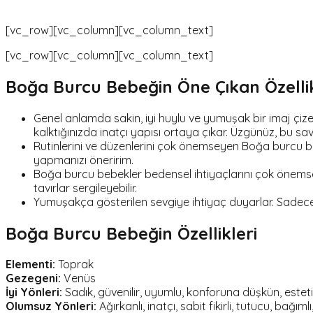
[vc_row][vc_column][vc_column_text]
[vc_row][vc_column][vc_column_text]
Boğa Burcu Bebeğin Öne Çıkan Özellik
Genel anlamda sakin, iyi huylu ve yumuşak bir imaj çize
kalktığınızda inatçı yapısı ortaya çıkar. Üzgünüz, bu
Rutinlerini ve düzenlerini çok önemseyen Boğa burcu 
yapmanızı öneririm.
Boğa burcu bebekler bedensel ihtiyaçlarını çok önemser
tavırlar sergileyebilir.
Yumuşakça gösterilen sevgiye ihtiyaç duyarlar. Sadece s
Boğa Burcu Bebeğin Özellikleri
Elementi:
Toprak
Gezegeni:
Venüs
İyi Yönleri:
Sadık, güvenilir, uyumlu, konforuna düşkün, estetik
Olumsuz Yönleri:
Ağırkanlı, inatçı, sabit fikirli, tutucu, ba