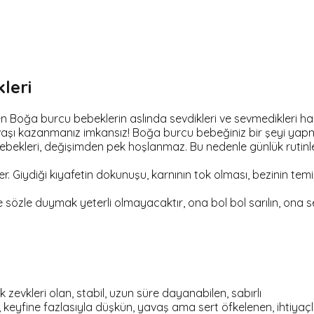
leri
n Boğa burcu bebeklerin aslında sevdikleri ve sevmedikleri hakk
 savaşı kazanmanız imkansız! Boğa burcu bebeğiniz bir şeyi ya
bebekleri, değişimden pek hoşlanmaz. Bu nedenle günlük ruti
. Giydiği kıyafetin dokunuşu, karnının tok olması, bezinin tem
özle duymak yeterli olmayacaktır, ona bol bol sarılın, ona se
 zevkleri olan, stabil, uzun süre dayanabilen, sabırlı
ğımlı, keyfine fazlasıyla düşkün, yavaş ama sert öfkelenen, ihti