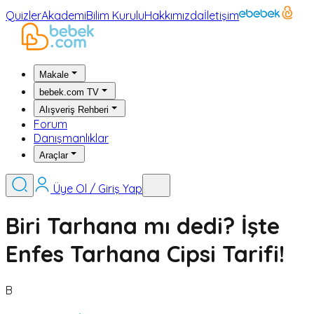
Quizler
Akademi
Bilim Kurulu
Hakkımızda
İletişim
Makale
bebek.com TV
Alışveriş Rehberi
Forum
Danışmanlıklar
Araçlar
Üye Ol / Giriş Yap
Biri Tarhana mı dedi? İşte
Enfes Tarhana Cipsi Tarifi!
B