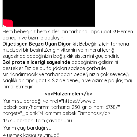
Hem bebeğiniz hem sizler için tarhanalı cips yaptık! Hemen
deneyin ve bizimle paylaşın.
Diyetisyen Beyza Uyan Diyor ki;
Bebeğiniz için tarhana
mucizevi bir besin! Zengin vitamin ve mineral içeriği
sayesinde bebeğinizin bağışıklık sistemini güçlendirir.
Bol protein içeriği sayesinde
bebeğinizin gelişimini
destekler. Biz de bu faydaları sadece çorba ile
sınırlandırmadık ve tarhanadan bebeğinizin çok seveceği
sağlıklı bir cips yaptık. Siz de deneyin ve bizimle paylaşmayı
ihmal etmeyin.
<b>Malzemeler</b>
Yarım su bardağı <a href="https://www.e-
bebek.com/hammm-tarhana-250-gr-p-ham-6738/"
target="_blank">Hammm bebek Tarhanası</a>
1.5 su bardağı tam çavdar unu
Yarım çay bardağı su
4 yemek kaşığı zeytinyağı