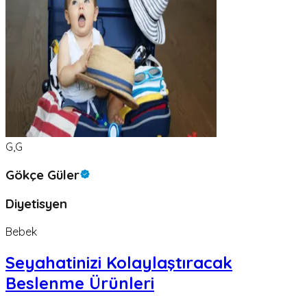
G,G
Gökçe Güler
Diyetisyen
Bebek
Seyahatinizi Kolaylaştıracak
Beslenme Ürünleri