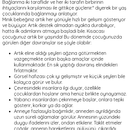
Bağlanma iki taraflıdır ve her iki tarafın birbirinin
ihtiyaçlarını karşılaması ile gittikçe güçlenir." diyerek bir yaş
çocuklarında bağlanmayı anlatıyor.
Minik bebeğiniz artık her yönüyle hızlı bir gelişim gösteriyor
ve büyüyor. Artık destek almadan ayakta durabiliyor,
hatta ilk adımlarını atmaya başladı bile. Kısacası
çocuğunuz artık bir yaşında! Bu dönemde çocuğunuzda
görülen diğer davranışlar ise şöyle olabilir:
Artık eline aldığı şeyleri ağzına götürmekten
vazgeçmekte onları başka amaçlar içinde
kullanmaktadır. En sık yaptığı davranış elindekileri
fırlatmaktır.
Görsel hafızası çok iyi gelişmiştir ve küçük şeyleri bile
kolayca görür ve bulur.
Çevresindeki insanlara ilgi duyar, özellikle
çocuklardan hoşlanır ama henüz birlikte oynayamaz.
Yabancı insanlardan çekinmeye başlar, onlara tepki
gösterir, korkar ya da ağlar.
Anneye fazlasıyla bağımlıdır, anneden ayrıldığında
uzun süreli ağlamalar görülür. Annesinin yüzündeki
duygu ifadelerini izler, ondan etkilenir. Taklit etmeler
çoğalır, annenin hareketlerini, gülüşünü, çıkardığı