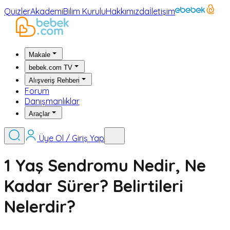
Quizler
Akademi
Bilim Kurulu
Hakkımızda
İletişim
Makale
bebek.com TV
Alışveriş Rehberi
Forum
Danışmanlıklar
Araçlar
Üye Ol / Giriş Yap
1 Yaş Sendromu Nedir, Ne
Kadar Sürer? Belirtileri
Nelerdir?