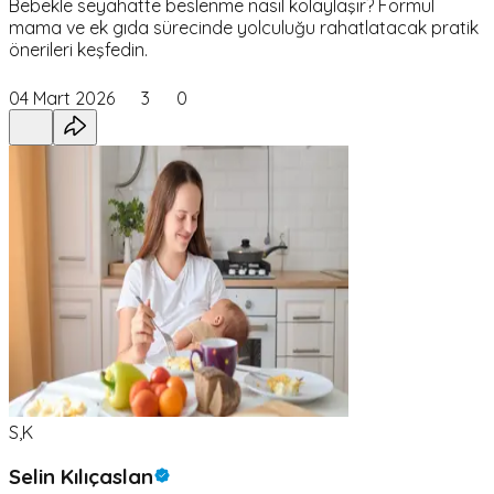
Bebekle seyahatte beslenme nasıl kolaylaşır? Formül
mama ve ek gıda sürecinde yolculuğu rahatlatacak pratik
önerileri keşfedin.
04 Mart 2026
3
0
S,K
Selin Kılıçaslan