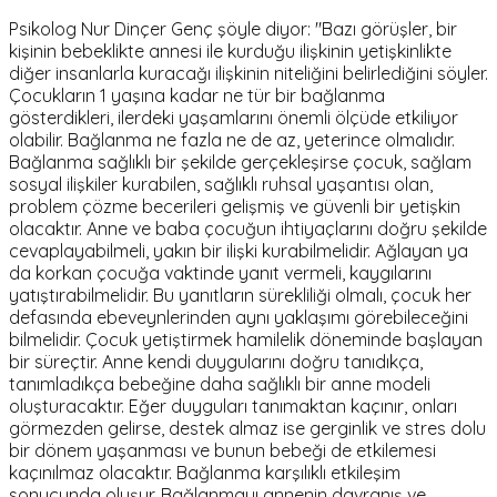
Psikolog Nur Dinçer Genç şöyle diyor: "Bazı görüşler, bir
kişinin bebeklikte annesi ile kurduğu ilişkinin yetişkinlikte
diğer insanlarla kuracağı ilişkinin niteliğini belirlediğini söyler.
Çocukların 1 yaşına kadar ne tür bir bağlanma
gösterdikleri, ilerdeki yaşamlarını önemli ölçüde etkiliyor
olabilir. Bağlanma ne fazla ne de az, yeterince olmalıdır.
Bağlanma sağlıklı bir şekilde gerçekleşirse çocuk, sağlam
sosyal ilişkiler kurabilen, sağlıklı ruhsal yaşantısı olan,
problem çözme becerileri gelişmiş ve güvenli bir yetişkin
olacaktır. Anne ve baba çocuğun ihtiyaçlarını doğru şekilde
cevaplayabilmeli, yakın bir ilişki kurabilmelidir. Ağlayan ya
da korkan çocuğa vaktinde yanıt vermeli, kaygılarını
yatıştırabilmelidir. Bu yanıtların sürekliliği olmalı, çocuk her
defasında ebeveynlerinden aynı yaklaşımı görebileceğini
bilmelidir. Çocuk yetiştirmek hamilelik döneminde başlayan
bir süreçtir. Anne kendi duygularını doğru tanıdıkça,
tanımladıkça bebeğine daha sağlıklı bir anne modeli
oluşturacaktır. Eğer duyguları tanımaktan kaçınır, onları
görmezden gelirse, destek almaz ise gerginlik ve stres dolu
bir dönem yaşanması ve bunun bebeği de etkilemesi
kaçınılmaz olacaktır. Bağlanma karşılıklı etkileşim
sonucunda oluşur. Bağlanmayı annenin davranış ve