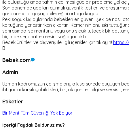
ile buluştuğu anda tahmin edilmesi güç bir probleme yol açıy
Son dönemde yapılan ayrıntılı güvenlik testleri ve araştırma
yaralanmalar yaşayabileceğini ortaya koydu.
Peki soğuk kış aylarında bebekleri en güvenli şekilde nasıl 
koltuğuna yerleştirirken çıkartın. Kemerinin onu sıkı tuttu
sonrasında ise montunu veya onu sıcak tutacak bir battan
biçimde seyahat etmesini sağlayacaktır.
Bebek ürünleri ve alışveriş ile ilgili içerikler için tıklayın!
https:/
B
Bebek.com
Admin
Uzman kadromuzun çalışmalarıyla kısa sürede büyüyen bebek.c
ihtiyacını karşılayabildikleri, birçok güncel, bilgi ve servis içer
Etiketler
Bir Mont Tüm Güvenliği Yok Ediyor
İçeriği Faydalı Buldunuz mu?