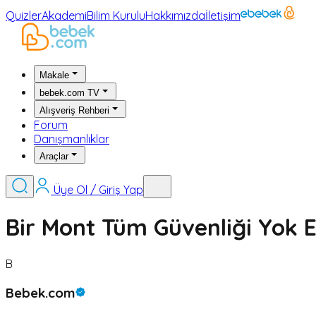
Quizler
Akademi
Bilim Kurulu
Hakkımızda
İletişim
Makale
bebek.com TV
Alışveriş Rehberi
Forum
Danışmanlıklar
Araçlar
Üye Ol / Giriş Yap
Bir Mont Tüm Güvenliği Yok 
B
Bebek.com