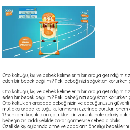
Oto koltuğu, kış ve bebek kelimelerini bir araya getirdiğim
eden bir bebek değil mi? Peki bebeğinizi soğuktan korurken ço
Oto koltuğu, kış ve bebek kelimelerini bir araya getirdiğim
eden bir bebek değil mi? Peki bebeğinizi soğuktan korurken ço
Oto koltukları arabada bebeğinizin ve çocuğunuzun güvenli ş
mutlaka araba koltuğu kullanmanın üzerinde durulan önem o
135cm’den küçük olan çocuklar için zorunlu hale gelmiş bulun
bebeğinizin ciddi şekilde zarar görmesine sebep olabilir.
Özellikle kış aylarında anne ve babaların önceliği bebekler