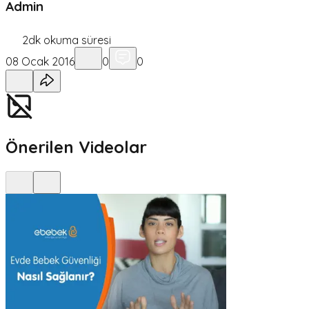
Admin
2
dk okuma süresi
08 Ocak 2016
0
0
Önerilen Videolar