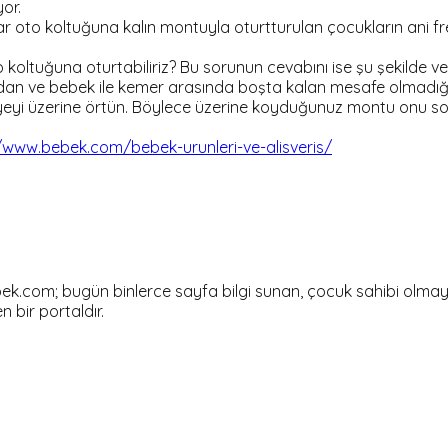
or.
lar oto koltuğuna kalın montuyla oturtturulan çocukların ani 
oto koltuğuna oturtabiliriz? Bu sorunun cevabını ise şu şekild
ğundan ve bebek ile kemer arasında boşta kalan mesafe olmadığ
iyeyi üzerine örtün. Böylece üzerine koyduğunuz montu onu 
/www.bebek.com/bebek-urunleri-ve-alisveris/
om; bugün binlerce sayfa bilgi sunan, çocuk sahibi olmayı dü
en bir portaldır.