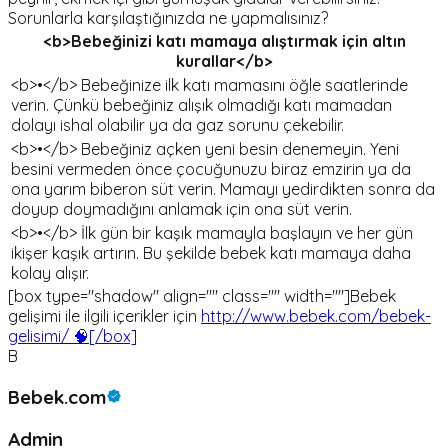
Sorunlarla karşılaştığınızda ne yapmalısınız?
<b>Bebeğinizi katı mamaya alıştırmak için altın
kurallar</b>
<b>•</b> Bebeğinize ilk katı mamasını öğle saatlerinde
verin. Çünkü bebeğiniz alışık olmadığı katı mamadan
dolayı ishal olabilir ya da gaz sorunu çekebilir.
<b>•</b> Bebeğiniz açken yeni besin denemeyin. Yeni
besini vermeden önce çocuğunuzu biraz emzirin ya da
ona yarım biberon süt verin. Mamayı yedirdikten sonra da
doyup doymadığını anlamak için ona süt verin.
<b>•</b> İlk gün bir kaşık mamayla başlayın ve her gün
ikişer kaşık artırın. Bu şekilde bebek katı mamaya daha
kolay alışır.
[box type="shadow" align="" class="" width=""]Bebek
gelişimi ile ilgili içerikler için
http://www.bebek.com/bebek-
gelisimi/ 🧠[/box]
B
Bebek.com
Admin