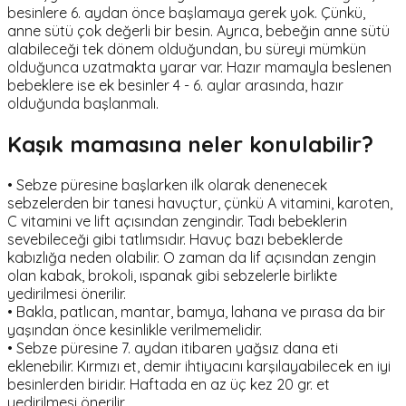
besinlere 6. aydan önce başlamaya gerek yok. Çünkü,
anne sütü çok değerli bir besin. Ayrıca, bebeğin anne sütü
alabileceği tek dönem olduğundan, bu süreyi mümkün
olduğunca uzatmakta yarar var. Hazır mamayla beslenen
bebeklere ise ek besinler 4 - 6. aylar arasında, hazır
olduğunda başlanmalı.
Kaşık mamasına neler konulabilir?
• Sebze püresine başlarken ilk olarak denenecek
sebzelerden bir tanesi havuçtur, çünkü A vitamini, karoten,
C vitamini ve lift açısından zengindir. Tadı bebeklerin
sevebileceği gibi tatlımsıdır. Havuç bazı bebeklerde
kabızlığa neden olabilir. O zaman da lif açısından zengin
olan kabak, brokoli, ıspanak gibi sebzelerle birlikte
yedirilmesi önerilir.
• Bakla, patlıcan, mantar, bamya, lahana ve pırasa da bir
yaşından önce kesinlikle verilmemelidir.
• Sebze püresine 7. aydan itibaren yağsız dana eti
eklenebilir. Kırmızı et, demir ihtiyacını karşılayabilecek en iyi
besinlerden biridir. Haftada en az üç kez 20 gr. et
yedirilmesi önerilir.