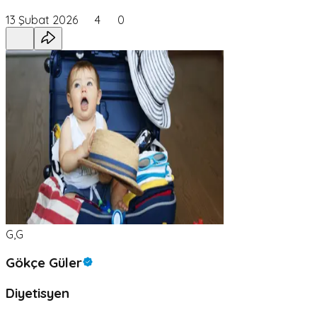
13 Şubat 2026
4
0
G,G
Gökçe Güler
Diyetisyen