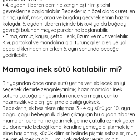
• 4. aydan itibaren demirle zenginleştirilmiş tahıl
gevreklerine başlanılabilir. Bebekler için özel olarak üretilen
pirinç, yulaf, mısır, arpa ve buğday gecvreklerinin hazmı
kolaydır. 6. aydan itibaren içinde bisküvi ya da buğday
gevreği bulunan meyve pürelerine başlanabilir.
• Elma, armut, kayısı, şeftali, erik, üzüm ve muz verilebilir.
Kivi, portakal ve mandalina gibi turunçgiller alerjiye yol
açabildiklerinden en erken 6. ayın sonunda bebeğe
yedirilebilir.
Mamaya inek sütü katılabilir mi?
Bir yaşından önce anne sütü yerine verilebilecek en iyi
seçenek demirle zenginleştirilmiş hazır mamalar. İnek
sütünü çocuğa bir yaşından önce vermeyin, çünkü
hazımsızlık ve alerji gelişme olasılığı yüksek.
Bebeklerin, ek besinlere alışması 3 - 4 ay sürüyor. 10. aya
doğru çoğu bebeğin ilk dişleri çıktığı için bu aydan itibaren
mamaları püre haline getirmek yerine çatalla ezmek yeterli.
Bu dönemde bebeği kendi kendine yemeye alıştırmak için
eline haşlanmış, küçük dilimler halinde pişmiş sebzeler, muz,
peynir, ekmek içi gibi yumuşak gıdalar verebilirsiniz.