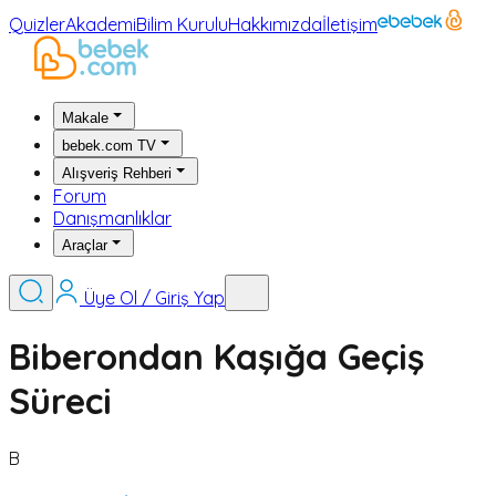
Quizler
Akademi
Bilim Kurulu
Hakkımızda
İletişim
Makale
bebek.com TV
Alışveriş Rehberi
Forum
Danışmanlıklar
Araçlar
Üye Ol / Giriş Yap
Biberondan Kaşığa Geçiş
Süreci
B