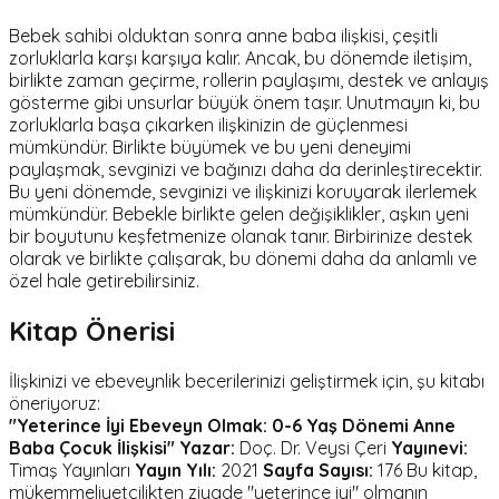
Bebek sahibi olduktan sonra anne baba ilişkisi, çeşitli
zorluklarla karşı karşıya kalır. Ancak, bu dönemde iletişim,
birlikte zaman geçirme, rollerin paylaşımı, destek ve anlayış
gösterme gibi unsurlar büyük önem taşır. Unutmayın ki, bu
zorluklarla başa çıkarken ilişkinizin de güçlenmesi
mümkündür. Birlikte büyümek ve bu yeni deneyimi
paylaşmak, sevginizi ve bağınızı daha da derinleştirecektir.
Bu yeni dönemde, sevginizi ve ilişkinizi koruyarak ilerlemek
mümkündür. Bebekle birlikte gelen değişiklikler, aşkın yeni
bir boyutunu keşfetmenize olanak tanır. Birbirinize destek
olarak ve birlikte çalışarak, bu dönemi daha da anlamlı ve
özel hale getirebilirsiniz.
Kitap Önerisi
İlişkinizi ve ebeveynlik becerilerinizi geliştirmek için, şu kitabı
öneriyoruz:
"Yeterince İyi Ebeveyn Olmak: 0-6 Yaş Dönemi Anne
Baba Çocuk İlişkisi"
Yazar:
Doç. Dr. Veysi Çeri
Yayınevi:
Timaş Yayınları
Yayın Yılı:
2021
Sayfa Sayısı:
176 Bu kitap,
mükemmeliyetçilikten ziyade "yeterince iyi" olmanın