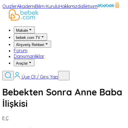
Quizler
Akademi
Bilim Kurulu
Hakkımızda
İletişim
Makale
bebek.com TV
Alışveriş Rehberi
Forum
Danışmanlıklar
Araçlar
Üye Ol / Giriş Yap
Bebekten Sonra Anne Baba
İlişkisi
E,Ç