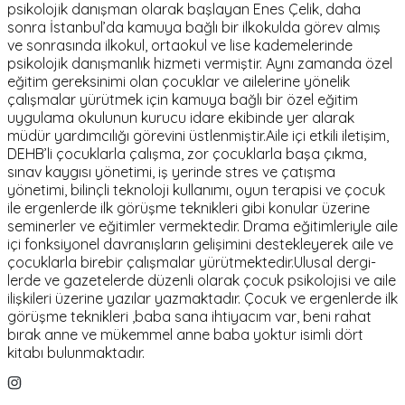
psikolojik danışman olarak başlayan Enes Çelik, daha
sonra İstanbul’da kamuya bağlı bir ilkokulda görev almış
ve sonrasında ilkokul, ortaokul ve lise kademelerinde
psikolojik danışmanlık hizmeti vermiştir. Aynı zamanda özel
eğitim gereksinimi olan çocuklar ve ailelerine yönelik
çalışmalar yürütmek için kamuya bağlı bir özel eğitim
uygulama okulunun kurucu idare ekibinde yer alarak
müdür yardımcılığı görevini üstlenmiştir. ​Aile içi etkili iletişim,
DEHB’li çocuklarla çalışma, zor çocuklarla başa çıkma,
sınav kaygısı yönetimi, iş yerinde stres ve çatışma
yönetimi, bilinçli teknoloji kullanımı, oyun terapisi ve çocuk
ile ergenlerde ilk görüşme teknikleri gibi konular üzerine
seminerler ve eğitimler vermektedir. Drama eğitimleriyle aile
içi fonksiyonel davranışların gelişimini destekleyerek aile ve
çocuklarla birebir çalışmalar yürütmektedir.​ Ulusal dergi-
lerde ve gazetelerde düzenli olarak çocuk psikolojisi ve aile
ilişkileri üzerine yazılar yazmaktadır. Çocuk ve ergenlerde ilk
görüşme teknikleri ,baba sana ihtiyacım var, beni rahat
bırak anne ve mükemmel anne baba yoktur isimli dört
kitabı bulunmaktadır.