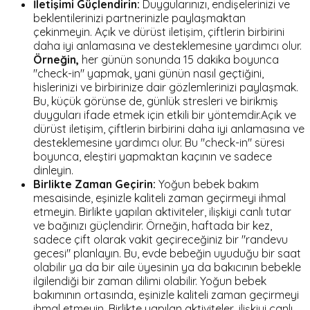
İletişimi Güçlendirin:
Duygularınızı, endişelerinizi ve
beklentilerinizi partnerinizle paylaşmaktan
çekinmeyin. Açık ve dürüst iletişim, çiftlerin birbirini
daha iyi anlamasına ve desteklemesine yardımcı olur.
Örneğin,
her günün sonunda 15 dakika boyunca
"check-in" yapmak, yani günün nasıl geçtiğini,
hislerinizi ve birbirinize dair gözlemlerinizi paylaşmak.
Bu, küçük görünse de, günlük stresleri ve birikmiş
duyguları ifade etmek için etkili bir yöntemdir.Açık ve
dürüst iletişim, çiftlerin birbirini daha iyi anlamasına ve
desteklemesine yardımcı olur. Bu "check-in" süresi
boyunca, eleştiri yapmaktan kaçının ve sadece
dinleyin.
Birlikte Zaman Geçirin:
Yoğun bebek bakım
mesaisinde, eşinizle kaliteli zaman geçirmeyi ihmal
etmeyin. Birlikte yapılan aktiviteler, ilişkiyi canlı tutar
ve bağınızı güçlendirir. Örneğin, haftada bir kez,
sadece çift olarak vakit geçireceğiniz bir "randevu
gecesi" planlayın. Bu, evde bebeğin uyuduğu bir saat
olabilir ya da bir aile üyesinin ya da bakıcının bebekle
ilgilendiği bir zaman dilimi olabilir. Yoğun bebek
bakımının ortasında, eşinizle kaliteli zaman geçirmeyi
ihmal etmeyin. Birlikte yapılan aktiviteler, ilişkiyi canlı