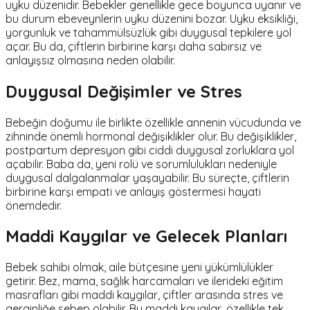
uyku düzenidir. Bebekler genellikle gece boyunca uyanır ve
bu durum ebeveynlerin uyku düzenini bozar. Uyku eksikliği,
yorgunluk ve tahammülsüzlük gibi duygusal tepkilere yol
açar. Bu da, çiftlerin birbirine karşı daha sabırsız ve
anlayışsız olmasına neden olabilir.
Duygusal Değişimler ve Stres
Bebeğin doğumu ile birlikte özellikle annenin vücudunda ve
zihninde önemli hormonal değişiklikler olur. Bu değişiklikler,
postpartum depresyon gibi ciddi duygusal zorluklara yol
açabilir. Baba da, yeni rolü ve sorumlulukları nedeniyle
duygusal dalgalanmalar yaşayabilir. Bu süreçte, çiftlerin
birbirine karşı empati ve anlayış göstermesi hayati
önemdedir.
Maddi Kaygılar ve Gelecek Planları
Bebek sahibi olmak, aile bütçesine yeni yükümlülükler
getirir. Bez, mama, sağlık harcamaları ve ilerideki eğitim
masrafları gibi maddi kaygılar, çiftler arasında stres ve
gerginliğe sebep olabilir. Bu maddi kaygılar, özellikle tek