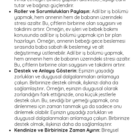
tutar ve bağınızı güçlendirir.
Roller ve Sorumlulukları Paylaşın:
Adil bir iş bölümü
yapmak, hem annenin hem de babanın üzerindeki
stresi azaltır. Bu, çiftlerin birbirine olan saygısını ve
takdirini artırır. Örneğin, ev işleri ve bebek bakımı
konusunda adil bir iş bölümü yapmak için bir plan
hazırlayın. Örneğin, annenin bebeği gece beslemesi
sırasında baba sabah ilk beslemeyi ve alt
değiştirmeyi üstlenebilir. Adil bir iş bölümü yapmak,
hem annenin hem de babanın üzerindeki stresi azaltır.
Bu, çiftlerin birbirine olan saygısını ve takdirini artırır.
Destek ve Anlayış Gösterin:
Eşinizin yaşadığı
zorlukları ve duygusal dalgalanmaları anlamaya
çalışın. Birbirinize destek olmak, ilişkinizi daha da
sağlamlaştırır
.
Örneğin, eşinizin duygusal olarak
zorlandığını fark ettiğinizde, ona küçük jestlerle
destek olun. Bu, sevdiği bir yemeği yapmak, ona
dinlenmesi için zaman tanımak ya da sadece onu
dinlemek olabilir. Eşinizin yaşadığı zorlukları ve
duygusal dalgalanmaları anlamaya çalışın. Birbirinize
destek olmak, ilişkinizi daha da sağlamlaştırır.
Kendinize ve Birbirinize Zaman Ayırın:
Bireysel