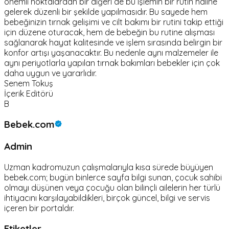
önemli noktalardan bir diğeri de bu işlemin bir rutin haline
gelerek düzenli bir şekilde yapılmasıdır. Bu sayede hem
bebeğinizin tırnak gelişimi ve cilt bakımı bir rutini takip ettiği
için düzene oturacak, hem de bebeğin bu rutine alışması
sağlanarak hayat kalitesinde ve işlem sırasında belirgin bir
konfor artışı yaşanacaktır. Bu nedenle aynı malzemeler ile
aynı periyotlarla yapılan tırnak bakımları bebekler için çok
daha uygun ve yararlıdır.
Senem Tokuş
İçerik Editörü
B
Bebek.com
Admin
Uzman kadromuzun çalışmalarıyla kısa sürede büyüyen
bebek.com; bugün binlerce sayfa bilgi sunan, çocuk sahibi
olmayı düşünen veya çocuğu olan bilinçli ailelerin her türlü
ihtiyacını karşılayabildikleri, birçok güncel, bilgi ve servis
içeren bir portaldır.
Etiketler