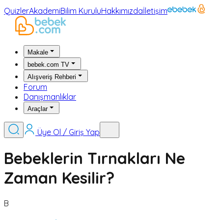
Quizler
Akademi
Bilim Kurulu
Hakkımızda
İletişim
Makale
bebek.com TV
Alışveriş Rehberi
Forum
Danışmanlıklar
Araçlar
Üye Ol / Giriş Yap
Bebeklerin Tırnakları Ne
Zaman Kesilir?
B