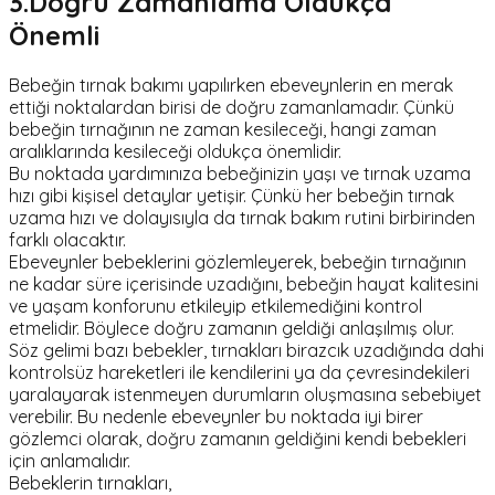
3.Doğru Zamanlama Oldukça
Önemli
Bebeğin tırnak bakımı yapılırken ebeveynlerin en merak
ettiği noktalardan birisi de doğru zamanlamadır. Çünkü
bebeğin tırnağının ne zaman kesileceği, hangi zaman
aralıklarında kesileceği oldukça önemlidir.
Bu noktada yardımınıza bebeğinizin yaşı ve tırnak uzama
hızı gibi kişisel detaylar yetişir. Çünkü her bebeğin tırnak
uzama hızı ve dolayısıyla da tırnak bakım rutini birbirinden
farklı olacaktır.
Ebeveynler bebeklerini gözlemleyerek, bebeğin tırnağının
ne kadar süre içerisinde uzadığını, bebeğin hayat kalitesini
ve yaşam konforunu etkileyip etkilemediğini kontrol
etmelidir. Böylece doğru zamanın geldiği anlaşılmış olur.
Söz gelimi bazı bebekler, tırnakları birazcık uzadığında dahi
kontrolsüz hareketleri ile kendilerini ya da çevresindekileri
yaralayarak istenmeyen durumların oluşmasına sebebiyet
verebilir. Bu nedenle ebeveynler bu noktada iyi birer
gözlemci olarak, doğru zamanın geldiğini kendi bebekleri
için anlamalıdır.
Bebeklerin tırnakları,