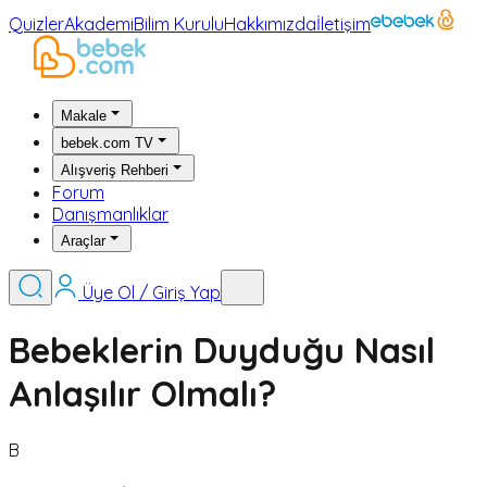
Quizler
Akademi
Bilim Kurulu
Hakkımızda
İletişim
Makale
bebek.com TV
Alışveriş Rehberi
Forum
Danışmanlıklar
Araçlar
Üye Ol / Giriş Yap
Bebeklerin Duyduğu Nasıl
Anlaşılır Olmalı?
B