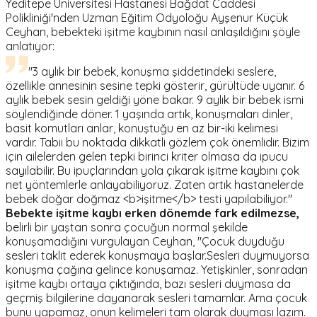
Yeditepe Üniversitesi Hastanesi Bağdat Caddesi
Polikliniği'nden Uzman Eğitim Odyoloğu Ayşenur Küçük
Ceyhan, bebekteki işitme kaybının nasıl anlaşıldığını şöyle
anlatıyor:
"3 aylık bir bebek, konuşma şiddetindeki seslere,
özellikle annesinin sesine tepki gösterir, gürültüde uyanır. 6
aylık bebek sesin geldiği yöne bakar. 9 aylık bir bebek ismi
söylendiğinde döner. 1 yaşında artık, konuşmaları dinler,
basit komutları anlar, konuştuğu en az bir-iki kelimesi
vardır. Tabii bu noktada dikkatli gözlem çok önemlidir. Bizim
için ailelerden gelen tepki birinci kriter olmasa da ipucu
sayılabilir. Bu ipuçlarından yola çıkarak işitme kaybını çok
net yöntemlerle anlayabiliyoruz. Zaten artık hastanelerde
bebek doğar doğmaz <b>işitme</b> testi yapılabiliyor."
Bebekte işitme kaybı erken dönemde fark edilmezse,
belirli bir yaştan sonra çocuğun normal şekilde
konuşamadığını vurgulayan Ceyhan, "Çocuk duyduğu
sesleri taklit ederek konuşmaya başlar.Sesleri duymuyorsa
konuşma çağına gelince konuşamaz. Yetişkinler, sonradan
işitme kaybı ortaya çıktığında, bazı sesleri duymasa da
geçmiş bilgilerine dayanarak sesleri tamamlar. Ama çocuk
bunu yapamaz, onun kelimeleri tam olarak duyması lazım.