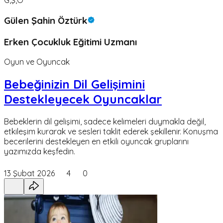
G,Ş,Ö
Gülen Şahin Öztürk
Erken Çocukluk Eğitimi Uzmanı
Oyun ve Oyuncak
Bebeğinizin Dil Gelişimini
Destekleyecek Oyuncaklar
Bebeklerin dil gelişimi, sadece kelimeleri duymakla değil,
etkileşim kurarak ve sesleri taklit ederek şekillenir. Konuşma
becerilerini destekleyen en etkili oyuncak gruplarını
yazımızda keşfedin.
13 Şubat 2026
4
0