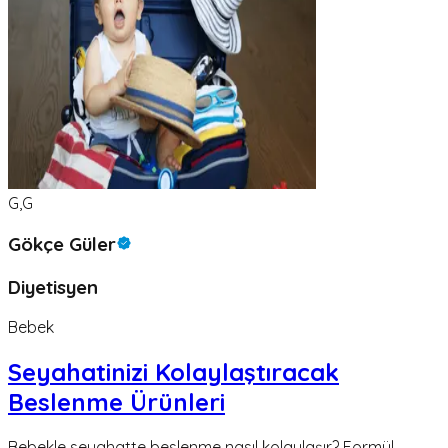
G,G
Gökçe Güler
Diyetisyen
Bebek
Seyahatinizi Kolaylaştıracak
Beslenme Ürünleri
Bebekle seyahatte beslenme nasıl kolaylaşır? Formül