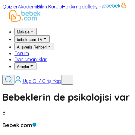
Quizler
Akademi
Bilim Kurulu
Hakkımızda
İletişim
Makale
bebek.com TV
Alışveriş Rehberi
Forum
Danışmanlıklar
Araçlar
Üye Ol / Giriş Yap
Bebeklerin de psikolojisi var
B
Bebek.com