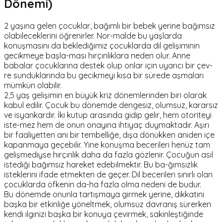
Dönemi)
2 yaşına gelen çocuklar, bağımlı bir bebek yerine bağımsız
olabileceklerini öğrenirler. Nor-malde bu yaşlarda
konuşmasını da beklediğimiz çocuklarda dil gelişiminin
gecikmeye başla-ması hırçınlıklara neden olur. Anne
babalar çocuklarına destek olup onlar için uyarıcı bir çev-
re sunduklarında bu gecikmeyi kısa bir sürede aşmaları
mümkün olabilir.
2,5 yaş gelişimin en büyük kriz dönemlerinden biri olarak
kabul edilir. Çocuk bu dönemde dengesiz, olumsuz, kararsız
ve isyankardır. İki kutup arasında gidip gelir, hem otoriteyi
iste-mez hem de onun onayına ihtiyaç duymaktadır. Aşırı
bir faaliyetten ani bir tembelliğe, dışa dönükken aniden içe
kapanmaya geçebilir. Yine konuşma becerileri henüz tam
gelişmediyse hırçınlık daha da fazla gözlenir. Çocuğun asıl
istediği bağımsız hareket edebilmektir. Bu ba-ğımsızlık
isteklerini ifade etmekten de geçer. Dil becerileri sınırlı olan
çocuklarda öfkenin da-ha fazla olma nedeni de budur.
Bu dönemde onunla tartışmaya girmek yerine, dikkatini
başka bir etkinliğe yöneltmek, olumsuz davranış sürerken
kendi ilginizi başka bir konuya çevirmek, sakinleştiğinde