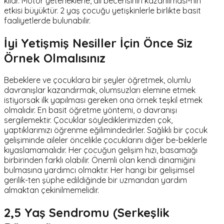
kılar. Motor yeteneklerle, dil becerisinin kazanılması-nın
etkisi büyüktür. 2 yaş çocuğu yetişkinlerle birlikte basit
faaliyetlerde bulunabilir.
İyi Yetişmiş Nesiller İçin Önce Siz
Örnek Olmalısınız
Bebeklere ve çocuklara bir şeyler öğretmek, olumlu
davranışlar kazandırmak, olumsuzları elemine etmek
istiyorsak ilk yapılması gereken ona örnek teşkil etmek
olmalıdır. En basit öğretme yöntemi, o davranışı
sergilemektir. Çocuklar söylediklerimizden çok,
yaptıklarımızı öğrenme eğilimindedirler. Sağlıklı bir çocuk
gelişiminde aileler öncelikle çocuklarını diğer be-beklerle
kıyaslamamalıdır. Her çocuğun gelişim hızı, basamağı
birbirinden farklı olabilir. Önemli olan kendi dinamiğini
bulmasına yardımcı olmaktır. Her hangi bir gelişimsel
gerilik-ten şüphe edildiğinde bir uzmandan yardım
almaktan çekinilmemelidir.
2,5 Yaş Sendromu (Serkeşlik