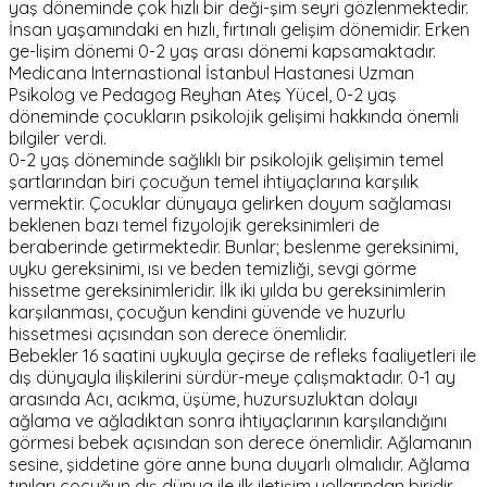
yaş döneminde çok hızlı bir deği-şim seyri gözlenmektedir.
İnsan yaşamındaki en hızlı, fırtınalı gelişim dönemidir. Erken
ge-lişim dönemi 0-2 yaş arası dönemi kapsamaktadır.
Medicana Internastional İstanbul Hastanesi Uzman
Psikolog ve Pedagog Reyhan Ateş Yücel, 0-2 yaş
döneminde çocukların psikolojik gelişimi hakkında önemli
bilgiler verdi.
0-2 yaş döneminde sağlıklı bir psikolojik gelişimin temel
şartlarından biri çocuğun temel ihtiyaçlarına karşılık
vermektir. Çocuklar dünyaya gelirken doyum sağlaması
beklenen bazı temel fizyolojik gereksinimleri de
beraberinde getirmektedir. Bunlar; beslenme gereksinimi,
uyku gereksinimi, ısı ve beden temizliği, sevgi görme
hissetme gereksinimleridir. İlk iki yılda bu gereksinimlerin
karşılanması, çocuğun kendini güvende ve huzurlu
hissetmesi açısından son derece önemlidir.
Bebekler 16 saatini uykuyla geçirse de refleks faaliyetleri ile
dış dünyayla ilişkilerini sürdür-meye çalışmaktadır. 0-1 ay
arasında Acı, acıkma, üşüme, huzursuzluktan dolayı
ağlama ve ağladıktan sonra ihtiyaçlarının karşılandığını
görmesi bebek açısından son derece önemlidir. Ağlamanın
sesine, şiddetine göre anne buna duyarlı olmalıdır. Ağlama
tınıları çocuğun dış dünya ile ilk iletişim yollarından biridir.