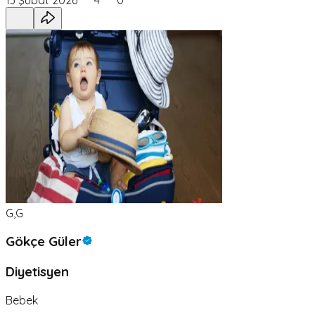
G,G
Gökçe Güler
Diyetisyen
Bebek