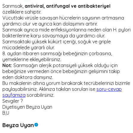
Sarımsak,
antiviral, antifungal ve antibakteriyel
özelliklere sahiptir.
Vücuttaki virüsle savaşan hücrelerin sayısının artmasına
yardımcı olur ve ayrıca kan dolaşımını artırır.
Sarımsak ayrıca mide enfeksiyonlarına neden olan H. pylori
bakterilerine karşı savaşmaya da yardımcı olur.
Sarımsaktaki yüksek kükürt içeriği, soğuk ve griple
mücadelede yararlı olur.
8. aydan itibaren sarımsağı bebeğinizin çorbasına,
yemeklerine ekleyebilirsiniz.
Not:
Sarımsağın alerjik potansiyeli yüksek olduğu için
bebeğinize vermeden önce bebeğinizin gelişimini takip
eden doktora danışınız.
Bu makalenin altına yorum bırakarak tecrübelerinizi bizimle
paylaşabilirsiniz. Aklınıza takılan soruları ise
soru-cevap
sayfamıza
sorabilirsiniz.
Sevgiler ?
Diyetisyen Beyza Uyan
B,U
Beyza Uyan