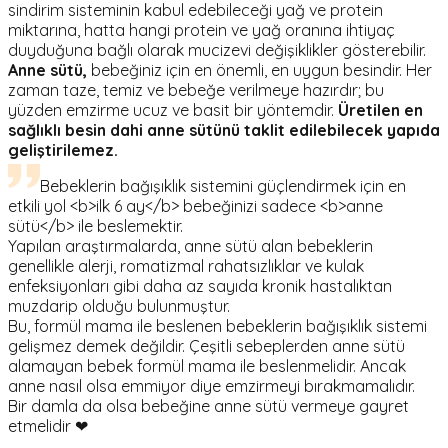
sindirim sisteminin kabul edebileceği yağ ve protein
miktarına, hatta hangi protein ve yağ oranına ihtiyaç
duyduğuna bağlı olarak mucizevi değişiklikler gösterebilir.
Anne sütü,
bebeğiniz için en önemli, en uygun besindir. Her
zaman taze, temiz ve bebeğe verilmeye hazırdır; bu
yüzden emzirme ucuz ve basit bir yöntemdir.
Üretilen en
sağlıklı besin dahi anne sütünü taklit edilebilecek yapıda
geliştirilemez.
Bebeklerin bağışıklık sistemini güçlendirmek için en
etkili yol <b>ilk 6 ay</b> bebeğinizi sadece <b>anne
sütü</b> ile beslemektir.
Yapılan araştırmalarda, anne sütü alan bebeklerin
genellikle alerji, romatizmal rahatsızlıklar ve kulak
enfeksiyonları gibi daha az sayıda kronik hastalıktan
muzdarip olduğu bulunmuştur.
Bu, formül mama ile beslenen bebeklerin bağışıklık sistemi
gelişmez demek değildir. Çeşitli sebeplerden anne sütü
alamayan bebek formül mama ile beslenmelidir. Ancak
anne nasıl olsa emmiyor diye emzirmeyi bırakmamalıdır.
Bir damla da olsa bebeğine anne sütü vermeye gayret
etmelidir ❤