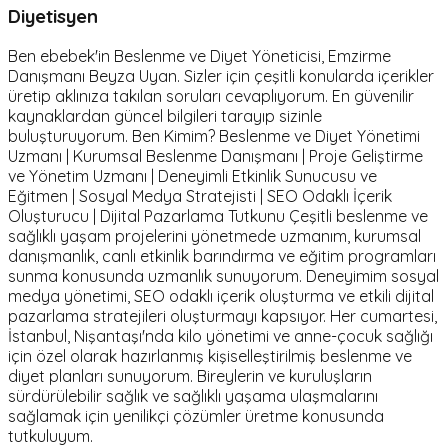
Diyetisyen
Ben ebebek'in Beslenme ve Diyet Yöneticisi, Emzirme
Danışmanı Beyza Uyan. Sizler için çeşitli konularda içerikler
üretip aklınıza takılan soruları cevaplıyorum. En güvenilir
kaynaklardan güncel bilgileri tarayıp sizinle
buluşturuyorum. Ben Kimim? Beslenme ve Diyet Yönetimi
Uzmanı | Kurumsal Beslenme Danışmanı | Proje Geliştirme
ve Yönetim Uzmanı | Deneyimli Etkinlik Sunucusu ve
Eğitmen | Sosyal Medya Stratejisti | SEO Odaklı İçerik
Oluşturucu | Dijital Pazarlama Tutkunu Çeşitli beslenme ve
sağlıklı yaşam projelerini yönetmede uzmanım, kurumsal
danışmanlık, canlı etkinlik barındırma ve eğitim programları
sunma konusunda uzmanlık sunuyorum. Deneyimim sosyal
medya yönetimi, SEO odaklı içerik oluşturma ve etkili dijital
pazarlama stratejileri oluşturmayı kapsıyor. Her cumartesi,
İstanbul, Nişantaşı'nda kilo yönetimi ve anne-çocuk sağlığı
için özel olarak hazırlanmış kişiselleştirilmiş beslenme ve
diyet planları sunuyorum. Bireylerin ve kuruluşların
sürdürülebilir sağlık ve sağlıklı yaşama ulaşmalarını
sağlamak için yenilikçi çözümler üretme konusunda
tutkuluyum.