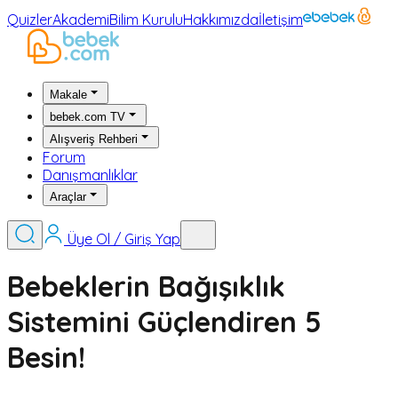
Quizler
Akademi
Bilim Kurulu
Hakkımızda
İletişim
Makale
bebek.com TV
Alışveriş Rehberi
Forum
Danışmanlıklar
Araçlar
Üye Ol / Giriş Yap
Bebeklerin Bağışıklık
Sistemini Güçlendiren 5
Besin!