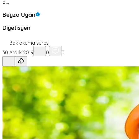
B,U
Beyza Uyan
Diyetisyen
3
dk okuma süresi
30 Aralık 2019
0
0