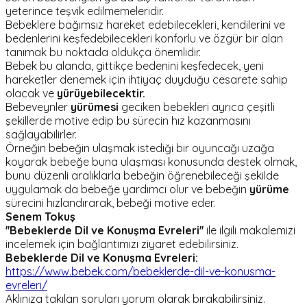
yeterince teşvik edilmemeleridir.
Bebeklere bağımsız hareket edebilecekleri, kendilerini ve
bedenlerini keşfedebilecekleri konforlu ve özgür bir alan
tanımak bu noktada oldukça önemlidir.
Bebek bu alanda, gittikçe bedenini keşfedecek, yeni
hareketler denemek için ihtiyaç duyduğu cesarete sahip
olacak ve
yürüyebilecektir.
Bebeveynler
yürümesi
geciken bebekleri ayrıca çeşitli
şekillerde motive edip bu sürecin hız kazanmasını
sağlayabilirler.
Örneğin bebeğin ulaşmak istediği bir oyuncağı uzağa
koyarak bebeğe buna ulaşması konusunda destek olmak,
bunu düzenli aralıklarla bebeğin öğrenebileceği şekilde
uygulamak da bebeğe yardımcı olur ve bebeğin
yürüme
sürecini hızlandırarak, bebeği motive eder.
Senem Tokuş
''Bebeklerde Dil ve Konuşma Evreleri''
ile ilgili makalemizi
incelemek için bağlantımızı ziyaret edebilirsiniz.
Bebeklerde Dil ve Konuşma Evreleri:
https://www.bebek.com/bebeklerde-dil-ve-konusma-
evreleri/
Aklınıza takılan soruları yorum olarak bırakabilirsiniz.