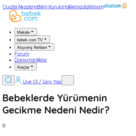
Quizler
Akademi
Bilim Kurulu
Hakkımızda
İletişim
Makale
bebek.com TV
Alışveriş Rehberi
Forum
Danışmanlıklar
Araçlar
Üye Ol / Giriş Yap
Bebeklerde Yürümenin
Gecikme Nedeni Nedir?
B