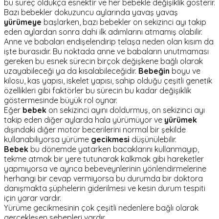
bu süreç oldukça esnektir ve her bebekle değişiklik gösterir.
Bazı bebekler dokuzuncu aylarında yavaş yavaş
yürümeye
başlarken, bazı bebekler on sekizinci ayı takip
eden aylardan sonra dahi ilk adımlarını atmamış olabilir.
Anne ve babaları endişelendirip telaşa neden olan kısım da
işte burasıdır. Bu noktada anne ve babaların unutmaması
gereken bu esnek sürecin birçok değişkene bağlı olarak
uzayabileceği ya da kısalabileceğidir.
Bebeğin
boyu ve
kilosu, kas yapısı, iskelet yapısı, sahip olduğu çeşitli genetik
özellikleri gibi faktörler bu sürecin bu kadar değişiklik
göstermesinde büyük rol oynar.
Eğer
bebek
on sekizinci ayını doldurmuş, on sekizinci ayı
takip eden diğer aylarda hala yürümüyor ve
yürümek
dışındaki diğer motor becerilerini normal bir şekilde
kullanabiliyorsa yürüme
gecikmesi
düşünülebilir.
Bebek
bu dönemde yatarken bacaklarını kullanmayıp,
tekme atmak bir yere tutunarak kalkmak gibi hareketler
yapmıyorsa ve ayrıca bebeveynlerinin yönlendirmelerine
herhangi bir cevap vermiyorsa bu durumda bir doktora
danışmakta şüphelerin giderilmesi ve kesin durum tespiti
için yarar vardır.
Yürüme gecikmesinin çok çeşitli nedenlere bağlı olarak
gerçekleşen sebepleri vardır.