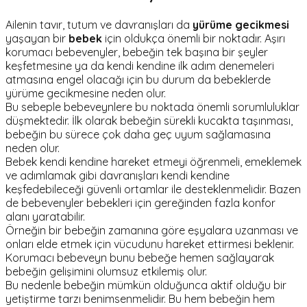
Ailenin tavır, tutum ve davranışları da
yürüme gecikmesi
yaşayan bir
bebek
için oldukça önemli bir noktadır. Aşırı
korumacı bebevenyler, bebeğin tek başına bir şeyler
keşfetmesine ya da kendi kendine ilk adım denemeleri
atmasına engel olacağı için bu durum da bebeklerde
yürüme gecikmesine neden olur.
Bu sebeple bebeveynlere bu noktada önemli sorumluluklar
düşmektedir. İlk olarak bebeğin sürekli kucakta taşınması,
bebeğin bu sürece çok daha geç uyum sağlamasına
neden olur.
Bebek kendi kendine hareket etmeyi öğrenmeli, emeklemek
ve adımlamak gibi davranışları kendi kendine
keşfedebileceği güvenli ortamlar ile desteklenmelidir. Bazen
de bebevenyler bebekleri için gereğinden fazla konfor
alanı yaratabilir.
Örneğin bir bebeğin zamanına göre eşyalara uzanması ve
onları elde etmek için vücudunu hareket ettirmesi beklenir.
Korumacı bebeveyn bunu bebeğe hemen sağlayarak
bebeğin gelişimini olumsuz etkilemiş olur.
Bu nedenle bebeğin mümkün olduğunca aktif olduğu bir
yetiştirme tarzı benimsenmelidir. Bu hem bebeğin hem